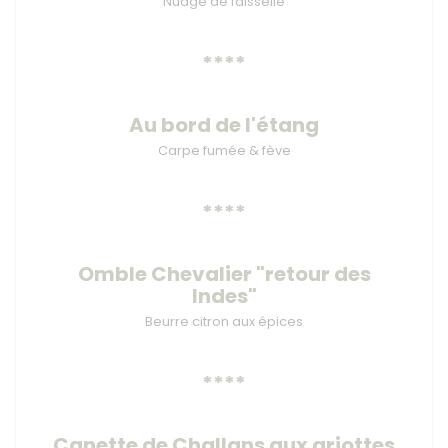
Nuage de faisselle
****
Au bord de l'étang
Carpe fumée & fève
****
Omble Chevalier "retour des
Indes"
Beurre citron aux épices
****
Canette de Challans aux griottes