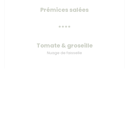
Prémices salées
****
Tomate & groseille
Nuage de faisselle
****
Au bord de l'étang
Carpe fumée & fève
****