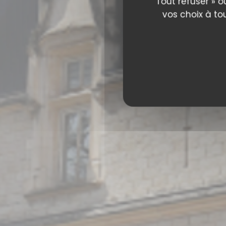
RESTAURANT S
Tout refuser » o
vos choix à to