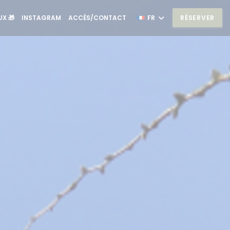
((OUVRE UNE NOUVELLE FENÊTRE))
((OUVRE UNE NOUVELLE FENÊTRE))
X 🎁
INSTAGRAM
ACCÈS/CONTACT
FR
RÉSERVER