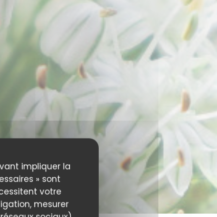
uvant impliquer la
essaires » sont
écessitent votre
igation, mesurer
s réseaux sociaux)