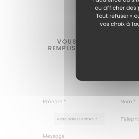
ou afficher des 
Tout refuser » o
vos choix à to
VOUS DÉSIREZ NOUS C
REMPLISSEZ LE FORMULAI
!