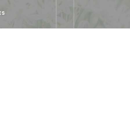
ES
3, 55 et
t
ique
Espla
oléillée
nt
card, Carte bancaire,
, Carte Bleue