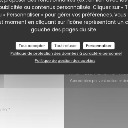
publicités ou contenus personnalisés. Cliquez sur « T
u « Personnaliser » pour gérer vos préférences. Vou
ut moment en cliquant sur l'icône représentant un 
gauche des pages du site.
ONTACTER ?
RE CI-DESSOUS
Tout accepter
Tout refuser
Personnaliser
Politique de protection des données à caractère personnel
Politique de gestion des cookies
Pour afficher la carte interactive
Ces cookies peuvent collecter de