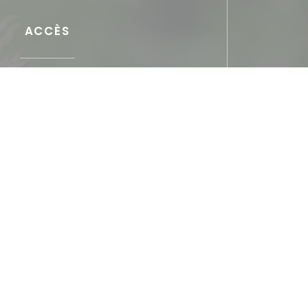
ACCÈS
Bus
 S15 arrêt "Ecully le Trouillat"
Parking
nade devant le restaurant