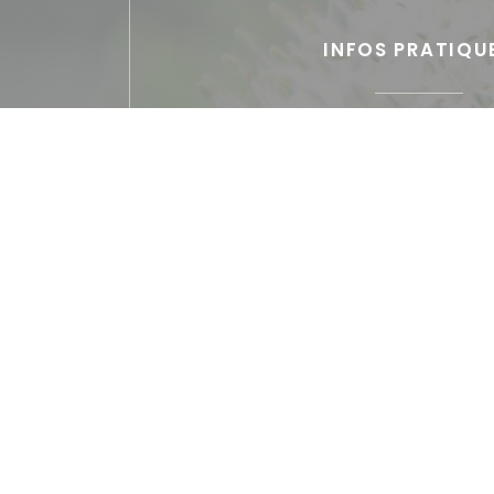
INFOS PRATIQU
Cuisine
Française
Type de restauran
Restaurant Gastronom
Services
Privatisation, Terrasse ens
Moyens de paieme
Paiement Sans Contact, Eurocard/Master
Amex, Espèces, American Express