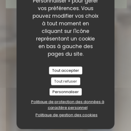
Personnaliser » pour gérer
RÉSERVER
vos préférences. Vous
pouvez modifier vos choix
à tout moment en
cliquant sur l'icône
représentant un cookie
en bas à gauche des
pages du site.
Tout accepter
Tout refuser
Personnaliser
Politique de protection des données à
caractère personnel
Politique de gestion des cookies