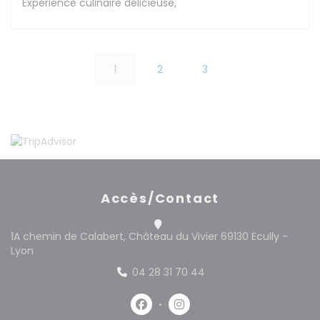
Expérience culinaire délicieuse,
1
2
3
Accès/Contact
1A chemin de Calabert, Château du Vivier 69130 Ecully -
((ouvre une nouvelle fenêtre))
Lyon
04 28 31 70 44
Facebook ((ouvre une nouvelle 
Instagram ((ouvre une no