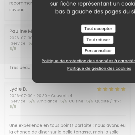
recommandons cet endroit plein de charme et de
sur l'icône représentant un cook
saveurs.
bas à gauche des pages du si
Tout accepter
Pauline
M
2026-07-30
- 19:30 - Couverts 6
Tout refuser
Service
:
5
/5
Ambiance
:
5
/5
Cuisine
:
5
/5
Qualité / Prix
:
5
/5
Personnaliser
Politique de protection des données à caractè
Très beau cadre et belle découverte gustative !
Politique de gestion des cookies
Lydie
B
2026-07-30
- 20:30 - Couverts 4
Service
:
5
/5
Ambiance
:
5
/5
Cuisine
:
5
/5
Qualité / Prix
:
5
/5
Une expérience en tous points parfaite : nous avons eu
la chance de dîner sur la belle terrasse, mais la salle