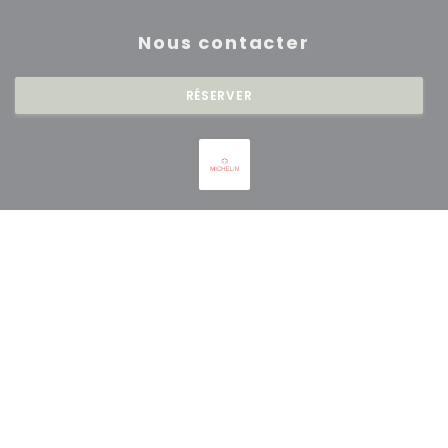
Nous contacter
RÉSERVER
Newsletter
*
Inscrivez-vous à notre lettre d'information pour recevoir des
communications personnalisées et des offres marketing par courriel.
S'ABONNER
© 2026 RESTAURANT SAISONS — CRÉATION DE SITE INTERNET
((OUVRE UNE NOUVE
RESTAURANT AVEC
ZENCHEF