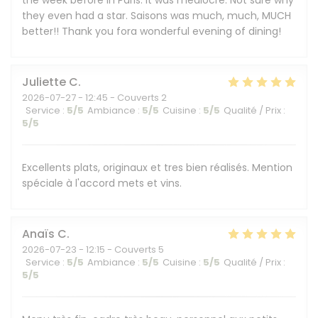
the week before in Paris. It was mediocre. Not sure why
they even had a star. Saisons was much, much, MUCH
better!! Thank you fora wonderful evening of dining!
Juliette
C
2026-07-27
- 12:45 - Couverts 2
Service
:
5
/5
Ambiance
:
5
/5
Cuisine
:
5
/5
Qualité / Prix
:
5
/5
Excellents plats, originaux et tres bien réalisés. Mention
spéciale à l'accord mets et vins.
Anaïs
C
2026-07-23
- 12:15 - Couverts 5
Service
:
5
/5
Ambiance
:
5
/5
Cuisine
:
5
/5
Qualité / Prix
:
5
/5