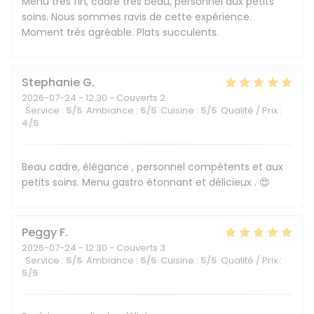
Menu très fin, cadre très beau, personnel aux petits
soins. Nous sommes ravis de cette expérience.
Moment très agréable. Plats succulents.
Stephanie
G
2026-07-24
- 12:30 - Couverts 2
Service
:
5
/5
Ambiance
:
5
/5
Cuisine
:
5
/5
Qualité / Prix
:
4
/5
Beau cadre, élégance , personnel compétents et aux
petits soins. Menu gastro étonnant et délicieux . 😍
Peggy
F
2026-07-24
- 12:30 - Couverts 3
Service
:
5
/5
Ambiance
:
5
/5
Cuisine
:
5
/5
Qualité / Prix
:
5
/5