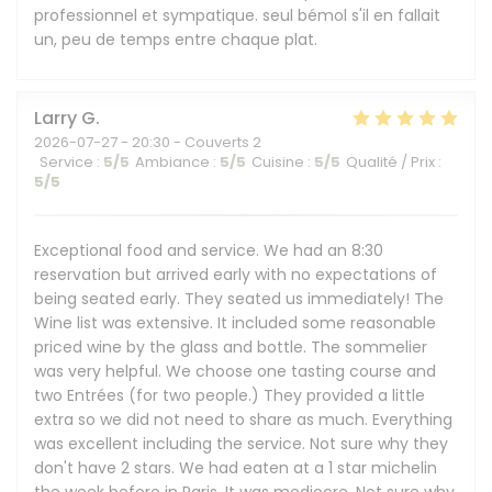
professionnel et sympatique. seul bémol s'il en fallait
un, peu de temps entre chaque plat.
Larry
G
2026-07-27
- 20:30 - Couverts 2
Service
:
5
/5
Ambiance
:
5
/5
Cuisine
:
5
/5
Qualité / Prix
:
5
/5
Exceptional food and service. We had an 8:30
reservation but arrived early with no expectations of
being seated early. They seated us immediately! The
Wine list was extensive. It included some reasonable
priced wine by the glass and bottle. The sommelier
was very helpful. We choose one tasting course and
two Entrées (for two people.) They provided a little
extra so we did not need to share as much. Everything
was excellent including the service. Not sure why they
don't have 2 stars. We had eaten at a 1 star michelin