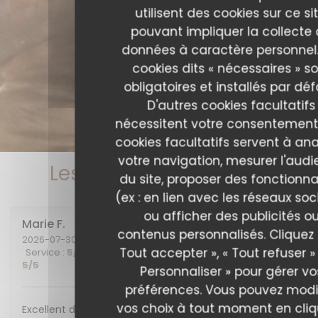
utilisent des cookies sur ce sit
pouvant impliquer la collecte
données à caractère personnel.
cookies dits « nécessaires » s
obligatoires et installés par déf
D'autres cookies facultatifs
nécessitent votre consentement
cookies facultatifs servent à ana
votre navigation, mesurer l'aud
Les avis de nos clients
du site, proposer des fonctionna
(ex : en lien avec les réseaux soc
ou afficher des publicités o
Marie
F
contenus personnalisés. Cliquez 
2026-07-30
- 20:00 - Couverts 2
Tout accepter », « Tout refuser »
Service
:
5
/5
Ambiance
:
5
/5
Cuisine
:
5
/5
Qualité / Prix
:
5
/5
Personnaliser » pour gérer vo
préférences. Vous pouvez modi
vos choix à tout moment en cli
Excellent diner et excellente soirée, nous