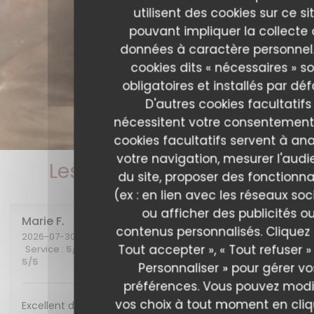
utilisent des cookies sur ce sit
pouvant impliquer la collecte
données à caractère personnel.
cookies dits « nécessaires » s
obligatoires et installés par déf
D'autres cookies facultatifs
nécessitent votre consentement
cookies facultatifs servent à ana
votre navigation, mesurer l'aud
Les avis de nos clients
du site, proposer des fonctionna
(ex : en lien avec les réseaux soc
ou afficher des publicités o
Marie
F
contenus personnalisés. Cliquez 
2026-07-30
- 20:00 - Couverts 2
Tout accepter », « Tout refuser »
Service
:
5
/5
Ambiance
:
5
/5
Cuisine
:
5
/5
Qualité / Prix
:
5
/5
Personnaliser » pour gérer vo
préférences. Vous pouvez modi
vos choix à tout moment en cli
Excellent diner et excellente soirée, nous