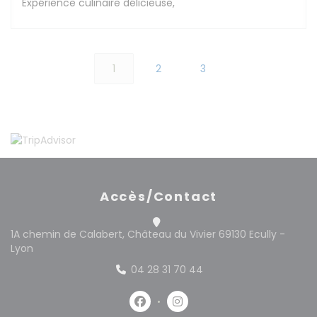
Expérience culinaire délicieuse,
1
2
3
Accès/Contact
1A chemin de Calabert, Château du Vivier 69130 Ecully -
((ouvre une nouvelle fenêtre))
Lyon
04 28 31 70 44
Facebook ((ouvre une nouvelle 
Instagram ((ouvre une no