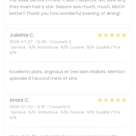
the week before in Paris. It was mediocre. Not sure why
they even had a star. Saisons was much, much, MUCH
better!! Thank you fora wonderful evening of dining!
Juliette
C
2026-07-27
- 12:45 - Couverts 2
Service
:
5
/5
Ambiance
:
5
/5
Cuisine
:
5
/5
Qualité / Prix
:
5
/5
Excellents plats, originaux et tres bien réalisés. Mention
spéciale à l'accord mets et vins.
Anaïs
C
2026-07-23
- 12:15 - Couverts 5
Service
:
5
/5
Ambiance
:
5
/5
Cuisine
:
5
/5
Qualité / Prix
:
5
/5