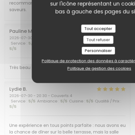
recommandons cet endroit plein de charme et de
sur l'icône représentant un cook
saveurs.
bas à gauche des pages du si
Tout accepter
Pauline
M
2026-07-30
- 19:30 - Couverts 6
Tout refuser
Service
:
5
/5
Ambiance
:
5
/5
Cuisine
:
5
/5
Qualité / Prix
:
5
/5
Personnaliser
Politique de protection des données à caractè
Très beau cadre et belle découverte gustative !
Politique de gestion des cookies
Lydie
B
2026-07-30
- 20:30 - Couverts 4
Service
:
5
/5
Ambiance
:
5
/5
Cuisine
:
5
/5
Qualité / Prix
:
5
/5
Une expérience en tous points parfaite : nous avons eu
la chance de dîner sur la belle terrasse, mais la salle