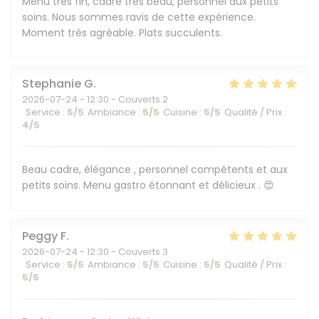
Menu très fin, cadre très beau, personnel aux petits
soins. Nous sommes ravis de cette expérience.
Moment très agréable. Plats succulents.
Stephanie
G
2026-07-24
- 12:30 - Couverts 2
Service
:
5
/5
Ambiance
:
5
/5
Cuisine
:
5
/5
Qualité / Prix
:
4
/5
Beau cadre, élégance , personnel compétents et aux
petits soins. Menu gastro étonnant et délicieux . 😍
Peggy
F
2026-07-24
- 12:30 - Couverts 3
Service
:
5
/5
Ambiance
:
5
/5
Cuisine
:
5
/5
Qualité / Prix
:
5
/5