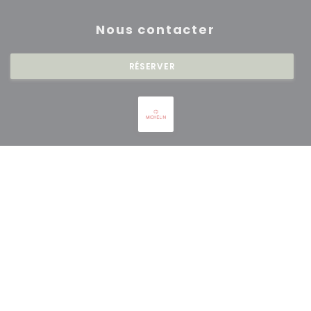
Nous contacter
RÉSERVER
Newsletter
*
Inscrivez-vous à notre lettre d'information pour recevoir des
communications personnalisées et des offres marketing par courriel.
S'ABONNER
© 2026 RESTAURANT SAISONS — CRÉATION DE SITE INTERNET
((OUVRE UNE NOUVE
RESTAURANT AVEC
ZENCHEF