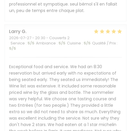
professionnel et sympatique. seul bémol s'il en fallait
un, peu de temps entre chaque plat.
Larry
G
2026-07-27
- 20:30 - Couverts 2
Service
:
5
/5
Ambiance
:
5
/5
Cuisine
:
5
/5
Qualité / Prix
:
5
/5
Exceptional food and service. We had an 8:30
reservation but arrived early with no expectations of
being seated early. They seated us immediately! The
Wine list was extensive. It included some reasonable
priced wine by the glass and bottle. The sommelier
was very helpful. We choose one tasting course and
two Entrées (for two people.) They provided a little
extra so we did not need to share as much. Everything
was excellent including the service. Not sure why they
don't have 2 stars. We had eaten at a 1 star michelin