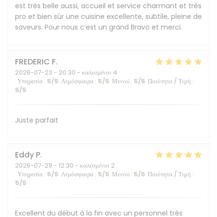
est très belle aussi, accueil et service charmant et très
pro et bien sûr une cuisine excellente, subtile, pleine de
saveurs. Pour nous c’est un grand Bravo et merci.
FREDERIC
F
2026-07-23
- 20:30 - καλεσμένοι 4
Υπηρεσία
:
5
/5
Ατμόσφαιρα
:
5
/5
Μενού
:
5
/5
Ποιότητα / Τιμή
:
5
/5
Juste parfait
Eddy
P
2026-07-29
- 12:30 - καλεσμένοι 2
Υπηρεσία
:
5
/5
Ατμόσφαιρα
:
5
/5
Μενού
:
5
/5
Ποιότητα / Τιμή
:
5
/5
Excellent du début à la fin avec un personnel très