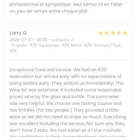
professionnel et sympatique. seul bémol s'il en fallait
un, peu de temps entre chaque plat.
Larry
G
2026-07-27
- 20:30 - καλεσμένοι 2
Υπηρεσία
:
5
/5
Ατμόσφαιρα
:
5
/5
Μενού
:
5
/5
Ποιότητα / Τιμή
:
5
/5
Exceptional food and service. We had an 8:30
reservation but arrived early with no expectations of
being seated early. They seated us immediately! The
Wine list was extensive. It included some reasonable
priced wine by the glass and bottle. The sommelier
was very helpful. We choose one tasting course and
two Entrées (for two people.) They provided a little
extra so we did not need to share as much. Everything
was excellent including the service. Not sure why they
don't have 2 stars. We had eaten at a 1 star michelin