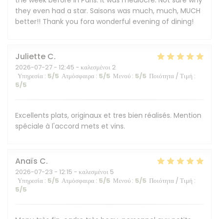
the week before in Paris. It was mediocre. Not sure why
they even had a star. Saisons was much, much, MUCH
better!! Thank you fora wonderful evening of dining!
Juliette
C
2026-07-27
- 12:45 - καλεσμένοι 2
Υπηρεσία
:
5
/5
Ατμόσφαιρα
:
5
/5
Μενού
:
5
/5
Ποιότητα / Τιμή
:
5
/5
Excellents plats, originaux et tres bien réalisés. Mention
spéciale à l'accord mets et vins.
Anaïs
C
2026-07-23
- 12:15 - καλεσμένοι 5
Υπηρεσία
:
5
/5
Ατμόσφαιρα
:
5
/5
Μενού
:
5
/5
Ποιότητα / Τιμή
:
5
/5