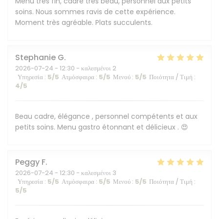
Menu très fin, cadre très beau, personnel aux petits
soins. Nous sommes ravis de cette expérience.
Moment très agréable. Plats succulents.
Stephanie
G
2026-07-24
- 12:30 - καλεσμένοι 2
Υπηρεσία
:
5
/5
Ατμόσφαιρα
:
5
/5
Μενού
:
5
/5
Ποιότητα / Τιμή
:
4
/5
Beau cadre, élégance , personnel compétents et aux
petits soins. Menu gastro étonnant et délicieux . 😍
Peggy
F
2026-07-24
- 12:30 - καλεσμένοι 3
Υπηρεσία
:
5
/5
Ατμόσφαιρα
:
5
/5
Μενού
:
5
/5
Ποιότητα / Τιμή
:
5
/5