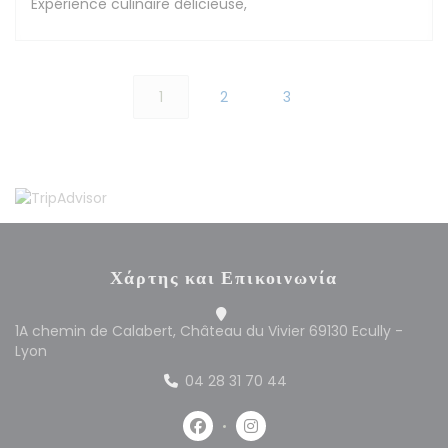
Expérience culinaire délicieuse,
1
2
3
Χάρτης και Επικοινωνία
1A chemin de Calabert, Château du Vivier 69130 Ecully -
((ανοίγει σε νέο παράθυρο))
Lyon
04 28 31 70 44
Facebook ((ανοίγει σε νέο παράθυρ
Instagram ((ανοίγει σε νέο