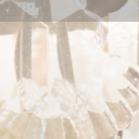
Πίνακας διαχείρισης "Μπισκότων" (Cookies)