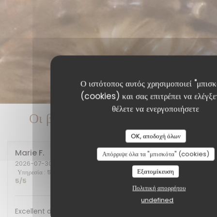
Ο ιστότοπος αυτός χρησιμοποιεί "μπισκ
(cookies) και σας επιτρέπει να ελέγξετ
θέλετε να ενεργοποιήσετε
Οι βαθμολογίες πελατών μας
OK, αποδοχή όλων
Marie
F
Απόρριψε όλα τα "μπισκότα" (cookies)
2026-07-30
- 20:00 - καλεσμένοι 2
Εξατομίκευση
Υπηρεσία
:
5
/5
Ατμόσφαιρα
:
5
/5
Μενού
:
5
/5
Ποιότητα / Τιμή
:
5
/5
Πολιτική απορρήτου
undefined
Excellent diner et excellente soirée, nous