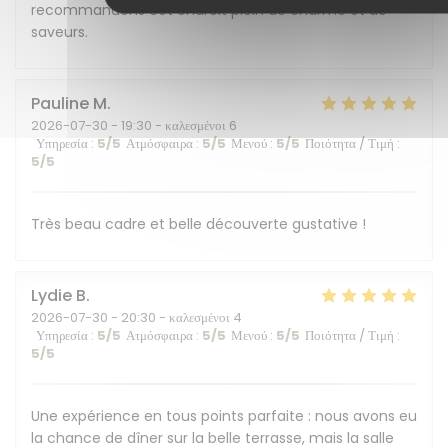
recommandons cet endroit plein de charme et de
saveurs.
Pauline
M
2026-07-30
- 19:30 - καλεσμένοι 6
Υπηρεσία
:
5
/5
Ατμόσφαιρα
:
5
/5
Μενού
:
5
/5
Ποιότητα / Τιμή
:
5
/5
Très beau cadre et belle découverte gustative !
Lydie
B
2026-07-30
- 20:30 - καλεσμένοι 4
Υπηρεσία
:
5
/5
Ατμόσφαιρα
:
5
/5
Μενού
:
5
/5
Ποιότητα / Τιμή
:
5
/5
Une expérience en tous points parfaite : nous avons eu
la chance de dîner sur la belle terrasse, mais la salle