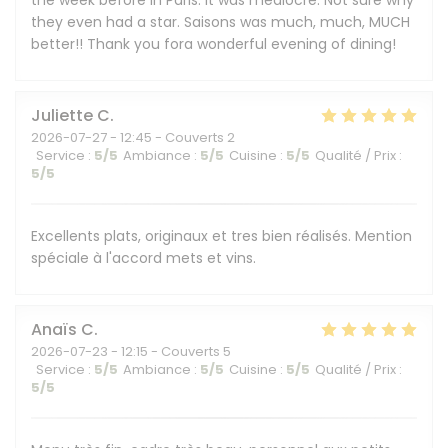
the week before in Paris. It was mediocre. Not sure why
they even had a star. Saisons was much, much, MUCH
better!! Thank you fora wonderful evening of dining!
Juliette
C
2026-07-27
- 12:45 - Couverts 2
Service
:
5
/5
Ambiance
:
5
/5
Cuisine
:
5
/5
Qualité / Prix
:
5
/5
Excellents plats, originaux et tres bien réalisés. Mention
spéciale à l'accord mets et vins.
Anaïs
C
2026-07-23
- 12:15 - Couverts 5
Service
:
5
/5
Ambiance
:
5
/5
Cuisine
:
5
/5
Qualité / Prix
:
5
/5