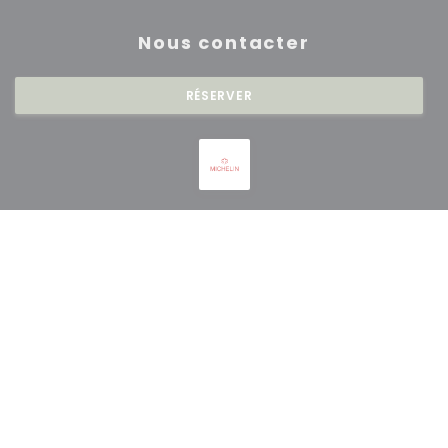
Nous contacter
RÉSERVER
Newsletter
*
Inscrivez-vous à notre lettre d'information pour recevoir des
communications personnalisées et des offres marketing par courriel.
S'ABONNER
© 2026 RESTAURANT SAISONS — CRÉATION DE SITE INTERNET
((OUVRE UNE NOUVE
RESTAURANT AVEC
ZENCHEF