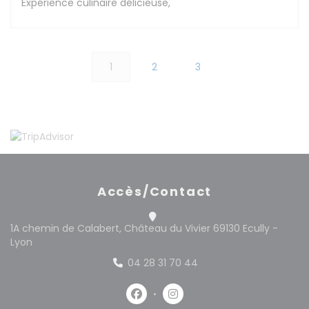
Expérience culinaire délicieuse,
1
2
3
Accès/Contact
1A chemin de Calabert, Château du Vivier 69130 Ecully -
((ouvre une nouvelle fenêtre))
Lyon
04 28 31 70 44
Facebook ((ouvre une nouvelle 
Instagram ((ouvre une no