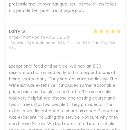
professionnel et sympatique. seul bémol s'il en fallait
un, peu de temps entre chaque plat.
Larry
G
2026-07-27
- 20:30 - Couverts 2
Service
:
5
/5
Ambiance
:
5
/5
Cuisine
:
5
/5
Qualité / Prix
:
5
/5
Exceptional food and service. We had an 8:30
reservation but arrived early with no expectations of
being seated early. They seated us immediately! The
Wine list was extensive. It included some reasonable
priced wine by the glass and bottle. The sommelier
was very helpful. We choose one tasting course and
two Entrées (for two people.) They provided a little
extra so we did not need to share as much. Everything
was excellent including the service. Not sure why they
don't have 2 stars. We had eaten at a 1 star michelin