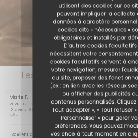
utilisent des cookies sur ce sit
pouvant impliquer la collecte
données à caractère personnel.
cookies dits « nécessaires » s
obligatoires et installés par déf
D'autres cookies facultatifs
nécessitent votre consentement
cookies facultatifs servent à ana
votre navigation, mesurer l'aud
Les avis de nos clients
du site, proposer des fonctionna
(ex : en lien avec les réseaux soc
ou afficher des publicités o
Marie
F
contenus personnalisés. Cliquez 
2026-07-30
- 20:00 - Couverts 2
Tout accepter », « Tout refuser »
Service
:
5
/5
Ambiance
:
5
/5
Cuisine
:
5
/5
Qualité / Prix
:
5
/5
Personnaliser » pour gérer vo
préférences. Vous pouvez modi
vos choix à tout moment en cli
Excellent diner et excellente soirée, nous