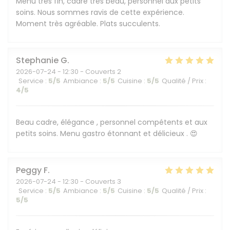
Menu très fin, cadre très beau, personnel aux petits
soins. Nous sommes ravis de cette expérience.
Moment très agréable. Plats succulents.
Stephanie
G
2026-07-24
- 12:30 - Couverts 2
Service
:
5
/5
Ambiance
:
5
/5
Cuisine
:
5
/5
Qualité / Prix
:
4
/5
Beau cadre, élégance , personnel compétents et aux
petits soins. Menu gastro étonnant et délicieux . 😍
Peggy
F
2026-07-24
- 12:30 - Couverts 3
Service
:
5
/5
Ambiance
:
5
/5
Cuisine
:
5
/5
Qualité / Prix
:
5
/5