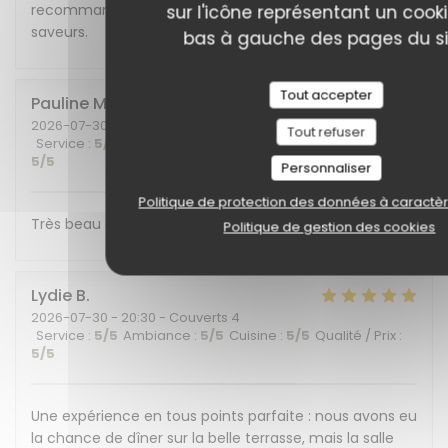
recommandons cet endroit plein de charme et de
sur l'icône représentant un cook
saveurs.
bas à gauche des pages du si
Tout accepter
Pauline
M
2026-07-30
- 19:30 - Couverts 6
Tout refuser
Service
:
5
/5
Ambiance
:
5
/5
Cuisine
:
5
/5
Qualité / Prix
:
5
/5
Personnaliser
Politique de protection des données à caractè
Très beau cadre et belle découverte gustative !
Politique de gestion des cookies
Lydie
B
2026-07-30
- 20:30 - Couverts 4
Service
:
5
/5
Ambiance
:
5
/5
Cuisine
:
5
/5
Qualité / Prix
:
5
/5
Une expérience en tous points parfaite : nous avons eu
la chance de dîner sur la belle terrasse, mais la salle