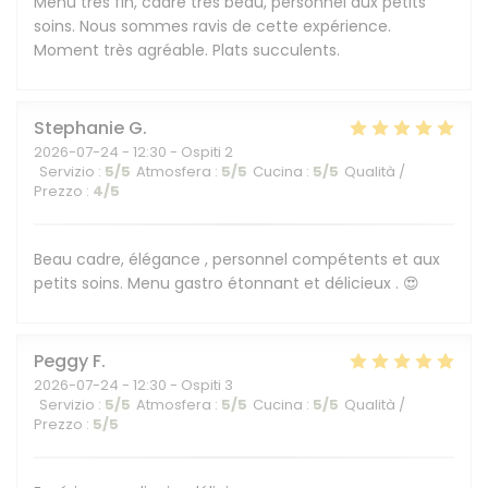
Menu très fin, cadre très beau, personnel aux petits
soins. Nous sommes ravis de cette expérience.
Moment très agréable. Plats succulents.
Stephanie
G
2026-07-24
- 12:30 - Ospiti 2
Servizio
:
5
/5
Atmosfera
:
5
/5
Cucina
:
5
/5
Qualità /
Prezzo
:
4
/5
Beau cadre, élégance , personnel compétents et aux
petits soins. Menu gastro étonnant et délicieux . 😍
Peggy
F
2026-07-24
- 12:30 - Ospiti 3
Servizio
:
5
/5
Atmosfera
:
5
/5
Cucina
:
5
/5
Qualità /
Prezzo
:
5
/5