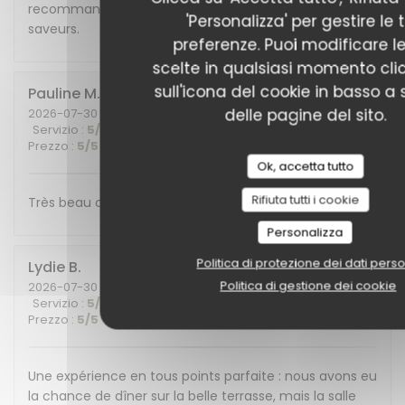
recommandons cet endroit plein de charme et de
'Personalizza' per gestire le 
saveurs.
preferenze. Puoi modificare l
scelte in qualsiasi momento cl
sull'icona del cookie in basso a s
Pauline
M
delle pagine del sito.
2026-07-30
- 19:30 - Ospiti 6
Servizio
:
5
/5
Atmosfera
:
5
/5
Cucina
:
5
/5
Qualità /
Prezzo
:
5
/5
Ok, accetta tutto
Rifiuta tutti i cookie
Très beau cadre et belle découverte gustative !
Personalizza
Politica di protezione dei dati perso
Lydie
B
Politica di gestione dei cookie
2026-07-30
- 20:30 - Ospiti 4
Servizio
:
5
/5
Atmosfera
:
5
/5
Cucina
:
5
/5
Qualità /
Prezzo
:
5
/5
Une expérience en tous points parfaite : nous avons eu
la chance de dîner sur la belle terrasse, mais la salle