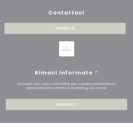
Contattaci
PRENOTA
Rimani informato
*
Iscriversi alla nostra newsletter per ricevere comunicazioni
personalizzate e offerte di marketing via e-mail.
ABBONATI
© 2026 RESTAURANT SAISONS — CREAZIONE DEL SITO
((APRE UNA NU
INTERNET RISTORANTE CON
ZENCHEF