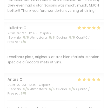
the week before in Paris. It was mediocre. Not sure why
they even had a star. Saisons was much, much, MUCH
better!! Thank you fora wonderful evening of dining!
Juliette
C
2026-07-27
- 12:45 - Ospiti 2
Servizio
:
5
/5
Atmosfera
:
5
/5
Cucina
:
5
/5
Qualità /
Prezzo
:
5
/5
Excellents plats, originaux et tres bien réalisés. Mention
spéciale à l'accord mets et vins.
Anaïs
C
2026-07-23
- 12:15 - Ospiti 5
Servizio
:
5
/5
Atmosfera
:
5
/5
Cucina
:
5
/5
Qualità /
Prezzo
:
5
/5