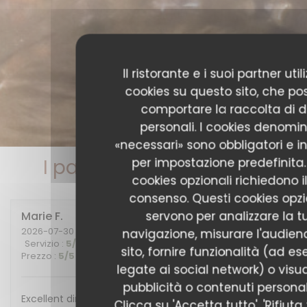
Il ristorante e i suoi partner uti
cookies su questo sito, che p
comportare la raccolta di d
personali. I cookies denomin
«necessari» sono obbligatori e in
I pareri dei nostri clienti
per impostazione predefinita. 
cookies opzionali richiedono i
consenso. Questi cookies opzi
servono per analizzare la t
Marie
F
2026-07-30
- 20:00 - Ospiti 2
navigazione, misurare l'audien
Servizio
:
5
/5
Atmosfera
:
5
/5
Cucina
:
5
/5
Qualità /
sito, fornire funzionalità (ad e
Prezzo
:
5
/5
legate ai social network) o visua
pubblicità o contenuti personali
Excellent diner et excellente soirée, nous
Clicca su 'Accetta tutto', 'Rifiuta 