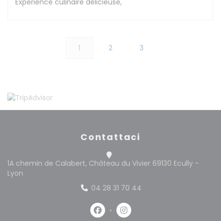
Expérience culinaire délicieuse,
1
2
3
Contattaci
1A chemin de Calabert, Château du Vivier 69130 Ecully -
((apre una nuova finestra))
Lyon
04 28 31 70 44
Facebook ((apre una nuova fine
Instagram ((apre una nuo