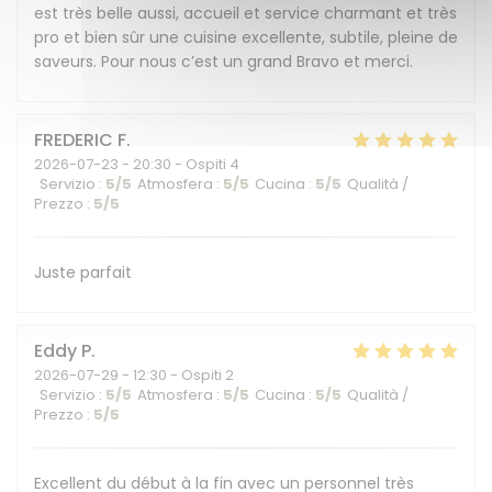
est très belle aussi, accueil et service charmant et très
pro et bien sûr une cuisine excellente, subtile, pleine de
saveurs. Pour nous c’est un grand Bravo et merci.
FREDERIC
F
2026-07-23
- 20:30 - Ospiti 4
Servizio
:
5
/5
Atmosfera
:
5
/5
Cucina
:
5
/5
Qualità /
Prezzo
:
5
/5
Juste parfait
Eddy
P
2026-07-29
- 12:30 - Ospiti 2
Servizio
:
5
/5
Atmosfera
:
5
/5
Cucina
:
5
/5
Qualità /
Prezzo
:
5
/5
Excellent du début à la fin avec un personnel très