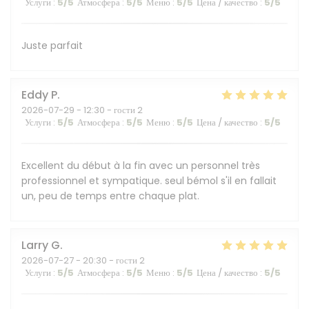
Услуги
:
5
/5
Атмосфера
:
5
/5
Меню
:
5
/5
Цена / качество
:
5
/5
Juste parfait
Eddy
P
2026-07-29
- 12:30 - гости 2
Услуги
:
5
/5
Атмосфера
:
5
/5
Меню
:
5
/5
Цена / качество
:
5
/5
Excellent du début à la fin avec un personnel très
professionnel et sympatique. seul bémol s'il en fallait
un, peu de temps entre chaque plat.
Larry
G
2026-07-27
- 20:30 - гости 2
Услуги
:
5
/5
Атмосфера
:
5
/5
Меню
:
5
/5
Цена / качество
:
5
/5