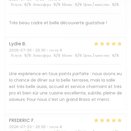
Услуги
:
5
/5
Атмосфера
:
5
/5
Меню
:
5
/5
Цена / качество
:
5
/5
Très beau cadre et belle découverte gustative !
Lydie
B
2026-07-30
- 20:30 - гости 4
Услуги
:
5
/5
Атмосфера
:
5
/5
Меню
:
5
/5
Цена / качество
:
5
/5
Une expérience en tous points parfaite : nous avons eu
la chance de dîner sur la belle terrasse, mais la salle
est très belle aussi, accueil et service charmant et très
pro et bien sûr une cuisine excellente, subtile, pleine de
saveurs. Pour nous c’est un grand Bravo et merci.
FREDERIC
F
2026-07-23
- 20:30 - гости 4