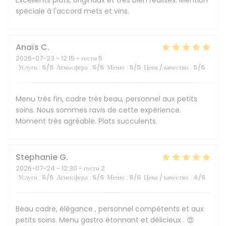
Excellents plats, originaux et tres bien réalisés. Mention
spéciale à l'accord mets et vins.
Anaïs
C
2026-07-23
- 12:15 - гости 5
Услуги
:
5
/5
Атмосфера
:
5
/5
Меню
:
5
/5
Цена / качество
:
5
/5
Menu très fin, cadre très beau, personnel aux petits
soins. Nous sommes ravis de cette expérience.
Moment très agréable. Plats succulents.
Stephanie
G
2026-07-24
- 12:30 - гости 2
Услуги
:
5
/5
Атмосфера
:
5
/5
Меню
:
5
/5
Цена / качество
:
4
/5
Beau cadre, élégance , personnel compétents et aux
petits soins. Menu gastro étonnant et délicieux . 😍