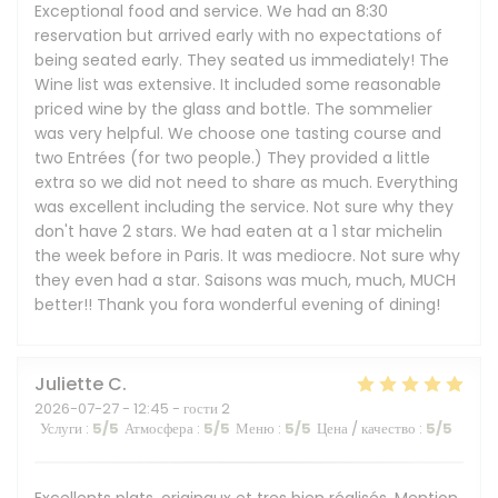
Exceptional food and service. We had an 8:30
reservation but arrived early with no expectations of
being seated early. They seated us immediately! The
Wine list was extensive. It included some reasonable
priced wine by the glass and bottle. The sommelier
was very helpful. We choose one tasting course and
two Entrées (for two people.) They provided a little
extra so we did not need to share as much. Everything
was excellent including the service. Not sure why they
don't have 2 stars. We had eaten at a 1 star michelin
the week before in Paris. It was mediocre. Not sure why
they even had a star. Saisons was much, much, MUCH
better!! Thank you fora wonderful evening of dining!
Juliette
C
2026-07-27
- 12:45 - гости 2
Услуги
:
5
/5
Атмосфера
:
5
/5
Меню
:
5
/5
Цена / качество
:
5
/5