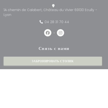
1A chemin de Calabert, Château du Vivier 69130 Ecully -
((открывается в новом окне))
Lyon
04 28 31 70 44
Facebook ((открывается в новом 
Instagram ((открывается в
Связь с нами
ЗАБРОНИРОВАТЬ СТОЛИК
Будьте в курсе новостей
*
Подпишитесь на нашу рассылку, чтобы получать от нас по электронной почте