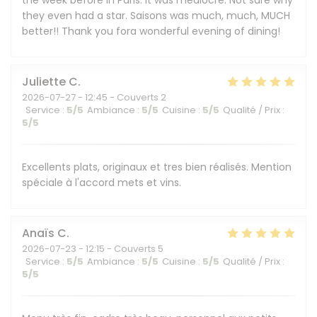
the week before in Paris. It was mediocre. Not sure why
they even had a star. Saisons was much, much, MUCH
better!! Thank you fora wonderful evening of dining!
Juliette
C
2026-07-27
- 12:45 - Couverts 2
Service
:
5
/5
Ambiance
:
5
/5
Cuisine
:
5
/5
Qualité / Prix
:
5
/5
Excellents plats, originaux et tres bien réalisés. Mention
spéciale à l'accord mets et vins.
Anaïs
C
2026-07-23
- 12:15 - Couverts 5
Service
:
5
/5
Ambiance
:
5
/5
Cuisine
:
5
/5
Qualité / Prix
:
5
/5