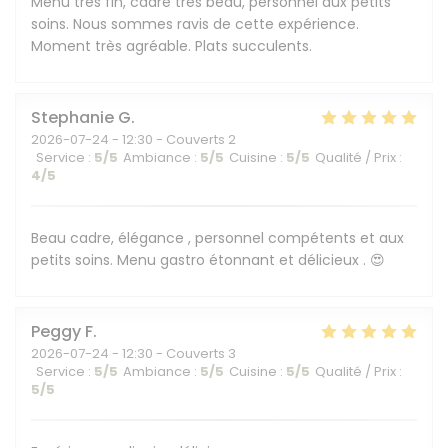
Menu très fin, cadre très beau, personnel aux petits
soins. Nous sommes ravis de cette expérience.
Moment très agréable. Plats succulents.
Stephanie
G
2026-07-24
- 12:30 - Couverts 2
Service
:
5
/5
Ambiance
:
5
/5
Cuisine
:
5
/5
Qualité / Prix
:
4
/5
Beau cadre, élégance , personnel compétents et aux
petits soins. Menu gastro étonnant et délicieux . 😍
Peggy
F
2026-07-24
- 12:30 - Couverts 3
Service
:
5
/5
Ambiance
:
5
/5
Cuisine
:
5
/5
Qualité / Prix
:
5
/5