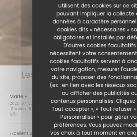
utilisent des cookies sur ce sit
pouvant impliquer la collecte
données à caractère personnel.
cookies dits « nécessaires » s
obligatoires et installés par déf
D'autres cookies facultatifs
nécessitent votre consentement
cookies facultatifs servent à ana
votre navigation, mesurer l'aud
Les avis de nos clients
du site, proposer des fonctionna
(ex : en lien avec les réseaux soc
ou afficher des publicités o
Marie
F
contenus personnalisés. Cliquez 
2026-07-30
- 20:00 - Couverts 2
Tout accepter », « Tout refuser »
Service
:
5
/5
Ambiance
:
5
/5
Cuisine
:
5
/5
Qualité / Prix
:
5
/5
Personnaliser » pour gérer vo
préférences. Vous pouvez modi
vos choix à tout moment en cli
Excellent diner et excellente soirée, nous