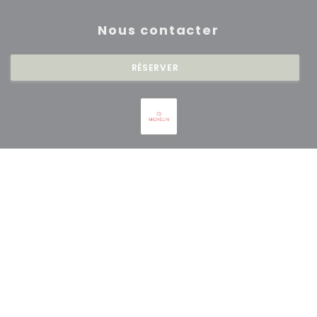
Nous contacter
RÉSERVER
Newsletter
*
Inscrivez-vous à notre lettre d'information pour recevoir des
communications personnalisées et des offres marketing par courriel.
S'ABONNER
© 2026 RESTAURANT SAISONS — CRÉATION DE SITE INTERNET
((OUVRE UNE NOUVE
RESTAURANT AVEC
ZENCHEF