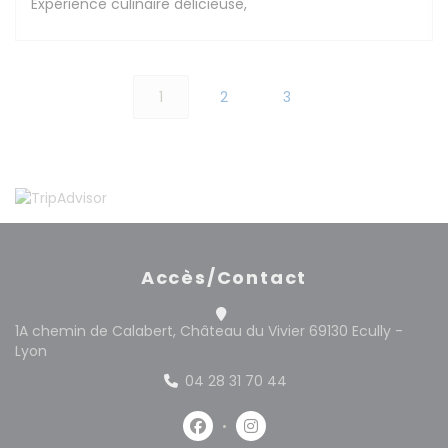
Expérience culinaire délicieuse,
1
2
3
Accès/Contact
1A chemin de Calabert, Château du Vivier 69130 Ecully -
((ouvre une nouvelle fenêtre))
Lyon
04 28 31 70 44
Facebook ((ouvre une nouvelle 
Instagram ((ouvre une no