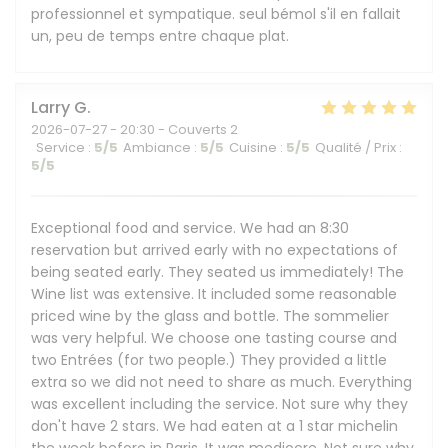
professionnel et sympatique. seul bémol s'il en fallait
un, peu de temps entre chaque plat.
Larry
G
2026-07-27
- 20:30 - Couverts 2
Service
:
5
/5
Ambiance
:
5
/5
Cuisine
:
5
/5
Qualité / Prix
:
5
/5
Exceptional food and service. We had an 8:30
reservation but arrived early with no expectations of
being seated early. They seated us immediately! The
Wine list was extensive. It included some reasonable
priced wine by the glass and bottle. The sommelier
was very helpful. We choose one tasting course and
two Entrées (for two people.) They provided a little
extra so we did not need to share as much. Everything
was excellent including the service. Not sure why they
don't have 2 stars. We had eaten at a 1 star michelin