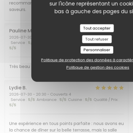
recommandons cet endroit plein de charme et de
sur l'icône représentant un cook
saveurs.
bas à gauche des pages du si
Tout accepter
Pauline
M
2026-07-30
- 19:30 - Couverts 6
Tout refuser
Service
:
5
/5
Ambiance
:
5
/5
Cuisine
:
5
/5
Qualité / Prix
:
5
/5
Personnaliser
Politique de protection des données à caractè
Très beau cadre et belle découverte gustative !
Politique de gestion des cookies
Lydie
B
2026-07-30
- 20:30 - Couverts 4
Service
:
5
/5
Ambiance
:
5
/5
Cuisine
:
5
/5
Qualité / Prix
:
5
/5
Une expérience en tous points parfaite : nous avons eu
la chance de dîner sur la belle terrasse, mais la salle