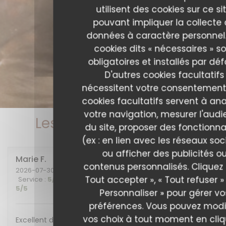
utilisent des cookies sur ce sit
pouvant impliquer la collecte
données à caractère personnel.
cookies dits « nécessaires » s
obligatoires et installés par déf
D'autres cookies facultatifs
nécessitent votre consentement
cookies facultatifs servent à ana
votre navigation, mesurer l'aud
Les avis de nos clients
du site, proposer des fonctionna
(ex : en lien avec les réseaux soc
ou afficher des publicités o
Marie
F
contenus personnalisés. Cliquez 
2026-07-30
- 20:00 - Couverts 2
Tout accepter », « Tout refuser »
Service
:
5
/5
Ambiance
:
5
/5
Cuisine
:
5
/5
Qualité / Prix
:
5
/5
Personnaliser » pour gérer vo
préférences. Vous pouvez modi
vos choix à tout moment en cli
Excellent diner et excellente soirée, nous