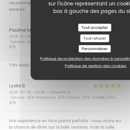
recommandons cet endroit plein de charme et de
sur l'icône représentant un cook
saveurs.
bas à gauche des pages du si
Tout accepter
Pauline
M
2026-07-30
- 19:30 - Couverts 6
Tout refuser
Service
:
5
/5
Ambiance
:
5
/5
Cuisine
:
5
/5
Qualité / Prix
:
5
/5
Personnaliser
Politique de protection des données à caractè
Très beau cadre et belle découverte gustative !
Politique de gestion des cookies
Lydie
B
2026-07-30
- 20:30 - Couverts 4
Service
:
5
/5
Ambiance
:
5
/5
Cuisine
:
5
/5
Qualité / Prix
:
5
/5
Une expérience en tous points parfaite : nous avons eu
la chance de dîner sur la belle terrasse, mais la salle