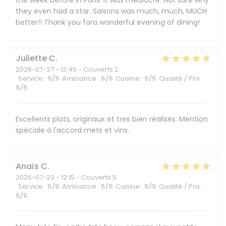
the week before in Paris. It was mediocre. Not sure why
they even had a star. Saisons was much, much, MUCH
better!! Thank you fora wonderful evening of dining!
Juliette
C
2026-07-27
- 12:45 - Couverts 2
Service
:
5
/5
Ambiance
:
5
/5
Cuisine
:
5
/5
Qualité / Prix
:
5
/5
Excellents plats, originaux et tres bien réalisés. Mention
spéciale à l'accord mets et vins.
Anaïs
C
2026-07-23
- 12:15 - Couverts 5
Service
:
5
/5
Ambiance
:
5
/5
Cuisine
:
5
/5
Qualité / Prix
:
5
/5