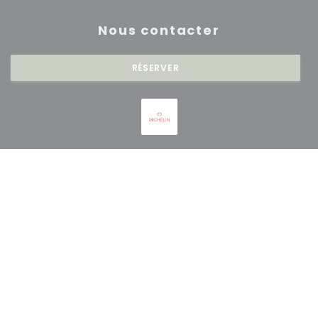
Nous contacter
RÉSERVER
Newsletter
*
Inscrivez-vous à notre lettre d'information pour recevoir des
communications personnalisées et des offres marketing par courriel.
S'ABONNER
© 2026 RESTAURANT SAISONS — CRÉATION DE SITE INTERNET
((OUVRE UNE NOUVE
RESTAURANT AVEC
ZENCHEF