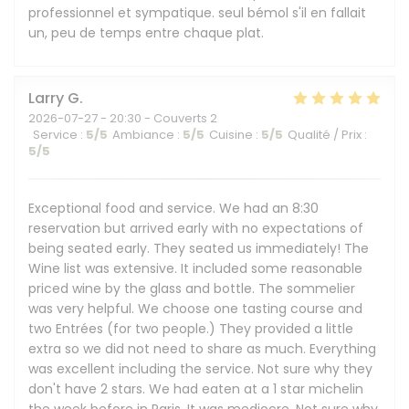
professionnel et sympatique. seul bémol s'il en fallait
un, peu de temps entre chaque plat.
Larry
G
2026-07-27
- 20:30 - Couverts 2
Service
:
5
/5
Ambiance
:
5
/5
Cuisine
:
5
/5
Qualité / Prix
:
5
/5
Exceptional food and service. We had an 8:30
reservation but arrived early with no expectations of
being seated early. They seated us immediately! The
Wine list was extensive. It included some reasonable
priced wine by the glass and bottle. The sommelier
was very helpful. We choose one tasting course and
two Entrées (for two people.) They provided a little
extra so we did not need to share as much. Everything
was excellent including the service. Not sure why they
don't have 2 stars. We had eaten at a 1 star michelin