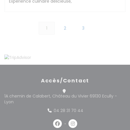
Expérience culinaire délicieuse,
1
2
3
Accès/Contact
1A chemin de Calabert, Château du Vivier 69130 Ecully -
((ouvre une nouvelle fenêtre))
Lyon
04 28 31 70 44
Facebook ((ouvre une nouvelle 
Instagram ((ouvre une no