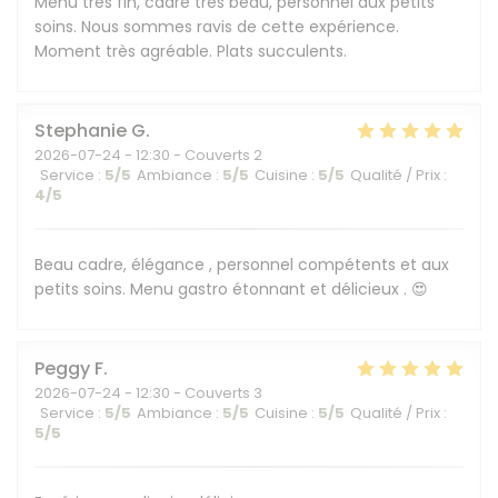
Menu très fin, cadre très beau, personnel aux petits
soins. Nous sommes ravis de cette expérience.
Moment très agréable. Plats succulents.
Stephanie
G
2026-07-24
- 12:30 - Couverts 2
Service
:
5
/5
Ambiance
:
5
/5
Cuisine
:
5
/5
Qualité / Prix
:
4
/5
Beau cadre, élégance , personnel compétents et aux
petits soins. Menu gastro étonnant et délicieux . 😍
Peggy
F
2026-07-24
- 12:30 - Couverts 3
Service
:
5
/5
Ambiance
:
5
/5
Cuisine
:
5
/5
Qualité / Prix
:
5
/5