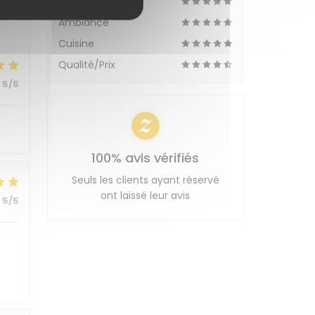
Service
Ambiance
Cuisine
Qualité/Prix
5
/5
100% avis vérifiés
Seuls les clients ayant réservé
ont laissé leur avis
5
/5
t