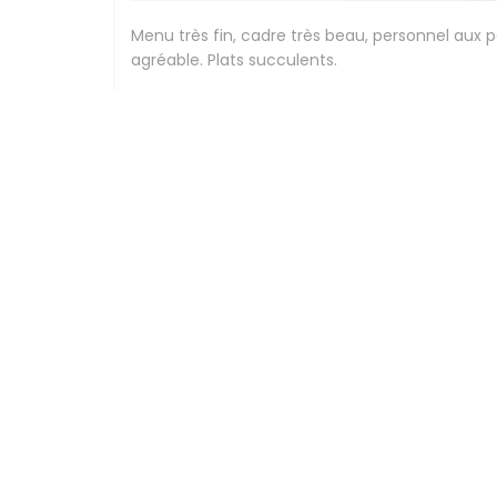
Menu très fin, cadre très beau, personnel aux 
agréable. Plats succulents.
Stephanie
G
2026-07-24
- 12:30 - Couverts 2
Beau cadre, élégance , personnel compétents et
Peggy
F
2026-07-24
- 12:30 - Couverts 3
Expérience culinaire délicieuse,