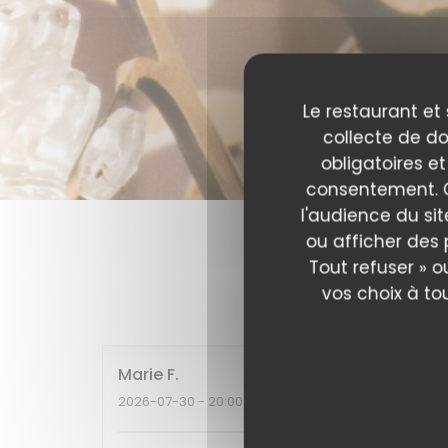
Le restaurant et 
collecte de do
obligatoires et
consentement. C
l'audience du sit
ou afficher des 
Tout refuser » o
Les av
vos choix à to
Marie
F
2026-07-30
- 20:00 - Couverts 2