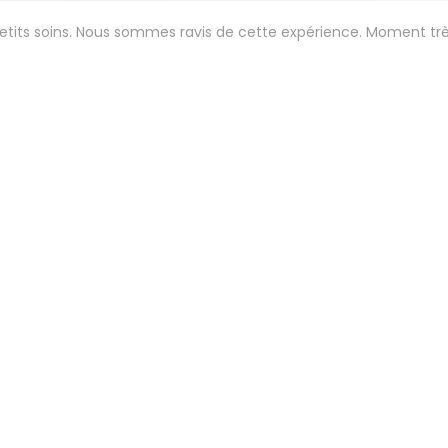
petits soins. Nous sommes ravis de cette expérience. Moment tr
Service
:
5
/5
Ambiance
:
5
/5
Cuisine
:
5
/5
Qualité / Prix
:
 aux petits soins. Menu gastro étonnant et délicieux . 😍
Service
:
5
/5
Ambiance
:
5
/5
Cuisine
:
5
/5
Qualité / Prix
: