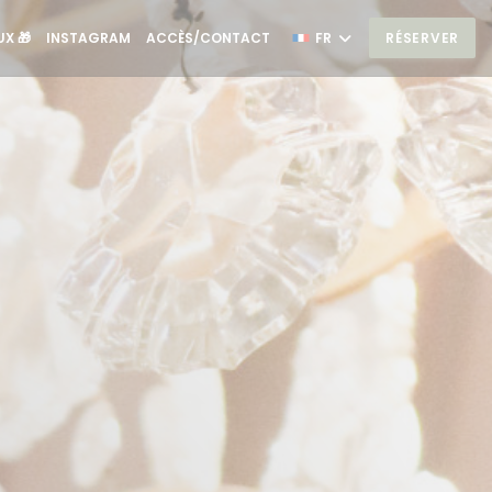
((OUVRE UNE NOUVELLE FENÊTRE))
((OUVRE UNE NOUVELLE FENÊTRE))
X 🎁
INSTAGRAM
ACCÈS/CONTACT
FR
RÉSERVER