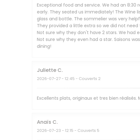
Exceptional food and service. We had an 8:30 r
early. They seated us immediately! The Wine li
glass and bottle. The sommelier was very help
They provided a little extra so we did not need
Not sure why they don't have 2 stars. We had ea
Not sure why they even had a star. Saisons wa
dining!
Juliette
C
2026-07-27
- 12:45 - Couverts 2
Excellents plats, originaux et tres bien réalisés
Anaïs
C
2026-07-23
- 12:15 - Couverts 5