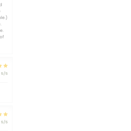
d
e
le.)
.
e.
of
5
/5
5
/5