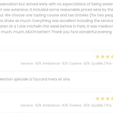
eservation but arrived early with no expectations of being seate
st was extensive. It included some reasonable priced wine by th
ful. We choose one tasting course and two Entrées (for two peop
 to share as much. Everything was excellent including the service
ten at a 1 star michelin the week before in Paris. It was mediocr
s much, much, MUCH better!! Thank you fora wonderful evening 
Service
:
5
/5
Ambiance
:
5
/5
Cuisine
:
5
/5
Qualité / Prix
:
. Mention spéciale à l'accord mets et vins.
Service
:
5
/5
Ambiance
:
5
/5
Cuisine
:
5
/5
Qualité / Prix
: