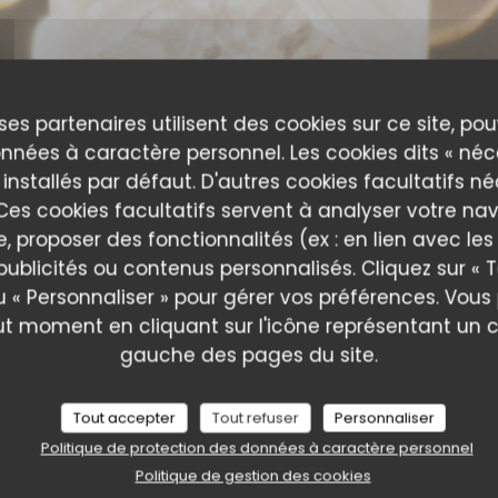
ses partenaires utilisent des cookies sur ce site, po
nnées à caractère personnel. Les cookies dits « néc
 installés par défaut. D'autres cookies facultatifs n
es cookies facultatifs servent à analyser votre nav
e, proposer des fonctionnalités (ex : en lien avec le
publicités ou contenus personnalisés. Cliquez sur « T
u « Personnaliser » pour gérer vos préférences. Vou
is de nos clients
ut moment en cliquant sur l'icône représentant un 
gauche des pages du site.
Tout accepter
Tout refuser
Personnaliser
Service
:
5
/5
Ambiance
:
5
/5
Cuisine
:
5
/5
Qualité / Prix
:
Politique de protection des données à caractère personnel
Politique de gestion des cookies