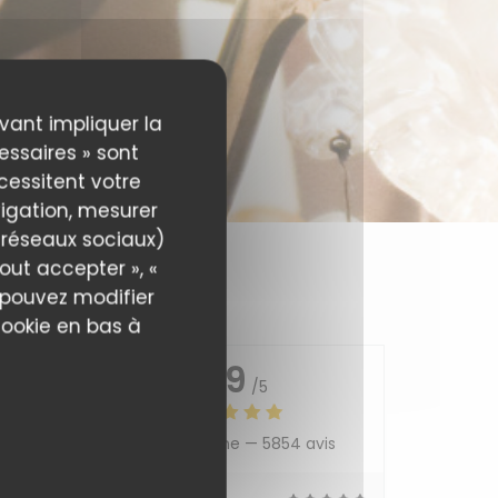
uvant impliquer la
essaires » sont
écessitent votre
igation, mesurer
s réseaux sociaux)
out accepter », «
s pouvez modifier
cookie en bas à
4.9
/5
Note moyenne —
5854 avis
5
/5