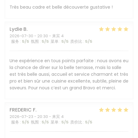
Très beau cadre et belle découverte gustative !
Lydie
B
2026-07-30
- 20:30 - 来宾 4
服务
:
5
/5
氛围
:
5
/5
菜单
:
5
/5
质价比
:
5
/5
Une expérience en tous points parfaite : nous avons eu
la chance de dîner sur la belle terrasse, mais la salle
est très belle aussi, accueil et service charmant et très
pro et bien sûr une cuisine excellente, subtile, pleine de
saveurs. Pour nous c’est un grand Bravo et merci.
FREDERIC
F
2026-07-23
- 20:30 - 来宾 4
服务
:
5
/5
氛围
:
5
/5
菜单
:
5
/5
质价比
:
5
/5