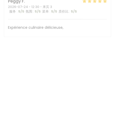
Peggy
F
2026-07-24
- 12:30 - 来宾 3
服务
:
5
/5
氛围
:
5
/5
菜单
:
5
/5
质价比
:
5
/5
Expérience culinaire délicieuse,
1
2
3
地图和联系方式
1A chemin de Calabert, Château du Vivier 69130 Ecully -