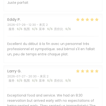
Juste parfait
Eddy
P
2026-07-29
- 12:30 - 来宾 2
服务
:
5
/5
氛围
:
5
/5
菜单
:
5
/5
质价比
:
5
/5
Excellent du début à la fin avec un personnel très
professionnel et sympatique. seul bémol s'il en fallait
un, peu de temps entre chaque plat.
Larry
G
2026-07-27
- 20:30 - 来宾 2
服务
:
5
/5
氛围
:
5
/5
菜单
:
5
/5
质价比
:
5
/5
Exceptional food and service. We had an 8:30
reservation but arrived early with no expectations of
being seated early. They seated us immediately! The