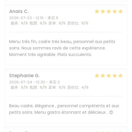
Anaïs
C
2026-07-23
- 12:15 - 来宾 5
服务
:
5
/5
氛围
:
5
/5
菜单
:
5
/5
质价比
:
5
/5
Menu très fin, cadre très beau, personnel aux petits
soins. Nous sommes ravis de cette expérience.
Moment très agréable. Plats succulents.
Stephanie
G
2026-07-24
- 12:30 - 来宾 2
服务
:
5
/5
氛围
:
5
/5
菜单
:
5
/5
质价比
:
4
/5
Beau cadre, élégance , personnel compétents et aux
petits soins. Menu gastro étonnant et délicieux . 😍