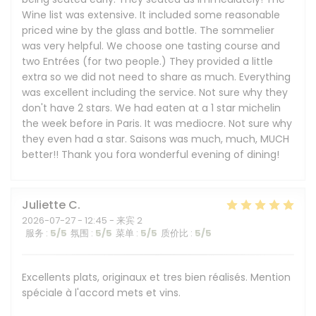
Wine list was extensive. It included some reasonable
priced wine by the glass and bottle. The sommelier
was very helpful. We choose one tasting course and
two Entrées (for two people.) They provided a little
extra so we did not need to share as much. Everything
was excellent including the service. Not sure why they
don't have 2 stars. We had eaten at a 1 star michelin
the week before in Paris. It was mediocre. Not sure why
they even had a star. Saisons was much, much, MUCH
better!! Thank you fora wonderful evening of dining!
Juliette
C
2026-07-27
- 12:45 - 来宾 2
服务
:
5
/5
氛围
:
5
/5
菜单
:
5
/5
质价比
:
5
/5
Excellents plats, originaux et tres bien réalisés. Mention
spéciale à l'accord mets et vins.