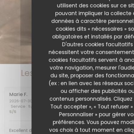
utilisent des cookies sur ce sit
pouvant impliquer la collecte
données à caractère personnel.
cookies dits « nécessaires » s
obligatoires et installés par déf
D'autres cookies facultatifs
nécessitent votre consentement
cookies facultatifs servent à ana
votre navigation, mesurer l'aud
Les avis de nos clients
du site, proposer des fonctionna
(ex : en lien avec les réseaux soc
ou afficher des publicités o
Marie
F
contenus personnalisés. Cliquez 
2026-07-30
- 20:00 - Couverts 2
Tout accepter », « Tout refuser »
Service
:
5
/5
Ambiance
:
5
/5
Cuisine
:
5
/5
Qualité / Prix
:
5
/5
Personnaliser » pour gérer vo
préférences. Vous pouvez modi
vos choix à tout moment en cli
Excellent diner et excellente soirée, nous