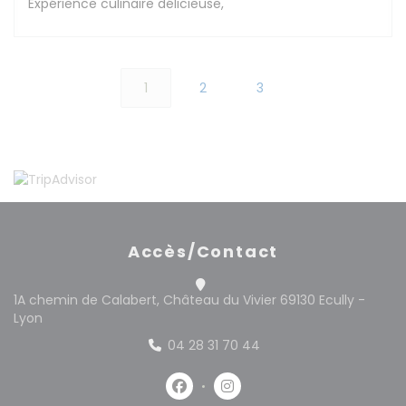
Expérience culinaire délicieuse,
1
2
3
Accès/Contact
1A chemin de Calabert, Château du Vivier 69130 Ecully -
((ouvre une nouvelle fenêtre))
Lyon
04 28 31 70 44
Facebook ((ouvre une nouvelle 
Instagram ((ouvre une no