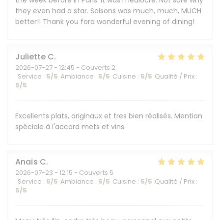
the week before in Paris. It was mediocre. Not sure why
they even had a star. Saisons was much, much, MUCH
better!! Thank you fora wonderful evening of dining!
Juliette
C
2026-07-27
- 12:45 - Couverts 2
Service
:
5
/5
Ambiance
:
5
/5
Cuisine
:
5
/5
Qualité / Prix
:
5
/5
Excellents plats, originaux et tres bien réalisés. Mention
spéciale à l'accord mets et vins.
Anaïs
C
2026-07-23
- 12:15 - Couverts 5
Service
:
5
/5
Ambiance
:
5
/5
Cuisine
:
5
/5
Qualité / Prix
:
5
/5