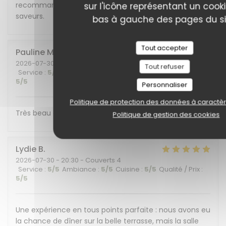
recommandons cet endroit plein de charme et de
sur l'icône représentant un cook
saveurs.
bas à gauche des pages du si
Tout accepter
Pauline
M
2026-07-30
- 19:30 - Couverts 6
Tout refuser
Service
:
5
/5
Ambiance
:
5
/5
Cuisine
:
5
/5
Qualité / Prix
:
5
/5
Personnaliser
Politique de protection des données à caractè
Très beau cadre et belle découverte gustative !
Politique de gestion des cookies
Lydie
B
2026-07-30
- 20:30 - Couverts 4
Service
:
5
/5
Ambiance
:
5
/5
Cuisine
:
5
/5
Qualité / Prix
:
5
/5
Une expérience en tous points parfaite : nous avons eu
la chance de dîner sur la belle terrasse, mais la salle