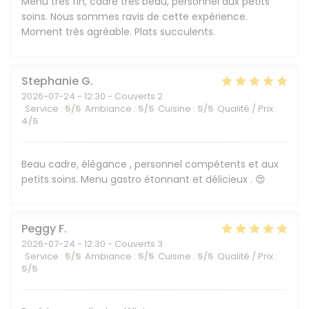
Menu très fin, cadre très beau, personnel aux petits
soins. Nous sommes ravis de cette expérience.
Moment très agréable. Plats succulents.
Stephanie
G
2026-07-24
- 12:30 - Couverts 2
Service
:
5
/5
Ambiance
:
5
/5
Cuisine
:
5
/5
Qualité / Prix
:
4
/5
Beau cadre, élégance , personnel compétents et aux
petits soins. Menu gastro étonnant et délicieux . 😍
Peggy
F
2026-07-24
- 12:30 - Couverts 3
Service
:
5
/5
Ambiance
:
5
/5
Cuisine
:
5
/5
Qualité / Prix
:
5
/5