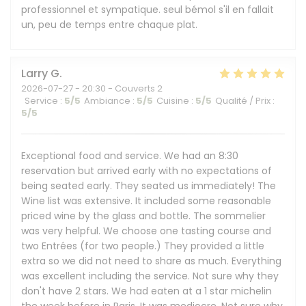
professionnel et sympatique. seul bémol s'il en fallait
un, peu de temps entre chaque plat.
Larry
G
2026-07-27
- 20:30 - Couverts 2
Service
:
5
/5
Ambiance
:
5
/5
Cuisine
:
5
/5
Qualité / Prix
:
5
/5
Exceptional food and service. We had an 8:30
reservation but arrived early with no expectations of
being seated early. They seated us immediately! The
Wine list was extensive. It included some reasonable
priced wine by the glass and bottle. The sommelier
was very helpful. We choose one tasting course and
two Entrées (for two people.) They provided a little
extra so we did not need to share as much. Everything
was excellent including the service. Not sure why they
don't have 2 stars. We had eaten at a 1 star michelin