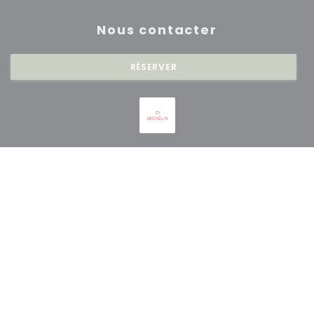
Nous contacter
RÉSERVER
Newsletter
*
Inscrivez-vous à notre lettre d'information pour recevoir des
communications personnalisées et des offres marketing par courriel.
S'ABONNER
© 2026 RESTAURANT SAISONS — CRÉATION DE SITE INTERNET
((OUVRE UNE NOUVE
RESTAURANT AVEC
ZENCHEF