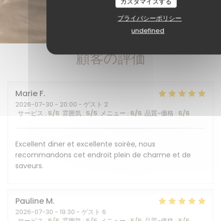
カスタマイズする
プライバシーポリシー
undefined
顧客の評価
Marie
F
2026-07-30
- 20:00 - ゲスト 2
サービス
:
5
/5
雰囲気
:
5
/5
メニュー
:
5
/5
品質-価格
:
5
/5
Excellent diner et excellente soirée, nous
recommandons cet endroit plein de charme et de
saveurs.
Pauline
M
2026-07-30
- 19:30 - ゲスト 6
サービス
:
5
/5
雰囲気
:
5
/5
メニュー
:
5
/5
品質-価格
:
5
/5