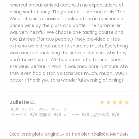
reservation but arrived early with no expectations of
being seated early. They seated us immediately! The
Wine list was extensive. It included some reasonable
priced wine by the glass and bottle. The sommelier
was very helpful. We choose one tasting course and
two Entrées (for two people.) They provided a little
extra so we did not need to share as much. Everything
was excellent including the service. Not sure why they
don't have 2 stars. We had eaten at a 1 star michelin
the week before in Paris. It was mediocre. Not sure why
they even had a star. Saisons was much, much, MUCH
better!! Thank you fora wonderful evening of dining!
Juliette
C
2026-07-27
- 12:45 - ゲスト 2
サービス
:
5
/5
雰囲気
:
5
/5
メニュー
:
5
/5
品質-価格
:
5
/5
Excellents plats, originaux et tres bien réalisés. Mention