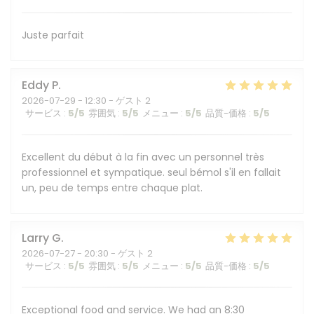
Juste parfait
Eddy
P
2026-07-29
- 12:30 - ゲスト 2
サービス
:
5
/5
雰囲気
:
5
/5
メニュー
:
5
/5
品質-価格
:
5
/5
Excellent du début à la fin avec un personnel très
professionnel et sympatique. seul bémol s'il en fallait
un, peu de temps entre chaque plat.
Larry
G
2026-07-27
- 20:30 - ゲスト 2
サービス
:
5
/5
雰囲気
:
5
/5
メニュー
:
5
/5
品質-価格
:
5
/5
Exceptional food and service. We had an 8:30