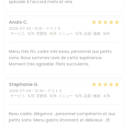
spéciale à l'accord mets et vins.
Anaïs
C
2026-07-23
- 12:15 - ゲスト 5
サービス
:
5
/5
雰囲気
:
5
/5
メニュー
:
5
/5
品質-価格
:
5
/5
Menu très fin, cadre très beau, personnel aux petits
soins. Nous sommes ravis de cette expérience.
Moment très agréable. Plats succulents.
Stephanie
G
2026-07-24
- 12:30 - ゲスト 2
サービス
:
5
/5
雰囲気
:
5
/5
メニュー
:
5
/5
品質-価格
:
4
/5
Beau cadre, élégance , personnel compétents et aux
petits soins. Menu gastro étonnant et délicieux . 😍