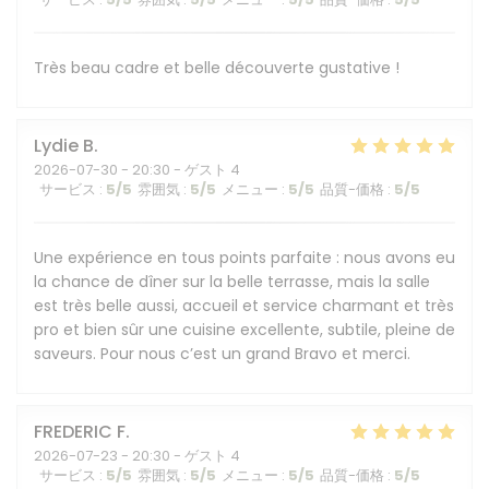
Très beau cadre et belle découverte gustative !
Lydie
B
2026-07-30
- 20:30 - ゲスト 4
サービス
:
5
/5
雰囲気
:
5
/5
メニュー
:
5
/5
品質-価格
:
5
/5
Une expérience en tous points parfaite : nous avons eu
la chance de dîner sur la belle terrasse, mais la salle
est très belle aussi, accueil et service charmant et très
pro et bien sûr une cuisine excellente, subtile, pleine de
saveurs. Pour nous c’est un grand Bravo et merci.
FREDERIC
F
2026-07-23
- 20:30 - ゲスト 4
サービス
:
5
/5
雰囲気
:
5
/5
メニュー
:
5
/5
品質-価格
:
5
/5