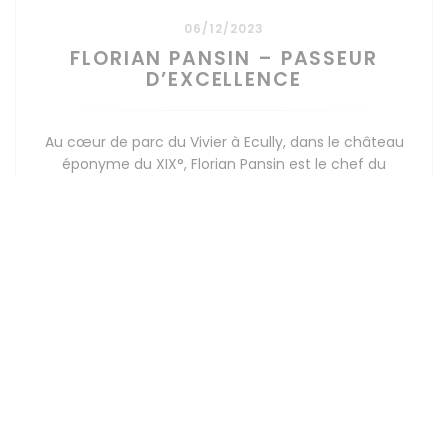
06/12/2023
FLORIAN PANSIN – PASSEUR
D’EXCELLENCE
Au cœur de parc du Vivier à Ecully, dans le château
éponyme du XIX°, Florian Pansin est le chef du
restaurant étoilé « Saisons ». Une cuisine signature
affirmée pour cet établissement atypique qui n’est
autre que le restaurant gastronomique pédagogique
((ABRE EN UNA NUEVA 
LEA EL ARTICULO
de l’Institut Lyfe au renom international.