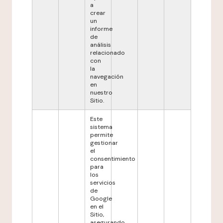
a
crear
un
informe
de
análisis
relacionado
con
la
navegación
en
nuestro
Sitio.
Este
sistema
permite
gestionar
el
consentimiento
para
los
servicios
de
Google
en el
Sitio,
asegurando