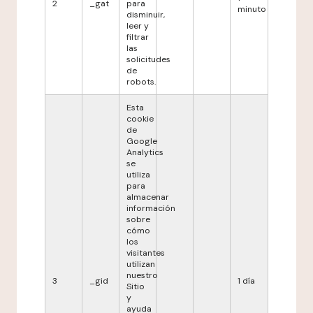
2
_gat
para
minuto
disminuir,
leer y
filtrar
las
solicitudes
de
robots.
Esta
cookie
de
Google
Analytics
se
utiliza
para
almacenar
información
sobre
cómo
los
visitantes
utilizan
nuestro
3
_gid
1 día
Sitio
y
ayuda