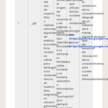
visitantes,
Empresas
del
la
el
que
uso
obtención
origen
utilizan
de
de su
de
dichas
nuestro
consentimiento
los
cookies:
Sitio
después
usuarios
el
y
de un
1
_ga
y las
restaurante
realizar
máximo
páginas
y
informes,
de 6
visitadas,
Google
especialmente
meses,
información
(ver
de
especificándose
tipo
https://policies.google.
análisis,
que
"identificadores"
o
asociados.
en
vinculada
https://policies.google.
Esta
ausencia
a su
cookie
de
terminal,
se
renovación
su
utiliza
de su
hardware,
para
consentimiento,
redes
distinguir
esta
sociales
a los
cookie
o su
visitantes
será
sistema
únicos
eliminada/desinsta
operativo,
en
o
nuestro
información
Sitio
tipo
asignando
"puntuación"
un
(por
número
ejemplo:
generado