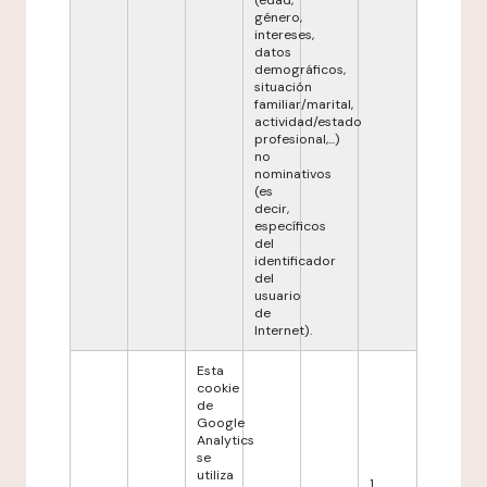
(edad,
género,
intereses,
datos
demográficos,
situación
familiar/marital,
actividad/estado
profesional,...)
no
nominativos
(es
decir,
específicos
del
identificador
del
usuario
de
Internet).
Esta
cookie
de
Google
Analytics
se
utiliza
1