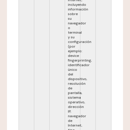
Internet,
incluyendo
información
sobre
su
navegador
o
terminal
y su
configuración
(por
ejemplo:
device
fingerprinting,
identificador
único
del
dispositivo,
resolución
de
pantalla,
sistema
operativo,
dirección
IP,
navegador
de
Internet,