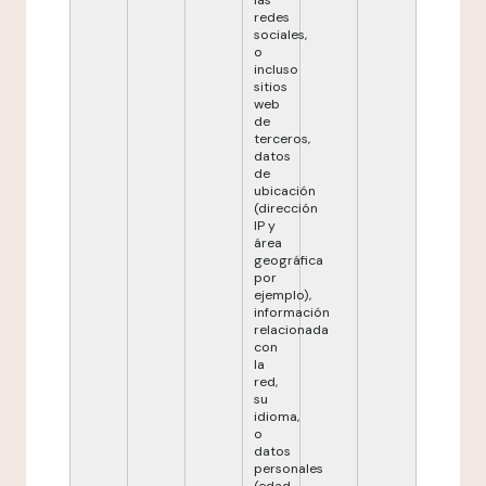
las
redes
sociales,
o
incluso
sitios
web
de
terceros,
datos
de
ubicación
(dirección
IP y
área
geográfica
por
ejemplo),
información
relacionada
con
la
red,
su
idioma,
o
datos
personales