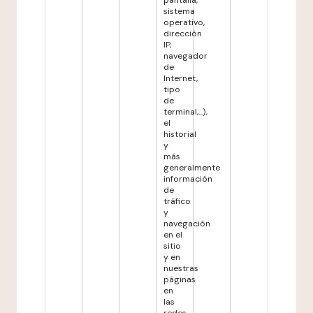
pantalla,
sistema
operativo,
dirección
IP,
navegador
de
Internet,
tipo
de
terminal,...),
el
historial
y
más
generalmente
información
de
tráfico
y
navegación
en el
sitio
y en
nuestras
páginas
en
las