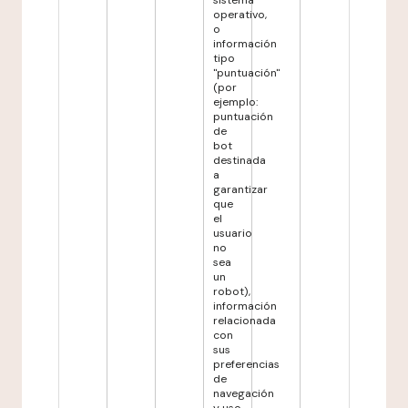
sistema
operativo,
o
información
tipo
"puntuación"
(por
ejemplo:
puntuación
de
bot
destinada
a
garantizar
que
el
usuario
no
sea
un
robot),
información
relacionada
con
sus
preferencias
de
navegación