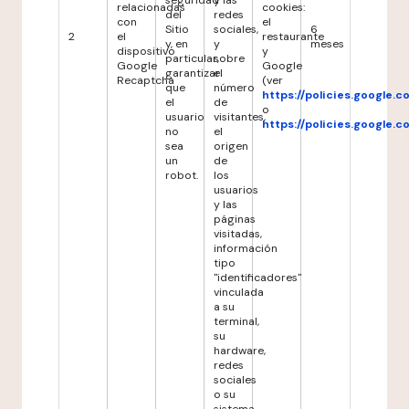
seguridad
y las
relacionadas
cookies:
del
redes
con
el
Sitio
sociales,
6
2
el
restaurante
y, en
y
meses
dispositivo
y
particular,
sobre
Google
Google
garantizar
el
Recaptcha
(ver
que
número
https://policies.google.
el
de
o
usuario
visitantes,
https://policies.google.
no
el
sea
origen
un
de
robot.
los
usuarios
y las
páginas
visitadas,
información
tipo
"identificadores"
vinculada
a su
terminal,
su
hardware,
redes
sociales
o su