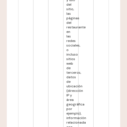
y uso
del
sitio,
las
páginas
del
restaurante
en
las
redes
sociales,
o
incluso
sitios
web
de
terceros,
datos
de
ubicación
(dirección
IP y
área
geográfica
por
ejemplo),
información
relacionada