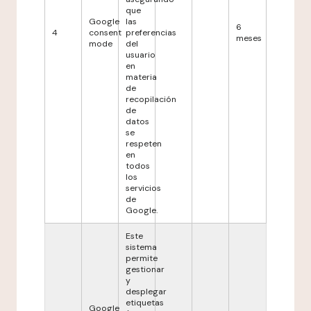
que
Google
las
6
4
consent
preferencias
meses
mode
del
usuario
en
materia
de
recopilación
de
datos
se
respeten
en
todos
los
servicios
de
Google.
Este
sistema
permite
gestionar
y
desplegar
etiquetas
Google