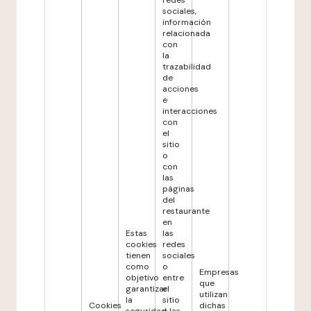
redes
sociales,
información
relacionada
con
la
trazabilidad
de
acciones
e
interacciones
con
el
sitio
o
con
las
páginas
del
restaurante
en
Estas
las
cookies
redes
tienen
sociales
como
o
Empresas
objetivo
entre
que
garantizar
el
utilizan
la
sitio
Cookies
dichas