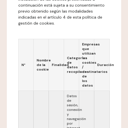
continuación está sujeta a su consentimiento
previo obtenido según las modalidades
indicadas en el artículo 4 de esta política de
gestión de cookies.
Empresas
que
utilizan
Categorías
las
Nombre
de
cookies
N°
de la
Finalidad
Duración
datos
/
cookie
recopilados
destinatarios
de
los
datos
Datos
de
sesión,
conexión
y
navegación
por