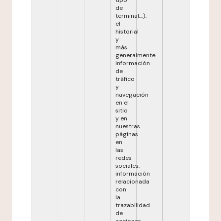
tipo
de
terminal,...),
el
historial
y
más
generalmente
información
de
tráfico
y
navegación
en el
sitio
y en
nuestras
páginas
en
las
redes
sociales,
información
relacionada
con
la
trazabilidad
de