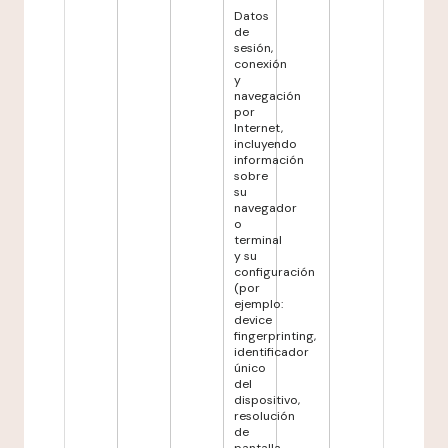
Datos
de
sesión,
conexión
y
navegación
por
Internet,
incluyendo
información
sobre
su
navegador
o
terminal
y su
configuración
(por
ejemplo:
device
fingerprinting,
identificador
único
del
dispositivo,
resolución
de