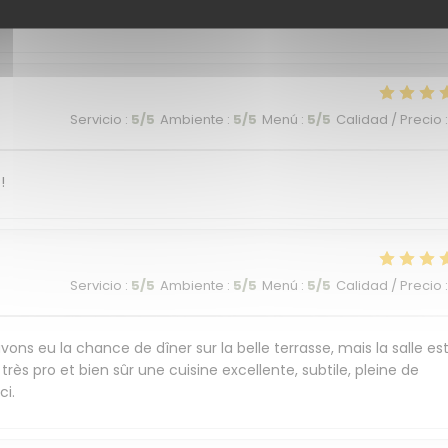
commandons cet endroit plein de charme et de saveurs.
Servicio
:
5
/5
Ambiente
:
5
/5
Menú
:
5
/5
Calidad / Precio
:
!
Servicio
:
5
/5
Ambiente
:
5
/5
Menú
:
5
/5
Calidad / Precio
:
ons eu la chance de dîner sur la belle terrasse, mais la salle es
très pro et bien sûr une cuisine excellente, subtile, pleine de
ci.