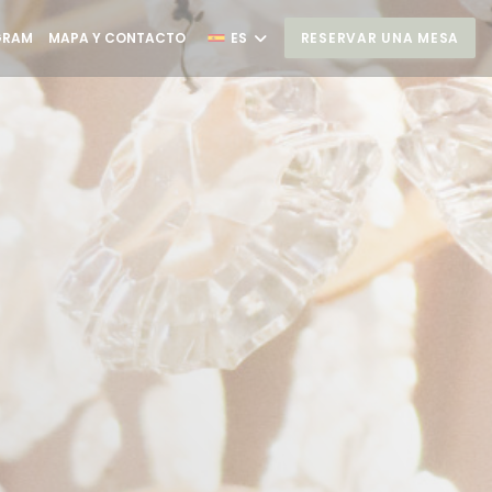
N UNA NUEVA VENTANA))
((ABRE EN UNA NUEVA VENTANA))
GRAM
MAPA Y CONTACTO
ES
RESERVAR UNA MESA