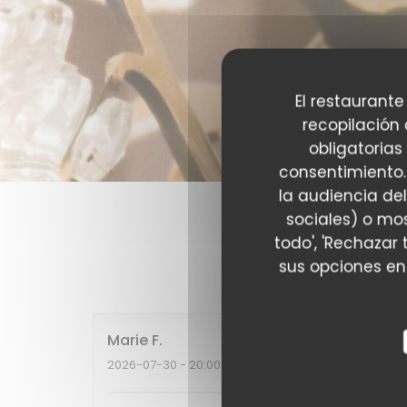
El restaurante
recopilación
obligatorias
consentimiento.
la audiencia del
sociales) o mos
todo', 'Rechazar 
Las opinion
sus opciones en
Marie
F
2026-07-30
- 20:00 - Invitados 2