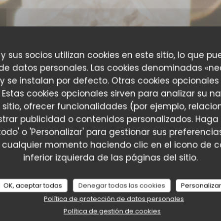
 y sus socios utilizan cookies en este sitio, lo que pu
 de datos personales. Las cookies denominadas «ne
 y se instalan por defecto. Otras cookies opcionales
 Estas cookies opcionales sirven para analizar su n
 sitio, ofrecer funcionalidades (por ejemplo, relac
trar publicidad o contenidos personalizados. Haga 
todo' o 'Personalizar' para gestionar sus preferenc
es de nuestros clientes
 cualquier momento haciendo clic en el icono de co
inferior izquierda de las páginas del sitio.
OK, aceptar todas
Denegar todas las cookies
Personaliza
Servicio
:
5
/5
Ambiente
:
5
/5
Menú
:
5
/5
Calidad / Precio
:
Política de protección de datos personales
Política de gestión de cookies