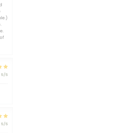
d
e
le.)
.
e.
of
5
/5
5
/5