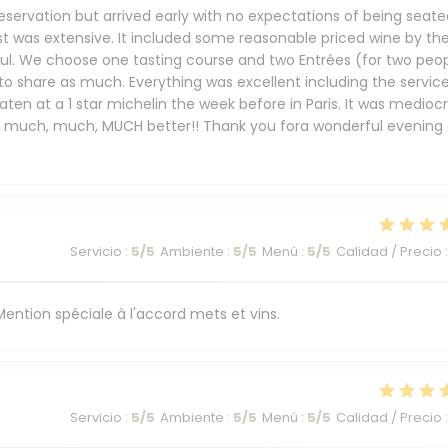
eservation but arrived early with no expectations of being seate
st was extensive. It included some reasonable priced wine by th
ful. We choose one tasting course and two Entrées (for two peop
 to share as much. Everything was excellent including the service
ten at a 1 star michelin the week before in Paris. It was mediocr
s much, much, MUCH better!! Thank you fora wonderful evening 
Servicio
:
5
/5
Ambiente
:
5
/5
Menú
:
5
/5
Calidad / Precio
:
. Mention spéciale à l'accord mets et vins.
Servicio
:
5
/5
Ambiente
:
5
/5
Menú
:
5
/5
Calidad / Precio
: