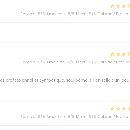
Servicio
:
5
/5
Ambiente
:
5
/5
Menú
:
5
/5
Calidad / Precio
:
Servicio
:
5
/5
Ambiente
:
5
/5
Menú
:
5
/5
Calidad / Precio
:
ès professionnel et sympatique. seul bémol s'il en fallait un, peu
Servicio
:
5
/5
Ambiente
:
5
/5
Menú
:
5
/5
Calidad / Precio
: