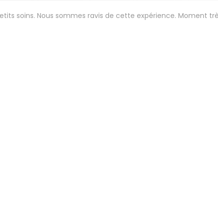
petits soins. Nous sommes ravis de cette expérience. Moment tr
Servicio
:
5
/5
Ambiente
:
5
/5
Menú
:
5
/5
Calidad / Precio
:
 aux petits soins. Menu gastro étonnant et délicieux . 😍
Servicio
:
5
/5
Ambiente
:
5
/5
Menú
:
5
/5
Calidad / Precio
: