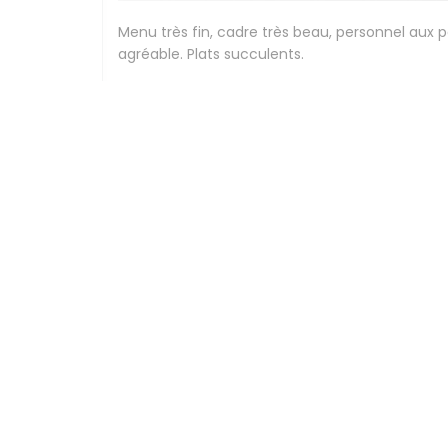
Menu très fin, cadre très beau, personnel aux 
agréable. Plats succulents.
Stephanie
G
2026-07-24
- 12:30 - Invitados 2
Beau cadre, élégance , personnel compétents et
Peggy
F
2026-07-24
- 12:30 - Invitados 3
Expérience culinaire délicieuse,