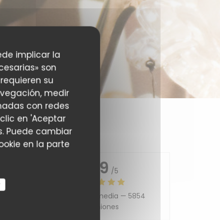
ede implicar la
cesarias» son
 requieren su
avegación, medir
ionadas con redes
clic en 'Aceptar
ias. Puede cambiar
okie en la parte
4.9
/5
r
Valoración media —
5854
5
/5
Opiniones