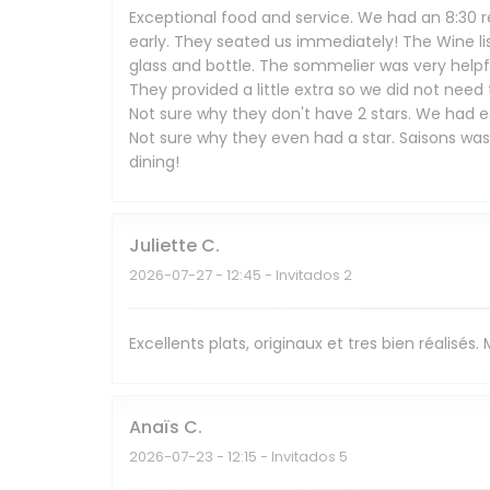
Exceptional food and service. We had an 8:30 r
early. They seated us immediately! The Wine li
glass and bottle. The sommelier was very help
They provided a little extra so we did not need
Not sure why they don't have 2 stars. We had ea
Not sure why they even had a star. Saisons wa
dining!
Juliette
C
2026-07-27
- 12:45 - Invitados 2
Excellents plats, originaux et tres bien réalisés
Anaïs
C
2026-07-23
- 12:15 - Invitados 5