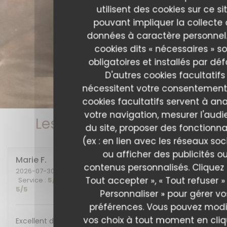
utilisent des cookies sur ce sit
pouvant impliquer la collecte
données à caractère personnel.
cookies dits « nécessaires » s
obligatoires et installés par déf
D'autres cookies facultatifs
nécessitent votre consentement
cookies facultatifs servent à ana
votre navigation, mesurer l'aud
Les avis de nos clients
du site, proposer des fonctionna
(ex : en lien avec les réseaux soc
ou afficher des publicités o
Marie
F
contenus personnalisés. Cliquez 
2026-07-30
- 20:00 - Couverts 2
Tout accepter », « Tout refuser »
Service
:
5
/5
Ambiance
:
5
/5
Cuisine
:
5
/5
Qualité / Prix
:
5
/5
Personnaliser » pour gérer vo
préférences. Vous pouvez modi
vos choix à tout moment en cli
Excellent diner et excellente soirée, nous