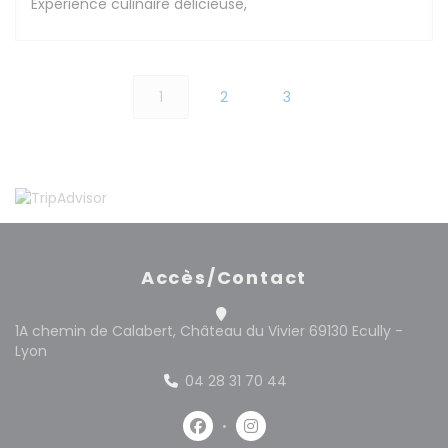
Expérience culinaire délicieuse,
1
2
3
Accès/Contact
1A chemin de Calabert, Château du Vivier 69130 Ecully -
((ouvre une nouvelle fenêtre))
Lyon
04 28 31 70 44
Facebook ((ouvre une nouvelle 
Instagram ((ouvre une no