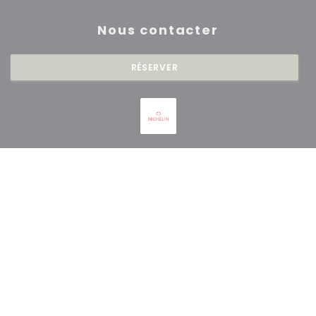
Nous contacter
RÉSERVER
Newsletter
*
Inscrivez-vous à notre lettre d'information pour recevoir des
communications personnalisées et des offres marketing par courriel.
S'ABONNER
© 2026 RESTAURANT SAISONS — CRÉATION DE SITE INTERNET
((OUVRE UNE NOUVE
RESTAURANT AVEC
ZENCHEF