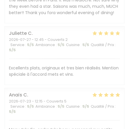
the week before in Paris. It was mediocre. Not sure why
they even had a star. Saisons was much, much, MUCH
better!! Thank you fora wonderful evening of dining!
Juliette
C
2026-07-27
- 12:45 - Couverts 2
Service
:
5
/5
Ambiance
:
5
/5
Cuisine
:
5
/5
Qualité / Prix
:
5
/5
Excellents plats, originaux et tres bien réalisés. Mention
spéciale à l'accord mets et vins.
Anaïs
C
2026-07-23
- 12:15 - Couverts 5
Service
:
5
/5
Ambiance
:
5
/5
Cuisine
:
5
/5
Qualité / Prix
:
5
/5