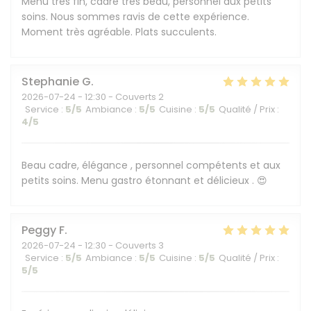
Menu très fin, cadre très beau, personnel aux petits
soins. Nous sommes ravis de cette expérience.
Moment très agréable. Plats succulents.
Stephanie
G
2026-07-24
- 12:30 - Couverts 2
Service
:
5
/5
Ambiance
:
5
/5
Cuisine
:
5
/5
Qualité / Prix
:
4
/5
Beau cadre, élégance , personnel compétents et aux
petits soins. Menu gastro étonnant et délicieux . 😍
Peggy
F
2026-07-24
- 12:30 - Couverts 3
Service
:
5
/5
Ambiance
:
5
/5
Cuisine
:
5
/5
Qualité / Prix
:
5
/5