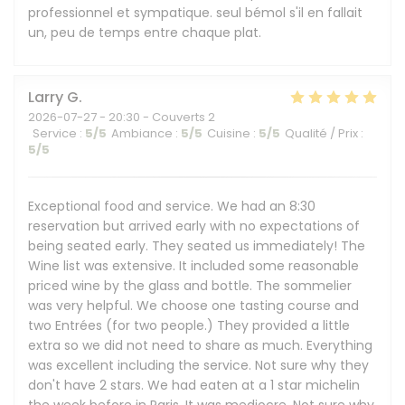
professionnel et sympatique. seul bémol s'il en fallait
un, peu de temps entre chaque plat.
Larry
G
2026-07-27
- 20:30 - Couverts 2
Service
:
5
/5
Ambiance
:
5
/5
Cuisine
:
5
/5
Qualité / Prix
:
5
/5
Exceptional food and service. We had an 8:30
reservation but arrived early with no expectations of
being seated early. They seated us immediately! The
Wine list was extensive. It included some reasonable
priced wine by the glass and bottle. The sommelier
was very helpful. We choose one tasting course and
two Entrées (for two people.) They provided a little
extra so we did not need to share as much. Everything
was excellent including the service. Not sure why they
don't have 2 stars. We had eaten at a 1 star michelin