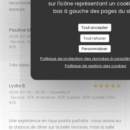
recommandons cet endroit plein de charme et de
sur l'icône représentant un cook
saveurs.
bas à gauche des pages du si
Tout accepter
Pauline
M
2026-07-30
- 19:30 - Couverts 6
Tout refuser
Service
:
5
/5
Ambiance
:
5
/5
Cuisine
:
5
/5
Qualité / Prix
:
5
/5
Personnaliser
Politique de protection des données à caractè
Très beau cadre et belle découverte gustative !
Politique de gestion des cookies
Lydie
B
2026-07-30
- 20:30 - Couverts 4
Service
:
5
/5
Ambiance
:
5
/5
Cuisine
:
5
/5
Qualité / Prix
:
5
/5
Une expérience en tous points parfaite : nous avons eu
la chance de dîner sur la belle terrasse, mais la salle