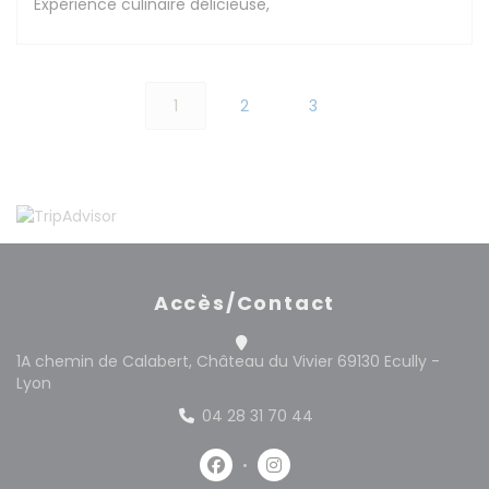
Expérience culinaire délicieuse,
1
2
3
Accès/Contact
1A chemin de Calabert, Château du Vivier 69130 Ecully -
((ouvre une nouvelle fenêtre))
Lyon
04 28 31 70 44
Facebook ((ouvre une nouvelle 
Instagram ((ouvre une no