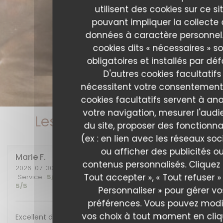
utilisent des cookies sur ce sit
pouvant impliquer la collecte
données à caractère personnel.
cookies dits « nécessaires » s
obligatoires et installés par déf
D'autres cookies facultatifs
nécessitent votre consentement
cookies facultatifs servent à ana
votre navigation, mesurer l'aud
Les avis de nos clients
du site, proposer des fonctionna
(ex : en lien avec les réseaux soc
ou afficher des publicités o
Marie
F
contenus personnalisés. Cliquez 
2026-07-30
- 20:00 - Couverts 2
Tout accepter », « Tout refuser »
Service
:
5
/5
Ambiance
:
5
/5
Cuisine
:
5
/5
Qualité / Prix
:
5
/5
Personnaliser » pour gérer vo
préférences. Vous pouvez modi
vos choix à tout moment en cli
Excellent diner et excellente soirée, nous