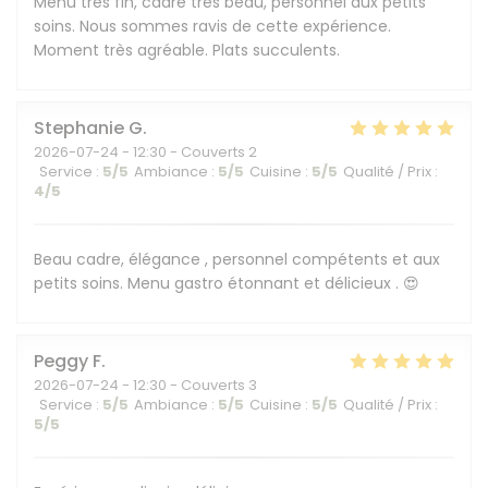
Menu très fin, cadre très beau, personnel aux petits
soins. Nous sommes ravis de cette expérience.
Moment très agréable. Plats succulents.
Stephanie
G
2026-07-24
- 12:30 - Couverts 2
Service
:
5
/5
Ambiance
:
5
/5
Cuisine
:
5
/5
Qualité / Prix
:
4
/5
Beau cadre, élégance , personnel compétents et aux
petits soins. Menu gastro étonnant et délicieux . 😍
Peggy
F
2026-07-24
- 12:30 - Couverts 3
Service
:
5
/5
Ambiance
:
5
/5
Cuisine
:
5
/5
Qualité / Prix
:
5
/5