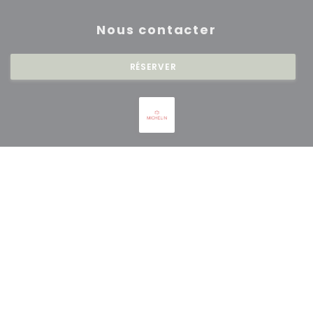
Nous contacter
RÉSERVER
Newsletter
*
Inscrivez-vous à notre lettre d'information pour recevoir des
communications personnalisées et des offres marketing par courriel.
S'ABONNER
© 2026 RESTAURANT SAISONS — CRÉATION DE SITE INTERNET
((OUVRE UNE NOUVE
RESTAURANT AVEC
ZENCHEF