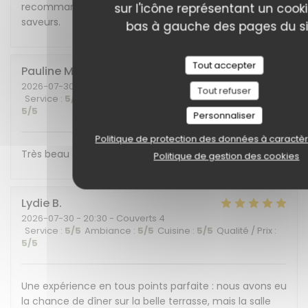
recommandons cet endroit plein de charme et de
sur l'icône représentant un cook
saveurs.
bas à gauche des pages du si
Tout accepter
Pauline
M
2026-07-30
- 19:30 - Couverts 6
Tout refuser
Service
:
5
/5
Ambiance
:
5
/5
Cuisine
:
5
/5
Qualité / Prix
:
5
/5
Personnaliser
Politique de protection des données à caractè
Très beau cadre et belle découverte gustative !
Politique de gestion des cookies
Lydie
B
2026-07-30
- 20:30 - Couverts 4
Service
:
5
/5
Ambiance
:
5
/5
Cuisine
:
5
/5
Qualité / Prix
:
5
/5
Une expérience en tous points parfaite : nous avons eu
la chance de dîner sur la belle terrasse, mais la salle