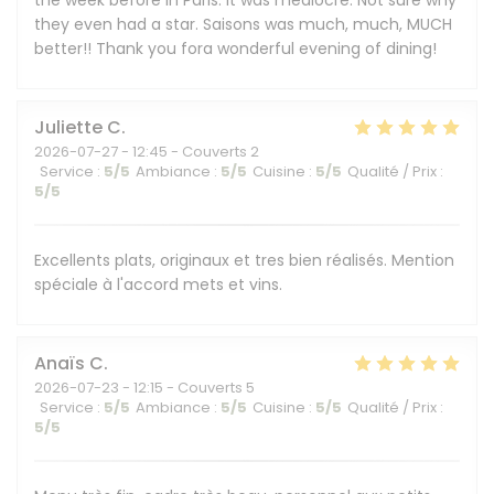
the week before in Paris. It was mediocre. Not sure why
they even had a star. Saisons was much, much, MUCH
better!! Thank you fora wonderful evening of dining!
Juliette
C
2026-07-27
- 12:45 - Couverts 2
Service
:
5
/5
Ambiance
:
5
/5
Cuisine
:
5
/5
Qualité / Prix
:
5
/5
Excellents plats, originaux et tres bien réalisés. Mention
spéciale à l'accord mets et vins.
Anaïs
C
2026-07-23
- 12:15 - Couverts 5
Service
:
5
/5
Ambiance
:
5
/5
Cuisine
:
5
/5
Qualité / Prix
:
5
/5