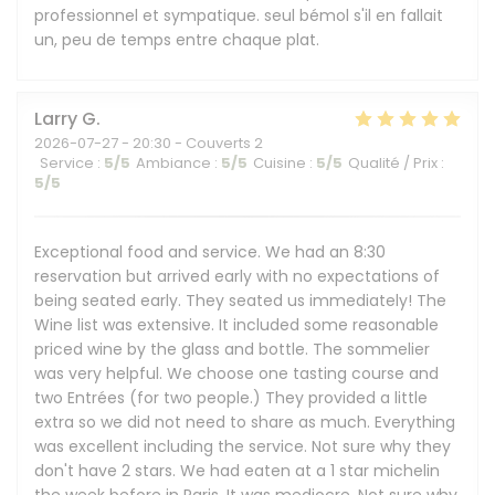
professionnel et sympatique. seul bémol s'il en fallait
un, peu de temps entre chaque plat.
Larry
G
2026-07-27
- 20:30 - Couverts 2
Service
:
5
/5
Ambiance
:
5
/5
Cuisine
:
5
/5
Qualité / Prix
:
5
/5
Exceptional food and service. We had an 8:30
reservation but arrived early with no expectations of
being seated early. They seated us immediately! The
Wine list was extensive. It included some reasonable
priced wine by the glass and bottle. The sommelier
was very helpful. We choose one tasting course and
two Entrées (for two people.) They provided a little
extra so we did not need to share as much. Everything
was excellent including the service. Not sure why they
don't have 2 stars. We had eaten at a 1 star michelin