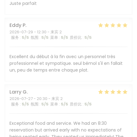
Juste parfait
Eddy
P
2026-07-29
- 12:30 - 来宾 2
服务
:
5
/5
氛围
:
5
/5
菜单
:
5
/5
质价比
:
5
/5
Excellent du début à la fin avec un personnel très
professionnel et sympatique. seul bémol s'il en fallait
un, peu de temps entre chaque plat.
Larry
G
2026-07-27
- 20:30 - 来宾 2
服务
:
5
/5
氛围
:
5
/5
菜单
:
5
/5
质价比
:
5
/5
Exceptional food and service. We had an 8:30
reservation but arrived early with no expectations of
being seated early. They seated us immediately! The