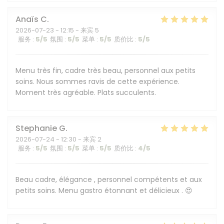
Anaïs
C
2026-07-23
- 12:15 - 来宾 5
服务
:
5
/5
氛围
:
5
/5
菜单
:
5
/5
质价比
:
5
/5
Menu très fin, cadre très beau, personnel aux petits
soins. Nous sommes ravis de cette expérience.
Moment très agréable. Plats succulents.
Stephanie
G
2026-07-24
- 12:30 - 来宾 2
服务
:
5
/5
氛围
:
5
/5
菜单
:
5
/5
质价比
:
4
/5
Beau cadre, élégance , personnel compétents et aux
petits soins. Menu gastro étonnant et délicieux . 😍