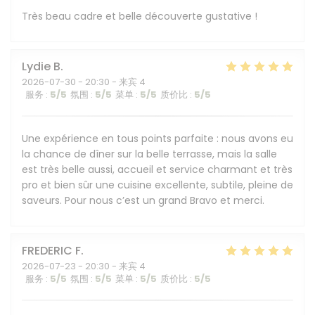
Très beau cadre et belle découverte gustative !
Lydie
B
2026-07-30
- 20:30 - 来宾 4
服务
:
5
/5
氛围
:
5
/5
菜单
:
5
/5
质价比
:
5
/5
Une expérience en tous points parfaite : nous avons eu
la chance de dîner sur la belle terrasse, mais la salle
est très belle aussi, accueil et service charmant et très
pro et bien sûr une cuisine excellente, subtile, pleine de
saveurs. Pour nous c’est un grand Bravo et merci.
FREDERIC
F
2026-07-23
- 20:30 - 来宾 4
服务
:
5
/5
氛围
:
5
/5
菜单
:
5
/5
质价比
:
5
/5