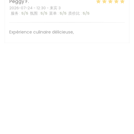
Peggy
F
2026-07-24
- 12:30 - 来宾 3
服务
:
5
/5
氛围
:
5
/5
菜单
:
5
/5
质价比
:
5
/5
Expérience culinaire délicieuse,
1
2
3
地图和联系方式
1A chemin de Calabert, Château du Vivier 69130 Ecully -