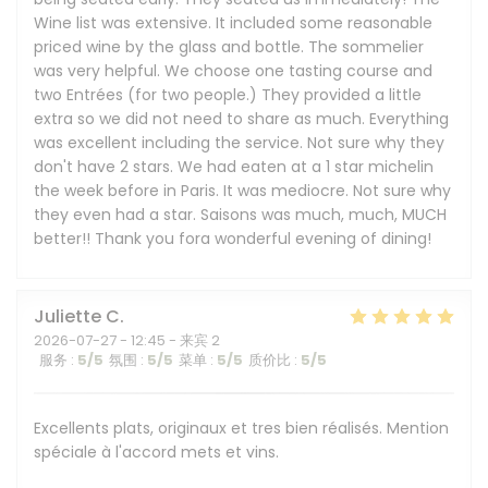
Wine list was extensive. It included some reasonable
priced wine by the glass and bottle. The sommelier
was very helpful. We choose one tasting course and
two Entrées (for two people.) They provided a little
extra so we did not need to share as much. Everything
was excellent including the service. Not sure why they
don't have 2 stars. We had eaten at a 1 star michelin
the week before in Paris. It was mediocre. Not sure why
they even had a star. Saisons was much, much, MUCH
better!! Thank you fora wonderful evening of dining!
Juliette
C
2026-07-27
- 12:45 - 来宾 2
服务
:
5
/5
氛围
:
5
/5
菜单
:
5
/5
质价比
:
5
/5
Excellents plats, originaux et tres bien réalisés. Mention
spéciale à l'accord mets et vins.