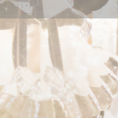
Πίνακας διαχείρισης "Μπισκότων" (Cookies)