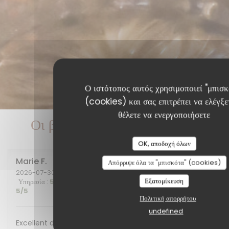
Ο ιστότοπος αυτός χρησιμοποιεί "μπισκ
(cookies) και σας επιτρέπει να ελέγξετ
θέλετε να ενεργοποιήσετε
Οι βαθμολογίες πελατών μας
OK, αποδοχή όλων
Marie
F
Απόρριψε όλα τα "μπισκότα" (cookies)
2026-07-30
- 20:00 - καλεσμένοι 2
Εξατομίκευση
Υπηρεσία
:
5
/5
Ατμόσφαιρα
:
5
/5
Μενού
:
5
/5
Ποιότητα / Τιμή
:
5
/5
Πολιτική απορρήτου
undefined
Excellent diner et excellente soirée, nous