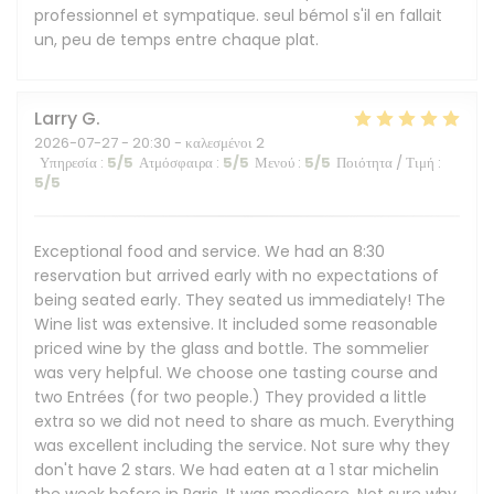
professionnel et sympatique. seul bémol s'il en fallait
un, peu de temps entre chaque plat.
Larry
G
2026-07-27
- 20:30 - καλεσμένοι 2
Υπηρεσία
:
5
/5
Ατμόσφαιρα
:
5
/5
Μενού
:
5
/5
Ποιότητα / Τιμή
:
5
/5
Exceptional food and service. We had an 8:30
reservation but arrived early with no expectations of
being seated early. They seated us immediately! The
Wine list was extensive. It included some reasonable
priced wine by the glass and bottle. The sommelier
was very helpful. We choose one tasting course and
two Entrées (for two people.) They provided a little
extra so we did not need to share as much. Everything
was excellent including the service. Not sure why they
don't have 2 stars. We had eaten at a 1 star michelin