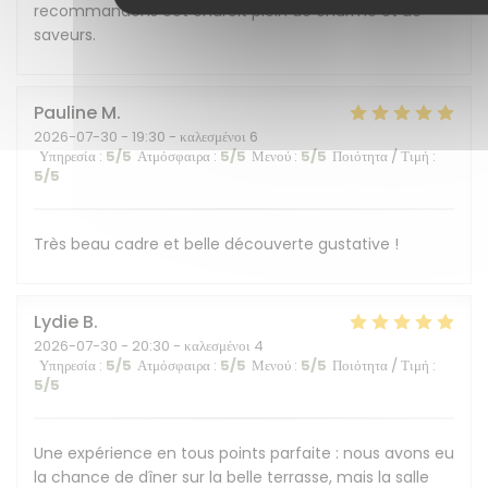
recommandons cet endroit plein de charme et de
saveurs.
Pauline
M
2026-07-30
- 19:30 - καλεσμένοι 6
Υπηρεσία
:
5
/5
Ατμόσφαιρα
:
5
/5
Μενού
:
5
/5
Ποιότητα / Τιμή
:
5
/5
Très beau cadre et belle découverte gustative !
Lydie
B
2026-07-30
- 20:30 - καλεσμένοι 4
Υπηρεσία
:
5
/5
Ατμόσφαιρα
:
5
/5
Μενού
:
5
/5
Ποιότητα / Τιμή
:
5
/5
Une expérience en tous points parfaite : nous avons eu
la chance de dîner sur la belle terrasse, mais la salle