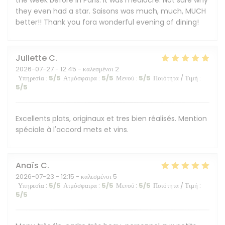
the week before in Paris. It was mediocre. Not sure why
they even had a star. Saisons was much, much, MUCH
better!! Thank you fora wonderful evening of dining!
Juliette
C
2026-07-27
- 12:45 - καλεσμένοι 2
Υπηρεσία
:
5
/5
Ατμόσφαιρα
:
5
/5
Μενού
:
5
/5
Ποιότητα / Τιμή
:
5
/5
Excellents plats, originaux et tres bien réalisés. Mention
spéciale à l'accord mets et vins.
Anaïs
C
2026-07-23
- 12:15 - καλεσμένοι 5
Υπηρεσία
:
5
/5
Ατμόσφαιρα
:
5
/5
Μενού
:
5
/5
Ποιότητα / Τιμή
:
5
/5