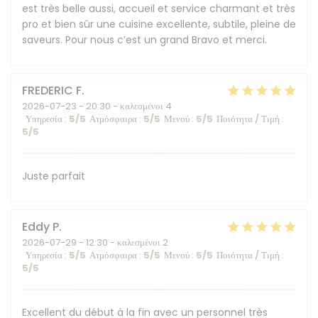
est très belle aussi, accueil et service charmant et très
pro et bien sûr une cuisine excellente, subtile, pleine de
saveurs. Pour nous c’est un grand Bravo et merci.
FREDERIC
F
2026-07-23
- 20:30 - καλεσμένοι 4
Υπηρεσία
:
5
/5
Ατμόσφαιρα
:
5
/5
Μενού
:
5
/5
Ποιότητα / Τιμή
:
5
/5
Juste parfait
Eddy
P
2026-07-29
- 12:30 - καλεσμένοι 2
Υπηρεσία
:
5
/5
Ατμόσφαιρα
:
5
/5
Μενού
:
5
/5
Ποιότητα / Τιμή
:
5
/5
Excellent du début à la fin avec un personnel très