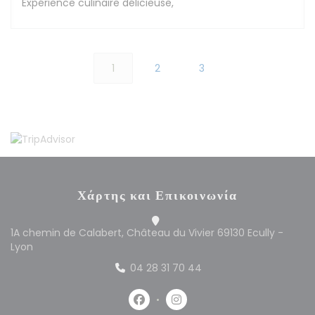
Expérience culinaire délicieuse,
1
2
3
Χάρτης και Επικοινωνία
1A chemin de Calabert, Château du Vivier 69130 Ecully -
((ανοίγει σε νέο παράθυρο))
Lyon
04 28 31 70 44
Facebook ((ανοίγει σε νέο παράθυρ
Instagram ((ανοίγει σε νέο