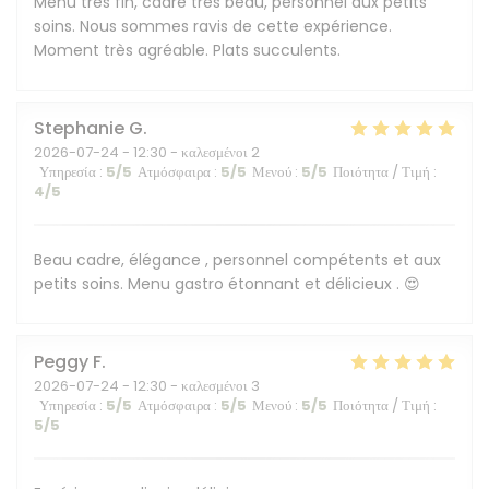
Menu très fin, cadre très beau, personnel aux petits
soins. Nous sommes ravis de cette expérience.
Moment très agréable. Plats succulents.
Stephanie
G
2026-07-24
- 12:30 - καλεσμένοι 2
Υπηρεσία
:
5
/5
Ατμόσφαιρα
:
5
/5
Μενού
:
5
/5
Ποιότητα / Τιμή
:
4
/5
Beau cadre, élégance , personnel compétents et aux
petits soins. Menu gastro étonnant et délicieux . 😍
Peggy
F
2026-07-24
- 12:30 - καλεσμένοι 3
Υπηρεσία
:
5
/5
Ατμόσφαιρα
:
5
/5
Μενού
:
5
/5
Ποιότητα / Τιμή
:
5
/5