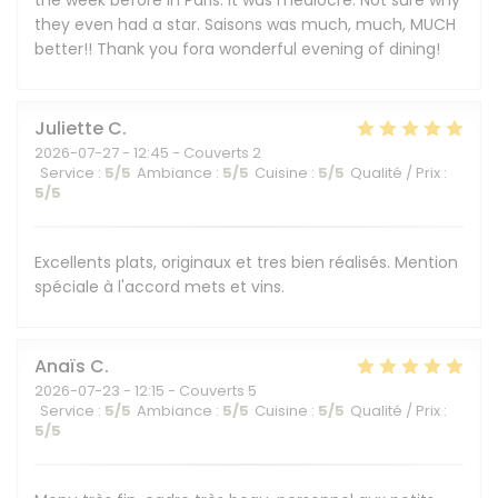
the week before in Paris. It was mediocre. Not sure why
they even had a star. Saisons was much, much, MUCH
better!! Thank you fora wonderful evening of dining!
Juliette
C
2026-07-27
- 12:45 - Couverts 2
Service
:
5
/5
Ambiance
:
5
/5
Cuisine
:
5
/5
Qualité / Prix
:
5
/5
Excellents plats, originaux et tres bien réalisés. Mention
spéciale à l'accord mets et vins.
Anaïs
C
2026-07-23
- 12:15 - Couverts 5
Service
:
5
/5
Ambiance
:
5
/5
Cuisine
:
5
/5
Qualité / Prix
:
5
/5