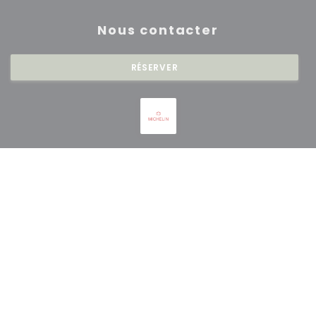
Nous contacter
RÉSERVER
Newsletter
*
Inscrivez-vous à notre lettre d'information pour recevoir des
communications personnalisées et des offres marketing par courriel.
S'ABONNER
© 2026 RESTAURANT SAISONS — CRÉATION DE SITE INTERNET
((OUVRE UNE NOUVE
RESTAURANT AVEC
ZENCHEF