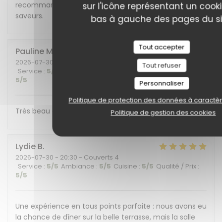
recommandons cet endroit plein de charme et de
sur l'icône représentant un cook
saveurs.
bas à gauche des pages du si
Tout accepter
Pauline
M
2026-07-30
- 19:30 - Couverts 6
Tout refuser
Service
:
5
/5
Ambiance
:
5
/5
Cuisine
:
5
/5
Qualité / Prix
:
5
/5
Personnaliser
Politique de protection des données à caractè
Très beau cadre et belle découverte gustative !
Politique de gestion des cookies
Lydie
B
2026-07-30
- 20:30 - Couverts 4
Service
:
5
/5
Ambiance
:
5
/5
Cuisine
:
5
/5
Qualité / Prix
:
5
/5
Une expérience en tous points parfaite : nous avons eu
la chance de dîner sur la belle terrasse, mais la salle