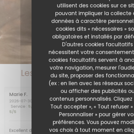
utilisent des cookies sur ce sit
pouvant impliquer la collecte
données à caractère personnel.
cookies dits « nécessaires » s
obligatoires et installés par déf
D'autres cookies facultatifs
nécessitent votre consentement
cookies facultatifs servent à ana
votre navigation, mesurer l'aud
Les avis de nos clients
du site, proposer des fonctionna
(ex : en lien avec les réseaux soc
ou afficher des publicités o
Marie
F
contenus personnalisés. Cliquez 
2026-07-30
- 20:00 - Couverts 2
Tout accepter », « Tout refuser »
Service
:
5
/5
Ambiance
:
5
/5
Cuisine
:
5
/5
Qualité / Prix
:
5
/5
Personnaliser » pour gérer vo
préférences. Vous pouvez modi
vos choix à tout moment en cli
Excellent diner et excellente soirée, nous