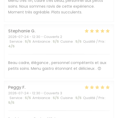
Menu très fin, cadre très beau, personnel aux petits
soins. Nous sommes ravis de cette expérience.
Moment très agréable. Plats succulents.
Stephanie
G
2026-07-24
- 12:30 - Couverts 2
Service
:
5
/5
Ambiance
:
5
/5
Cuisine
:
5
/5
Qualité / Prix
:
4
/5
Beau cadre, élégance , personnel compétents et aux
petits soins. Menu gastro étonnant et délicieux . 😍
Peggy
F
2026-07-24
- 12:30 - Couverts 3
Service
:
5
/5
Ambiance
:
5
/5
Cuisine
:
5
/5
Qualité / Prix
:
5
/5