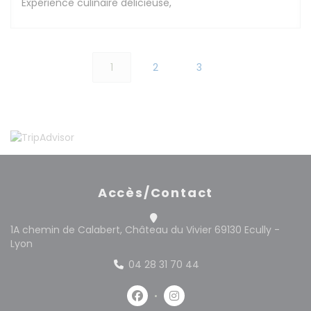
Expérience culinaire délicieuse,
1
2
3
Accès/Contact
1A chemin de Calabert, Château du Vivier 69130 Ecully -
((ouvre une nouvelle fenêtre))
Lyon
04 28 31 70 44
Facebook ((ouvre une nouvelle 
Instagram ((ouvre une no