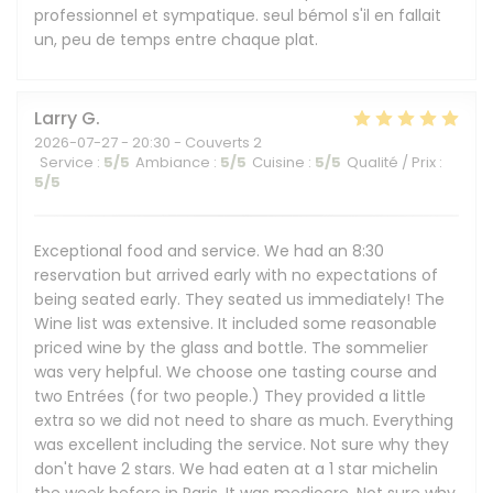
professionnel et sympatique. seul bémol s'il en fallait
un, peu de temps entre chaque plat.
Larry
G
2026-07-27
- 20:30 - Couverts 2
Service
:
5
/5
Ambiance
:
5
/5
Cuisine
:
5
/5
Qualité / Prix
:
5
/5
Exceptional food and service. We had an 8:30
reservation but arrived early with no expectations of
being seated early. They seated us immediately! The
Wine list was extensive. It included some reasonable
priced wine by the glass and bottle. The sommelier
was very helpful. We choose one tasting course and
two Entrées (for two people.) They provided a little
extra so we did not need to share as much. Everything
was excellent including the service. Not sure why they
don't have 2 stars. We had eaten at a 1 star michelin