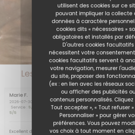
utilisent des cookies sur ce sit
pouvant impliquer la collecte
données à caractère personnel.
cookies dits « nécessaires » s
obligatoires et installés par déf
D'autres cookies facultatifs
nécessitent votre consentement
cookies facultatifs servent à ana
votre navigation, mesurer l'aud
Les avis de nos clients
du site, proposer des fonctionna
(ex : en lien avec les réseaux soc
ou afficher des publicités o
Marie
F
contenus personnalisés. Cliquez 
2026-07-30
- 20:00 - Couverts 2
Tout accepter », « Tout refuser »
Service
:
5
/5
Ambiance
:
5
/5
Cuisine
:
5
/5
Qualité / Prix
:
5
/5
Personnaliser » pour gérer vo
préférences. Vous pouvez modi
vos choix à tout moment en cli
Excellent diner et excellente soirée, nous