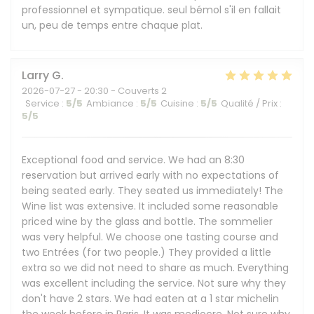
professionnel et sympatique. seul bémol s'il en fallait
un, peu de temps entre chaque plat.
Larry
G
2026-07-27
- 20:30 - Couverts 2
Service
:
5
/5
Ambiance
:
5
/5
Cuisine
:
5
/5
Qualité / Prix
:
5
/5
Exceptional food and service. We had an 8:30
reservation but arrived early with no expectations of
being seated early. They seated us immediately! The
Wine list was extensive. It included some reasonable
priced wine by the glass and bottle. The sommelier
was very helpful. We choose one tasting course and
two Entrées (for two people.) They provided a little
extra so we did not need to share as much. Everything
was excellent including the service. Not sure why they
don't have 2 stars. We had eaten at a 1 star michelin