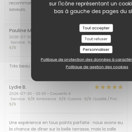
recommandons cet endroit plein de charme et de
sur l'icône représentant un cook
saveurs.
bas à gauche des pages du si
Tout accepter
Pauline
M
2026-07-30
- 19:30 - Couverts 6
Tout refuser
Service
:
5
/5
Ambiance
:
5
/5
Cuisine
:
5
/5
Qualité / Prix
:
5
/5
Personnaliser
Politique de protection des données à caractè
Très beau cadre et belle découverte gustative !
Politique de gestion des cookies
Lydie
B
2026-07-30
- 20:30 - Couverts 4
Service
:
5
/5
Ambiance
:
5
/5
Cuisine
:
5
/5
Qualité / Prix
:
5
/5
Une expérience en tous points parfaite : nous avons eu
la chance de dîner sur la belle terrasse, mais la salle