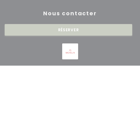
Nous contacter
RÉSERVER
Newsletter
*
Inscrivez-vous à notre lettre d'information pour recevoir des
communications personnalisées et des offres marketing par courriel.
S'ABONNER
© 2026 RESTAURANT SAISONS — CRÉATION DE SITE INTERNET
((OUVRE UNE NOUVE
RESTAURANT AVEC
ZENCHEF