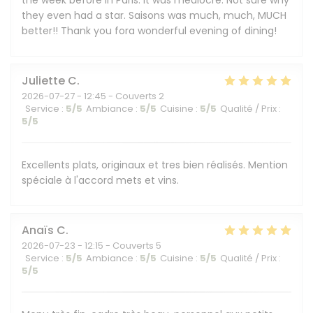
the week before in Paris. It was mediocre. Not sure why
they even had a star. Saisons was much, much, MUCH
better!! Thank you fora wonderful evening of dining!
Juliette
C
2026-07-27
- 12:45 - Couverts 2
Service
:
5
/5
Ambiance
:
5
/5
Cuisine
:
5
/5
Qualité / Prix
:
5
/5
Excellents plats, originaux et tres bien réalisés. Mention
spéciale à l'accord mets et vins.
Anaïs
C
2026-07-23
- 12:15 - Couverts 5
Service
:
5
/5
Ambiance
:
5
/5
Cuisine
:
5
/5
Qualité / Prix
:
5
/5