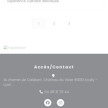
Expérience culinaire délicieuse,
1
2
3
Accès/Contact
1A chemin de Calabert, Château du Vivier 69130 Ecully -
((ouvre une nouvelle fenêtre))
Lyon
04 28 31 70 44
Facebook ((ouvre une nouvelle 
Instagram ((ouvre une no