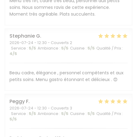
Menu très fin, cadre très beau, personnel aux petits
soins. Nous sommes ravis de cette expérience.
Moment très agréable. Plats succulents.
Stephanie
G
2026-07-24
- 12:30 - Couverts 2
Service
:
5
/5
Ambiance
:
5
/5
Cuisine
:
5
/5
Qualité / Prix
:
4
/5
Beau cadre, élégance , personnel compétents et aux
petits soins. Menu gastro étonnant et délicieux . 😍
Peggy
F
2026-07-24
- 12:30 - Couverts 3
Service
:
5
/5
Ambiance
:
5
/5
Cuisine
:
5
/5
Qualité / Prix
:
5
/5