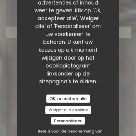
RESTAURANT SAISONS
advertenties of inhoud
weer te geven. Klik op 'OK,
accepteer alle', 'Weiger
alle' of 'Personaliseer' om
RESERVEER EEN TAFEL
uw voorkeuren te
beheren. U kunt uw
keuzes op elk moment
wijzigen door op het
cookiepictogram
linksonder op de
sitepagina's te klikken.
OK, accepteer alle
Weiger alle cookies
Personaliseer
Beleid voor de bescherming van