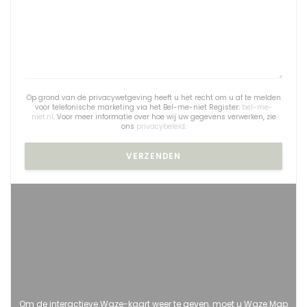
Op grond van de privacywetgeving heeft u het recht om u af te melden
voor telefonische marketing via het Bel-me-niet Register:
bel-me-
niet.nl
. Voor meer informatie over hoe wij uw gegevens verwerken, zie
ons
privacybeleid
.
Om de interactieve Waze-kaart weer te geven, moet u Waze Map