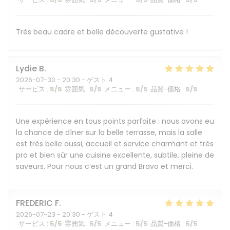
Très beau cadre et belle découverte gustative !
Lydie
B
2026-07-30
- 20:30 - ゲスト 4
サービス
:
5
/5
雰囲気
:
5
/5
メニュー
:
5
/5
品質-価格
:
5
/5
Une expérience en tous points parfaite : nous avons eu
la chance de dîner sur la belle terrasse, mais la salle
est très belle aussi, accueil et service charmant et très
pro et bien sûr une cuisine excellente, subtile, pleine de
saveurs. Pour nous c’est un grand Bravo et merci.
FREDERIC
F
2026-07-23
- 20:30 - ゲスト 4
サービス
:
5
/5
雰囲気
:
5
/5
メニュー
:
5
/5
品質-価格
:
5
/5