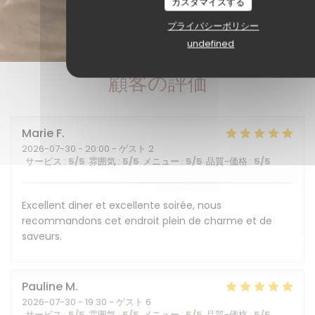
カスタマイズする
プライバシーポリシー
undefined
顧客の評価
Marie
F
2026-07-30
- 20:00 - ゲスト 2
サービス
:
5
/5
雰囲気
:
5
/5
メニュー
:
5
/5
品質-価格
:
5
/5
Excellent diner et excellente soirée, nous
recommandons cet endroit plein de charme et de
saveurs.
Pauline
M
2026-07-30
- 19:30 - ゲスト 6
サービス
:
5
/5
雰囲気
:
5
/5
メニュー
:
5
/5
品質-価格
:
5
/5