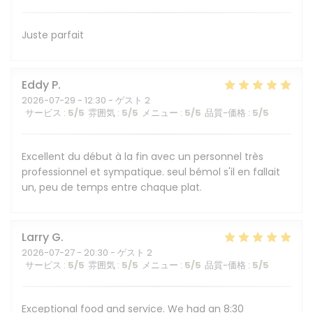
Juste parfait
Eddy
P
2026-07-29
- 12:30 - ゲスト 2
サービス
:
5
/5
雰囲気
:
5
/5
メニュー
:
5
/5
品質-価格
:
5
/5
Excellent du début à la fin avec un personnel très
professionnel et sympatique. seul bémol s'il en fallait
un, peu de temps entre chaque plat.
Larry
G
2026-07-27
- 20:30 - ゲスト 2
サービス
:
5
/5
雰囲気
:
5
/5
メニュー
:
5
/5
品質-価格
:
5
/5
Exceptional food and service. We had an 8:30