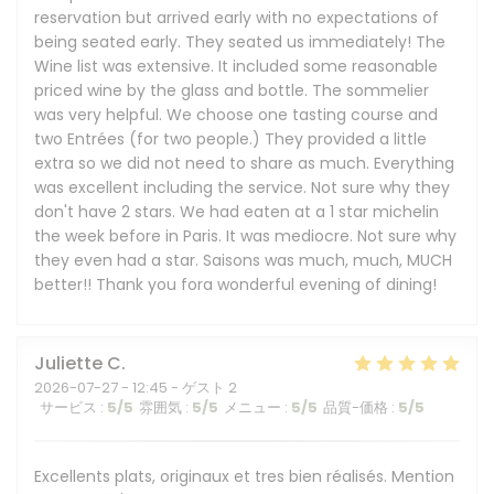
reservation but arrived early with no expectations of
being seated early. They seated us immediately! The
Wine list was extensive. It included some reasonable
priced wine by the glass and bottle. The sommelier
was very helpful. We choose one tasting course and
two Entrées (for two people.) They provided a little
extra so we did not need to share as much. Everything
was excellent including the service. Not sure why they
don't have 2 stars. We had eaten at a 1 star michelin
the week before in Paris. It was mediocre. Not sure why
they even had a star. Saisons was much, much, MUCH
better!! Thank you fora wonderful evening of dining!
Juliette
C
2026-07-27
- 12:45 - ゲスト 2
サービス
:
5
/5
雰囲気
:
5
/5
メニュー
:
5
/5
品質-価格
:
5
/5
Excellents plats, originaux et tres bien réalisés. Mention