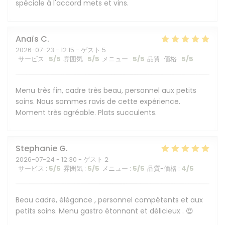
spéciale à l'accord mets et vins.
Anaïs
C
2026-07-23
- 12:15 - ゲスト 5
サービス
:
5
/5
雰囲気
:
5
/5
メニュー
:
5
/5
品質-価格
:
5
/5
Menu très fin, cadre très beau, personnel aux petits
soins. Nous sommes ravis de cette expérience.
Moment très agréable. Plats succulents.
Stephanie
G
2026-07-24
- 12:30 - ゲスト 2
サービス
:
5
/5
雰囲気
:
5
/5
メニュー
:
5
/5
品質-価格
:
4
/5
Beau cadre, élégance , personnel compétents et aux
petits soins. Menu gastro étonnant et délicieux . 😍