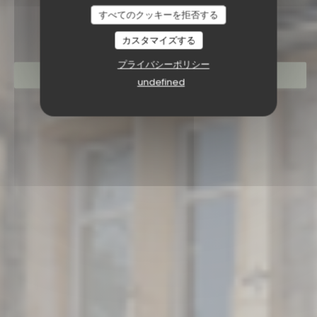
RESTAURANT SAISONS
すべてのクッキーを拒否する
カスタマイズする
プライバシーポリシー
予約
undefined