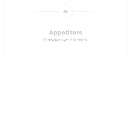
Appetizers
To awaken your senses…
****
Snails under the straw
Tarragon Coulis
****
By the pond
Smoked Carp & Broad Beans