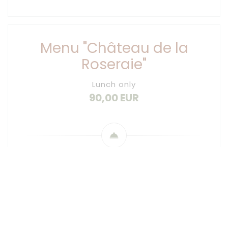
Menu "Château de la
Roseraie"
Lunch only
90,00 EUR
Appetizers
To awaken your senses…
****