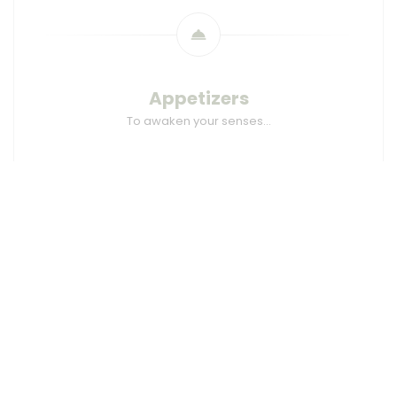
Appetizers
To awaken your senses…
****
Snails under the straw
Tarragon Coulis
****
By the pond
Smoked Carp & Broad Beans