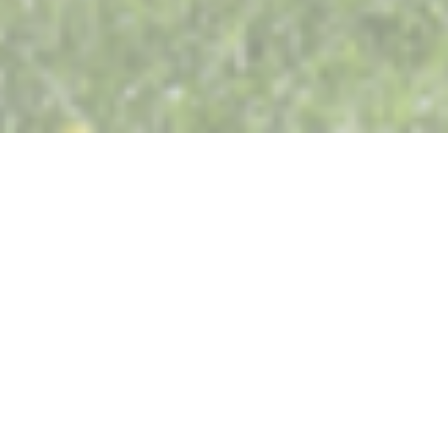
Restaurant Saisons
Μετά την ανακοίνωση νέων κυβερνητικών μέτρων
εφαρμόζεται στην ηπειρωτική Γαλλία,
είναι με συναίσθημα που σας ανακοινώνουμε
το προσωρινό κλείσιμο του Restaurant Saisons.
Οι σκέψεις και οι υποστηρίξεις μας είναι με όλους τους