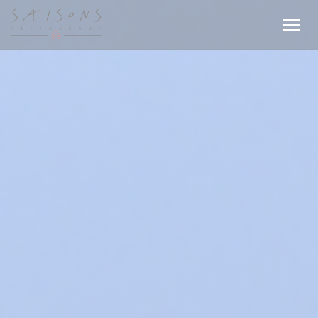
Πίνακας διαχείρισης "Μπισκότων" (Cookies)