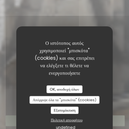
Ο ιστότοπος αυτός
χρησιμοποιεί "μπισκότα"
(cookies) και σας επιτρέπει
να ελέγξετε τι θέλετε να
ενεργοποιήσετε
RESTAURANT SAISONS
OK, αποδοχή όλων
Απόρριψε όλα τα "μπισκότα" (cookies)
Εξατομίκευση
Πολιτική απορρήτου
ΚΆΝΤΕ ΚΡΆΤΗΣΗ ΤΡΑΠΕΖΙΟΎ
undefined