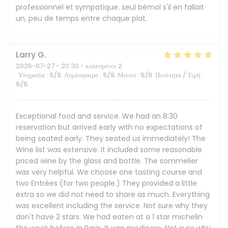
professionnel et sympatique. seul bémol s'il en fallait
un, peu de temps entre chaque plat.
Larry
G
2026-07-27
- 20:30 - καλεσμένοι 2
Υπηρεσία
:
5
/5
Ατμόσφαιρα
:
5
/5
Μενού
:
5
/5
Ποιότητα / Τιμή
:
5
/5
Exceptional food and service. We had an 8:30
reservation but arrived early with no expectations of
being seated early. They seated us immediately! The
Wine list was extensive. It included some reasonable
priced wine by the glass and bottle. The sommelier
was very helpful. We choose one tasting course and
two Entrées (for two people.) They provided a little
extra so we did not need to share as much. Everything
was excellent including the service. Not sure why they
don't have 2 stars. We had eaten at a 1 star michelin