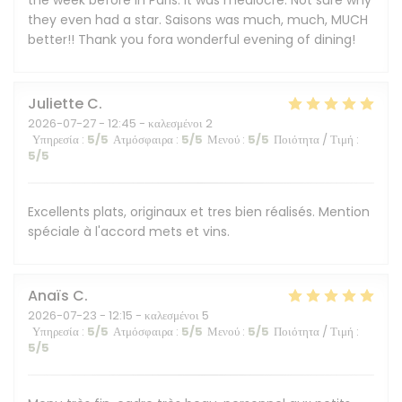
the week before in Paris. It was mediocre. Not sure why
they even had a star. Saisons was much, much, MUCH
better!! Thank you fora wonderful evening of dining!
Juliette
C
2026-07-27
- 12:45 - καλεσμένοι 2
Υπηρεσία
:
5
/5
Ατμόσφαιρα
:
5
/5
Μενού
:
5
/5
Ποιότητα / Τιμή
:
5
/5
Excellents plats, originaux et tres bien réalisés. Mention
spéciale à l'accord mets et vins.
Anaïs
C
2026-07-23
- 12:15 - καλεσμένοι 5
Υπηρεσία
:
5
/5
Ατμόσφαιρα
:
5
/5
Μενού
:
5
/5
Ποιότητα / Τιμή
:
5
/5