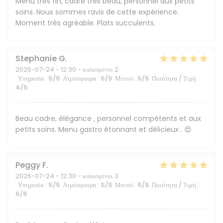
Menu très fin, cadre très beau, personnel aux petits
soins. Nous sommes ravis de cette expérience.
Moment très agréable. Plats succulents.
Stephanie
G
2026-07-24
- 12:30 - καλεσμένοι 2
Υπηρεσία
:
5
/5
Ατμόσφαιρα
:
5
/5
Μενού
:
5
/5
Ποιότητα / Τιμή
:
4
/5
Beau cadre, élégance , personnel compétents et aux
petits soins. Menu gastro étonnant et délicieux . 😍
Peggy
F
2026-07-24
- 12:30 - καλεσμένοι 3
Υπηρεσία
:
5
/5
Ατμόσφαιρα
:
5
/5
Μενού
:
5
/5
Ποιότητα / Τιμή
:
5
/5