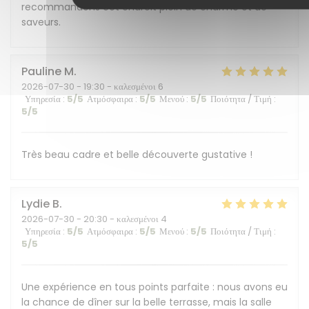
recommandons cet endroit plein de charme et de
saveurs.
Pauline
M
2026-07-30
- 19:30 - καλεσμένοι 6
Υπηρεσία
:
5
/5
Ατμόσφαιρα
:
5
/5
Μενού
:
5
/5
Ποιότητα / Τιμή
:
5
/5
Très beau cadre et belle découverte gustative !
Lydie
B
2026-07-30
- 20:30 - καλεσμένοι 4
Υπηρεσία
:
5
/5
Ατμόσφαιρα
:
5
/5
Μενού
:
5
/5
Ποιότητα / Τιμή
:
5
/5
Une expérience en tous points parfaite : nous avons eu
la chance de dîner sur la belle terrasse, mais la salle