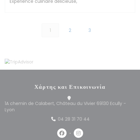
Expérience culinaire délicieuse,
1
2
3
Χάρτης και Επικοινωνία
1A chemin de Calabert, Château du Vivier 69130 Ecully -
((ανοίγει σε νέο παράθυρο))
Lyon
04 28 31 70 44
Facebook ((ανοίγει σε νέο παράθυρ
Instagram ((ανοίγει σε νέο