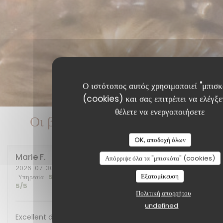
Ο ιστότοπος αυτός χρησιμοποιεί "μπισκ
(cookies) και σας επιτρέπει να ελέγξετ
θέλετε να ενεργοποιήσετε
Οι βαθμολογίες πελατών μας
OK, αποδοχή όλων
Marie
F
Απόρριψε όλα τα "μπισκότα" (cookies)
2026-07-30
- 20:00 - καλεσμένοι 2
Εξατομίκευση
Υπηρεσία
:
5
/5
Ατμόσφαιρα
:
5
/5
Μενού
:
5
/5
Ποιότητα / Τιμή
:
5
/5
Πολιτική απορρήτου
undefined
Excellent diner et excellente soirée, nous