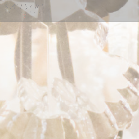
Πίνακας διαχείρισης "Μπισκότων" (Cookies)