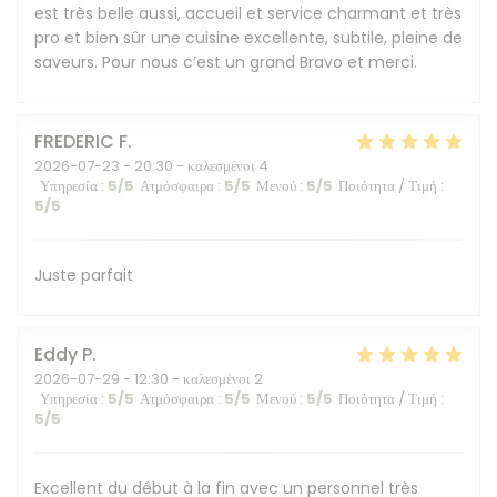
est très belle aussi, accueil et service charmant et très
pro et bien sûr une cuisine excellente, subtile, pleine de
saveurs. Pour nous c’est un grand Bravo et merci.
FREDERIC
F
2026-07-23
- 20:30 - καλεσμένοι 4
Υπηρεσία
:
5
/5
Ατμόσφαιρα
:
5
/5
Μενού
:
5
/5
Ποιότητα / Τιμή
:
5
/5
Juste parfait
Eddy
P
2026-07-29
- 12:30 - καλεσμένοι 2
Υπηρεσία
:
5
/5
Ατμόσφαιρα
:
5
/5
Μενού
:
5
/5
Ποιότητα / Τιμή
:
5
/5
Excellent du début à la fin avec un personnel très