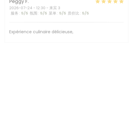
Peggy
F
2026-07-24
- 12:30 - 来宾 3
服务
:
5
/5
氛围
:
5
/5
菜单
:
5
/5
质价比
:
5
/5
Expérience culinaire délicieuse,
1
2
3
地图和联系方式
1A chemin de Calabert, Château du Vivier 69130 Ecully -