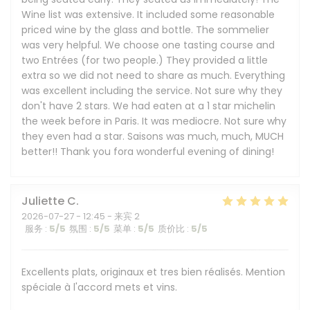
Wine list was extensive. It included some reasonable
priced wine by the glass and bottle. The sommelier
was very helpful. We choose one tasting course and
two Entrées (for two people.) They provided a little
extra so we did not need to share as much. Everything
was excellent including the service. Not sure why they
don't have 2 stars. We had eaten at a 1 star michelin
the week before in Paris. It was mediocre. Not sure why
they even had a star. Saisons was much, much, MUCH
better!! Thank you fora wonderful evening of dining!
Juliette
C
2026-07-27
- 12:45 - 来宾 2
服务
:
5
/5
氛围
:
5
/5
菜单
:
5
/5
质价比
:
5
/5
Excellents plats, originaux et tres bien réalisés. Mention
spéciale à l'accord mets et vins.