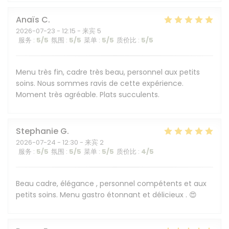
Anaïs
C
2026-07-23
- 12:15 - 来宾 5
服务
:
5
/5
氛围
:
5
/5
菜单
:
5
/5
质价比
:
5
/5
Menu très fin, cadre très beau, personnel aux petits
soins. Nous sommes ravis de cette expérience.
Moment très agréable. Plats succulents.
Stephanie
G
2026-07-24
- 12:30 - 来宾 2
服务
:
5
/5
氛围
:
5
/5
菜单
:
5
/5
质价比
:
4
/5
Beau cadre, élégance , personnel compétents et aux
petits soins. Menu gastro étonnant et délicieux . 😍