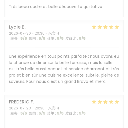
Très beau cadre et belle découverte gustative !
Lydie
B
2026-07-30
- 20:30 - 来宾 4
服务
:
5
/5
氛围
:
5
/5
菜单
:
5
/5
质价比
:
5
/5
Une expérience en tous points parfaite : nous avons eu
la chance de dîner sur la belle terrasse, mais la salle
est très belle aussi, accueil et service charmant et très
pro et bien sûr une cuisine excellente, subtile, pleine de
saveurs. Pour nous c’est un grand Bravo et merci.
FREDERIC
F
2026-07-23
- 20:30 - 来宾 4
服务
:
5
/5
氛围
:
5
/5
菜单
:
5
/5
质价比
:
5
/5