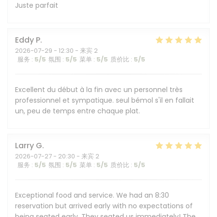
Juste parfait
Eddy
P
2026-07-29
- 12:30 - 来宾 2
服务
:
5
/5
氛围
:
5
/5
菜单
:
5
/5
质价比
:
5
/5
Excellent du début à la fin avec un personnel très
professionnel et sympatique. seul bémol s'il en fallait
un, peu de temps entre chaque plat.
Larry
G
2026-07-27
- 20:30 - 来宾 2
服务
:
5
/5
氛围
:
5
/5
菜单
:
5
/5
质价比
:
5
/5
Exceptional food and service. We had an 8:30
reservation but arrived early with no expectations of
being seated early. They seated us immediately! The