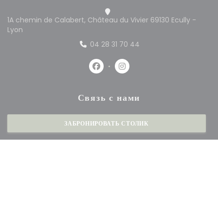
1A chemin de Calabert, Château du Vivier 69130 Ecully -
((открывается в новом окне))
Lyon
04 28 31 70 44
Facebook ((открывается в новом 
Instagram ((открывается в
Связь с нами
ЗАБРОНИРОВАТЬ СТОЛИК
Будьте в курсе новостей
*
Подпишитесь на нашу рассылку, чтобы получать от нас по электронной почте