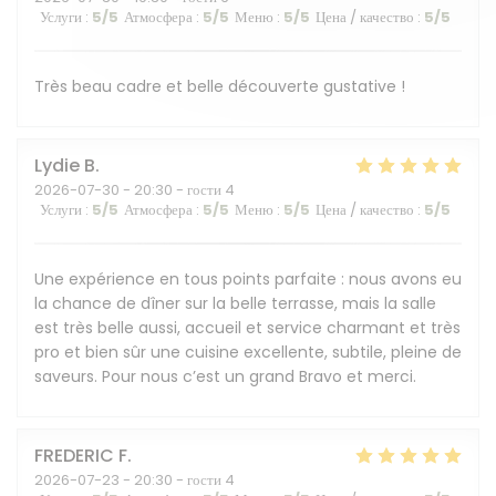
Услуги
:
5
/5
Атмосфера
:
5
/5
Меню
:
5
/5
Цена / качество
:
5
/5
Très beau cadre et belle découverte gustative !
Lydie
B
2026-07-30
- 20:30 - гости 4
Услуги
:
5
/5
Атмосфера
:
5
/5
Меню
:
5
/5
Цена / качество
:
5
/5
Une expérience en tous points parfaite : nous avons eu
la chance de dîner sur la belle terrasse, mais la salle
est très belle aussi, accueil et service charmant et très
pro et bien sûr une cuisine excellente, subtile, pleine de
saveurs. Pour nous c’est un grand Bravo et merci.
FREDERIC
F
2026-07-23
- 20:30 - гости 4