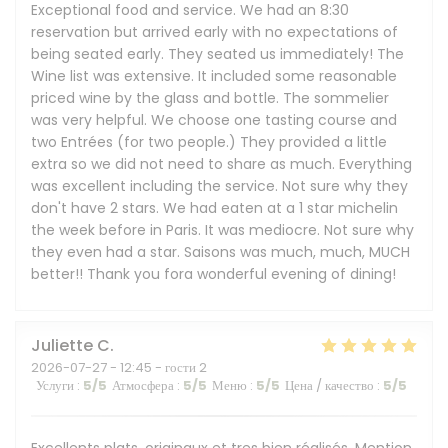
Exceptional food and service. We had an 8:30
reservation but arrived early with no expectations of
being seated early. They seated us immediately! The
Wine list was extensive. It included some reasonable
priced wine by the glass and bottle. The sommelier
was very helpful. We choose one tasting course and
two Entrées (for two people.) They provided a little
extra so we did not need to share as much. Everything
was excellent including the service. Not sure why they
don't have 2 stars. We had eaten at a 1 star michelin
the week before in Paris. It was mediocre. Not sure why
they even had a star. Saisons was much, much, MUCH
better!! Thank you fora wonderful evening of dining!
Juliette
C
2026-07-27
- 12:45 - гости 2
Услуги
:
5
/5
Атмосфера
:
5
/5
Меню
:
5
/5
Цена / качество
:
5
/5