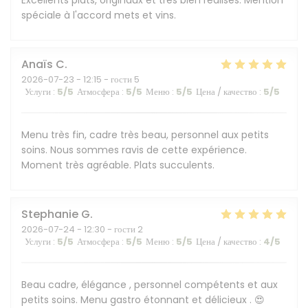
Excellents plats, originaux et tres bien réalisés. Mention
spéciale à l'accord mets et vins.
Anaïs
C
2026-07-23
- 12:15 - гости 5
Услуги
:
5
/5
Атмосфера
:
5
/5
Меню
:
5
/5
Цена / качество
:
5
/5
Menu très fin, cadre très beau, personnel aux petits
soins. Nous sommes ravis de cette expérience.
Moment très agréable. Plats succulents.
Stephanie
G
2026-07-24
- 12:30 - гости 2
Услуги
:
5
/5
Атмосфера
:
5
/5
Меню
:
5
/5
Цена / качество
:
4
/5
Beau cadre, élégance , personnel compétents et aux
petits soins. Menu gastro étonnant et délicieux . 😍