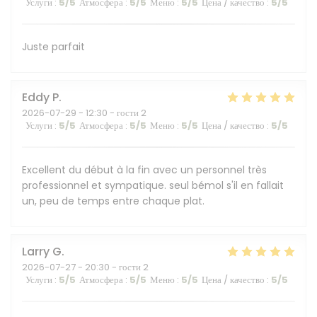
Услуги
:
5
/5
Атмосфера
:
5
/5
Меню
:
5
/5
Цена / качество
:
5
/5
Juste parfait
Eddy
P
2026-07-29
- 12:30 - гости 2
Услуги
:
5
/5
Атмосфера
:
5
/5
Меню
:
5
/5
Цена / качество
:
5
/5
Excellent du début à la fin avec un personnel très
professionnel et sympatique. seul bémol s'il en fallait
un, peu de temps entre chaque plat.
Larry
G
2026-07-27
- 20:30 - гости 2
Услуги
:
5
/5
Атмосфера
:
5
/5
Меню
:
5
/5
Цена / качество
:
5
/5