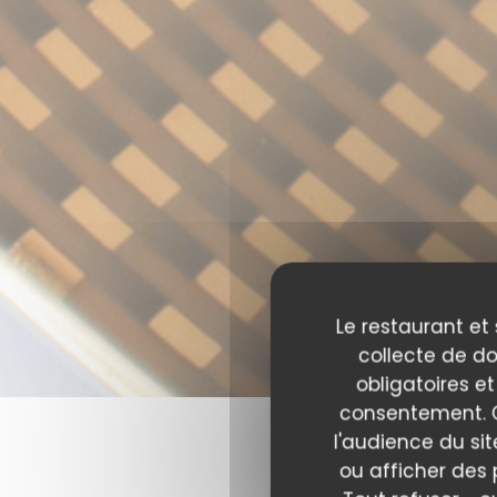
Le restaurant et 
collecte de do
obligatoires et
consentement. C
l'audience du sit
ou afficher des 