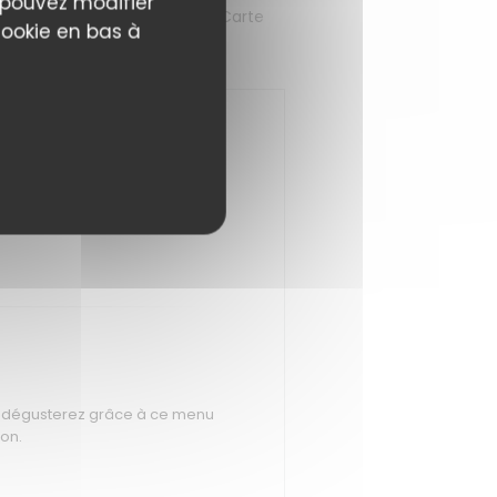
s pouvez modifier
Canard à la presse
À la Carte
Côté Cave
cookie en bas à
us dégusterez grâce à ce menu
ion.