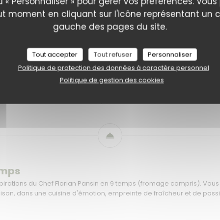
u « Personnaliser » pour gérer vos préférences. Vou
 du Vivier"
Menu "Château de la Roseraie"
Menu "Eclosion"
ut moment en cliquant sur l'icône représentant un 
gauche des pages du site.
Tout accepter
Tout refuser
Personnaliser
Politique de protection des données à caractère personnel
Menu "Saisons"
Politique de gestion des cookies
150,00 EUR
emps
nspirations du Chef Florian Pansin en 9 temps (fromage compris). Vo
aison, dans une cuisine d'émotion, empreinte de fraîcheur et de pass