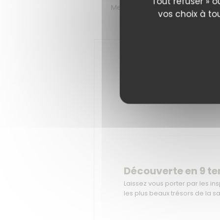
Tout refuser » o
Menu "Saisons"
Menu "Château
vos choix à to
Découverte en 9 t
Laissez vous porter par les i
les plus beaux trésors de la s