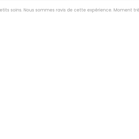
petits soins. Nous sommes ravis de cette expérience. Moment tr
Servicio
:
5
/5
Ambiente
:
5
/5
Menú
:
5
/5
Calidad / Precio
:
 aux petits soins. Menu gastro étonnant et délicieux . 😍
Servicio
:
5
/5
Ambiente
:
5
/5
Menú
:
5
/5
Calidad / Precio
: