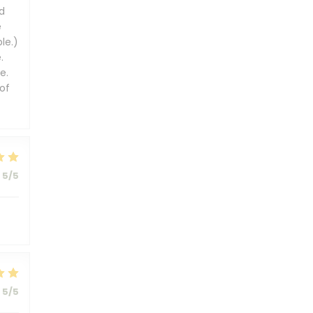
d
e
le.)
.
e.
of
5
/5
5
/5