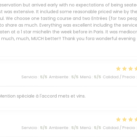
eservation but arrived early with no expectations of being seate
st was extensive. It included some reasonable priced wine by th
ful. We choose one tasting course and two Entrées (for two peop
 to share as much. Everything was excellent including the service
ten at a 1 star michelin the week before in Paris. It was mediocr
s much, much, MUCH better!! Thank you fora wonderful evening 
Servicio
:
5
/5
Ambiente
:
5
/5
Menú
:
5
/5
Calidad / Precio
:
. Mention spéciale à l'accord mets et vins.
Servicio
:
5
/5
Ambiente
:
5
/5
Menú
:
5
/5
Calidad / Precio
: