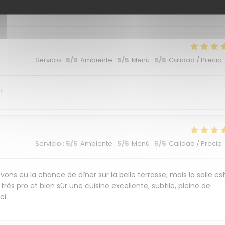
commandons cet endroit plein de charme et de saveurs.
Servicio
:
5
/5
Ambiente
:
5
/5
Menú
:
5
/5
Calidad / Precio
:
!
Servicio
:
5
/5
Ambiente
:
5
/5
Menú
:
5
/5
Calidad / Precio
:
ons eu la chance de dîner sur la belle terrasse, mais la salle es
très pro et bien sûr une cuisine excellente, subtile, pleine de
ci.