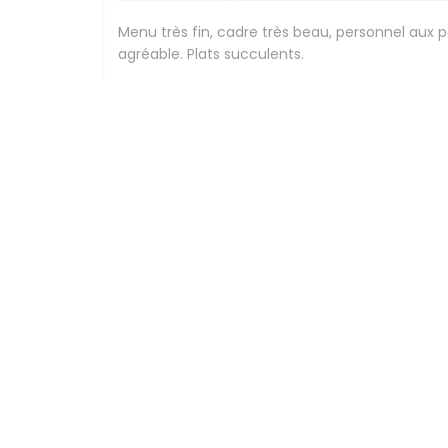
Menu très fin, cadre très beau, personnel aux 
agréable. Plats succulents.
Stephanie
G
2026-07-24
- 12:30 - Invitados 2
Beau cadre, élégance , personnel compétents et
Peggy
F
2026-07-24
- 12:30 - Invitados 3
Expérience culinaire délicieuse,