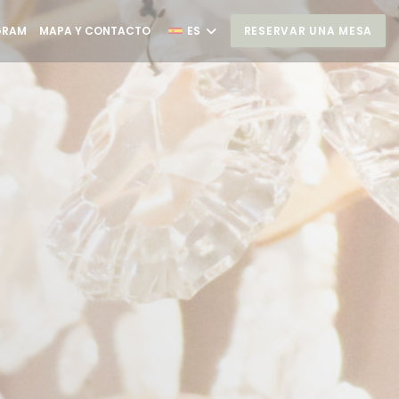
N UNA NUEVA VENTANA))
((ABRE EN UNA NUEVA VENTANA))
GRAM
MAPA Y CONTACTO
ES
RESERVAR UNA MESA