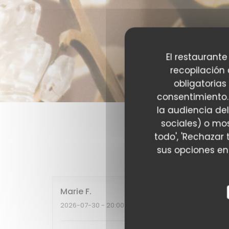
El restaurante
recopilación
obligatorias
consentimiento.
la audiencia del
sociales) o mos
todo', 'Rechazar 
Las opinion
sus opciones en
Marie
F
2026-07-30
- 20:00 - Invitados 2