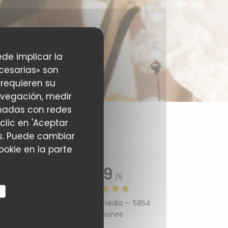
ede implicar la
cesarias» son
 requieren su
avegación, medir
ionadas con redes
clic en 'Aceptar
ias. Puede cambiar
okie en la parte
4.9
/5
r
Valoración media —
5854
5
/5
Opiniones