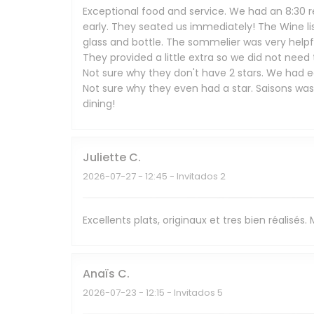
Exceptional food and service. We had an 8:30 r
early. They seated us immediately! The Wine li
glass and bottle. The sommelier was very help
They provided a little extra so we did not need
Not sure why they don't have 2 stars. We had ea
Not sure why they even had a star. Saisons wa
dining!
Juliette
C
2026-07-27
- 12:45 - Invitados 2
Excellents plats, originaux et tres bien réalisés
Anaïs
C
2026-07-23
- 12:15 - Invitados 5