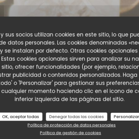
 y sus socios utilizan cookies en este sitio, lo que pu
 de datos personales. Las cookies denominadas «ne
 y se instalan por defecto. Otras cookies opcionales
 Estas cookies opcionales sirven para analizar su n
 sitio, ofrecer funcionalidades (por ejemplo, relac
trar publicidad o contenidos personalizados. Haga 
todo' o 'Personalizar' para gestionar sus preferenc
es de nuestros clientes
 cualquier momento haciendo clic en el icono de co
inferior izquierda de las páginas del sitio.
OK, aceptar todas
Denegar todas las cookies
Personaliza
Servicio
:
5
/5
Ambiente
:
5
/5
Menú
:
5
/5
Calidad / Precio
:
Política de protección de datos personales
Política de gestión de cookies