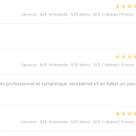
Servicio
:
5
/5
Ambiente
:
5
/5
Menú
:
5
/5
Calidad / Precio
:
Servicio
:
5
/5
Ambiente
:
5
/5
Menú
:
5
/5
Calidad / Precio
:
ès professionnel et sympatique. seul bémol s'il en fallait un, peu
Servicio
:
5
/5
Ambiente
:
5
/5
Menú
:
5
/5
Calidad / Precio
: