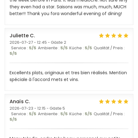
the week before in Paris. It was mediocre. Not sure why
they even had a star. Saisons was much, much, MUCH
better!! Thank you fora wonderful evening of dining!
Juliette
C
2026-07-27
- 12:45 - Gäste 2
Service
:
5
/5
Ambiente
:
5
/5
Küche
:
5
/5
Qualität / Preis
:
5
/5
Excellents plats, originaux et tres bien réalisés. Mention
spéciale à l'accord mets et vins.
Anaïs
C
2026-07-23
- 12:15 - Gäste 5
Service
:
5
/5
Ambiente
:
5
/5
Küche
:
5
/5
Qualität / Preis
:
5
/5