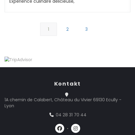
Expérience culinaire délicieuse,
1
2
3
Kontakt
1A chemin de Calabert, Château du Vivier 69130 Ecully -
((öffnet ein neues Fenster))
Lyon
04 28 31 70 44
Facebook ((öffnet ein neues Fe
Instagram ((öffnet ein n