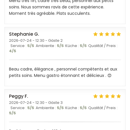
Menu très fin, cadre très beau, personnel aux petits
soins. Nous sommes ravis de cette expérience.
Moment très agréable. Plats succulents.
Stephanie
G
2026-07-24
- 12:30 - Gäste 2
Service
:
5
/5
Ambiente
:
5
/5
Küche
:
5
/5
Qualität / Preis
:
4
/5
Beau cadre, élégance , personnel compétents et aux
petits soins. Menu gastro étonnant et délicieux . 😍
Peggy
F
2026-07-24
- 12:30 - Gäste 3
Service
:
5
/5
Ambiente
:
5
/5
Küche
:
5
/5
Qualität / Preis
:
5
/5