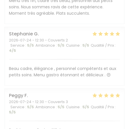
Menu très fin, cadre très beau, personnel aux petits
soins. Nous sommes ravis de cette expérience.
Moment très agréable. Plats succulents.
Stephanie
G
2026-07-24
- 12:30 - Couverts 2
Service
:
5
/5
Ambiance
:
5
/5
Cuisine
:
5
/5
Qualité / Prix
:
4
/5
Beau cadre, élégance , personnel compétents et aux
petits soins. Menu gastro étonnant et délicieux . 😍
Peggy
F
2026-07-24
- 12:30 - Couverts 3
Service
:
5
/5
Ambiance
:
5
/5
Cuisine
:
5
/5
Qualité / Prix
:
5
/5