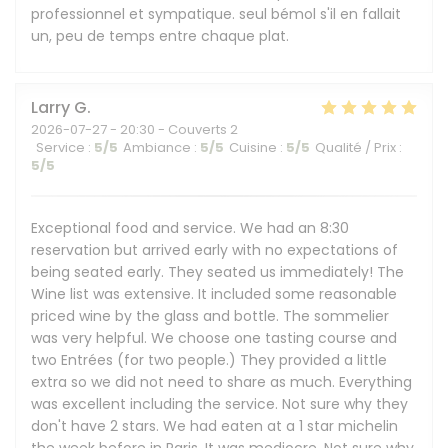
professionnel et sympatique. seul bémol s'il en fallait
un, peu de temps entre chaque plat.
Larry
G
2026-07-27
- 20:30 - Couverts 2
Service
:
5
/5
Ambiance
:
5
/5
Cuisine
:
5
/5
Qualité / Prix
:
5
/5
Exceptional food and service. We had an 8:30
reservation but arrived early with no expectations of
being seated early. They seated us immediately! The
Wine list was extensive. It included some reasonable
priced wine by the glass and bottle. The sommelier
was very helpful. We choose one tasting course and
two Entrées (for two people.) They provided a little
extra so we did not need to share as much. Everything
was excellent including the service. Not sure why they
don't have 2 stars. We had eaten at a 1 star michelin