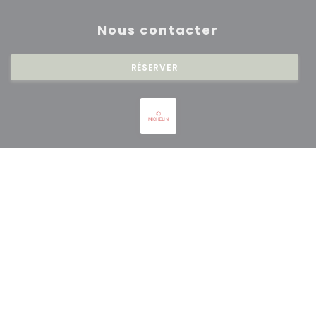
Nous contacter
RÉSERVER
Newsletter
*
Inscrivez-vous à notre lettre d'information pour recevoir des
communications personnalisées et des offres marketing par courriel.
S'ABONNER
© 2026 RESTAURANT SAISONS — CRÉATION DE SITE INTERNET
((OUVRE UNE NOUVE
RESTAURANT AVEC
ZENCHEF