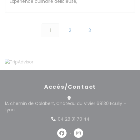
Expérience culinaire délicieuse,
1
2
3
Accès/Contact
1A chemin de Calabert, Château du Vivier 69130 Ecully -
((ouvre une nouvelle fenêtre))
Lyon
04 28 31 70 44
Facebook ((ouvre une nouvelle 
Instagram ((ouvre une no