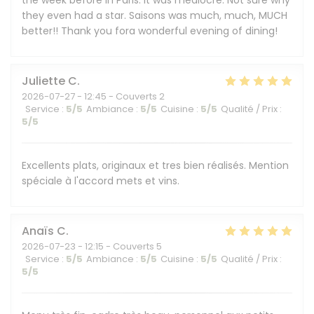
the week before in Paris. It was mediocre. Not sure why
they even had a star. Saisons was much, much, MUCH
better!! Thank you fora wonderful evening of dining!
Juliette
C
2026-07-27
- 12:45 - Couverts 2
Service
:
5
/5
Ambiance
:
5
/5
Cuisine
:
5
/5
Qualité / Prix
:
5
/5
Excellents plats, originaux et tres bien réalisés. Mention
spéciale à l'accord mets et vins.
Anaïs
C
2026-07-23
- 12:15 - Couverts 5
Service
:
5
/5
Ambiance
:
5
/5
Cuisine
:
5
/5
Qualité / Prix
:
5
/5