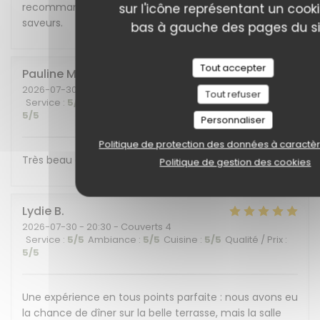
recommandons cet endroit plein de charme et de
sur l'icône représentant un cook
saveurs.
bas à gauche des pages du si
Tout accepter
Pauline
M
2026-07-30
- 19:30 - Couverts 6
Tout refuser
Service
:
5
/5
Ambiance
:
5
/5
Cuisine
:
5
/5
Qualité / Prix
:
5
/5
Personnaliser
Politique de protection des données à caractè
Très beau cadre et belle découverte gustative !
Politique de gestion des cookies
Lydie
B
2026-07-30
- 20:30 - Couverts 4
Service
:
5
/5
Ambiance
:
5
/5
Cuisine
:
5
/5
Qualité / Prix
:
5
/5
Une expérience en tous points parfaite : nous avons eu
la chance de dîner sur la belle terrasse, mais la salle