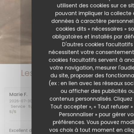
utilisent des cookies sur ce sit
pouvant impliquer la collecte
données à caractère personnel.
cookies dits « nécessaires » s
obligatoires et installés par déf
D'autres cookies facultatifs
nécessitent votre consentement
cookies facultatifs servent à ana
votre navigation, mesurer l'aud
Les avis de nos clients
du site, proposer des fonctionna
(ex : en lien avec les réseaux soc
ou afficher des publicités o
Marie
F
contenus personnalisés. Cliquez 
2026-07-30
- 20:00 - Couverts 2
Tout accepter », « Tout refuser »
Service
:
5
/5
Ambiance
:
5
/5
Cuisine
:
5
/5
Qualité / Prix
:
5
/5
Personnaliser » pour gérer vo
préférences. Vous pouvez modi
vos choix à tout moment en cli
Excellent diner et excellente soirée, nous