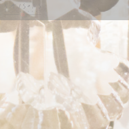
Πίνακας διαχείρισης "Μπισκότων" (Cookies)