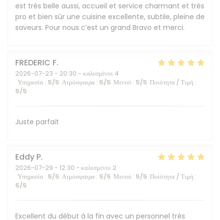
est très belle aussi, accueil et service charmant et très
pro et bien sûr une cuisine excellente, subtile, pleine de
saveurs. Pour nous c’est un grand Bravo et merci.
FREDERIC
F
2026-07-23
- 20:30 - καλεσμένοι 4
Υπηρεσία
:
5
/5
Ατμόσφαιρα
:
5
/5
Μενού
:
5
/5
Ποιότητα / Τιμή
:
5
/5
Juste parfait
Eddy
P
2026-07-29
- 12:30 - καλεσμένοι 2
Υπηρεσία
:
5
/5
Ατμόσφαιρα
:
5
/5
Μενού
:
5
/5
Ποιότητα / Τιμή
:
5
/5
Excellent du début à la fin avec un personnel très