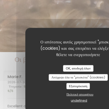
Ο ιστότοπος αυτός χρησιμοποιεί "μπισκ
(cookies) και σας επιτρέπει να ελέγξετ
θέλετε να ενεργοποιήσετε
Οι βαθμολογίες πελατών μας
OK, αποδοχή όλων
Marie
F
Απόρριψε όλα τα "μπισκότα" (cookies)
2026-07-30
- 20:00 - καλεσμένοι 2
Εξατομίκευση
Υπηρεσία
:
5
/5
Ατμόσφαιρα
:
5
/5
Μενού
:
5
/5
Ποιότητα / Τιμή
:
5
/5
Πολιτική απορρήτου
undefined
Excellent diner et excellente soirée, nous