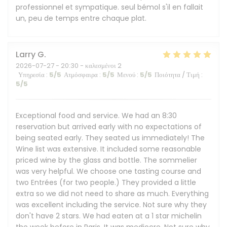
professionnel et sympatique. seul bémol s'il en fallait
un, peu de temps entre chaque plat.
Larry
G
2026-07-27
- 20:30 - καλεσμένοι 2
Υπηρεσία
:
5
/5
Ατμόσφαιρα
:
5
/5
Μενού
:
5
/5
Ποιότητα / Τιμή
:
5
/5
Exceptional food and service. We had an 8:30
reservation but arrived early with no expectations of
being seated early. They seated us immediately! The
Wine list was extensive. It included some reasonable
priced wine by the glass and bottle. The sommelier
was very helpful. We choose one tasting course and
two Entrées (for two people.) They provided a little
extra so we did not need to share as much. Everything
was excellent including the service. Not sure why they
don't have 2 stars. We had eaten at a 1 star michelin