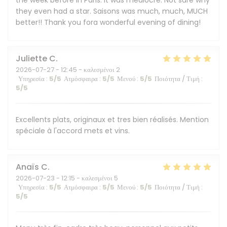
the week before in Paris. It was mediocre. Not sure why
they even had a star. Saisons was much, much, MUCH
better!! Thank you fora wonderful evening of dining!
Juliette
C
2026-07-27
- 12:45 - καλεσμένοι 2
Υπηρεσία
:
5
/5
Ατμόσφαιρα
:
5
/5
Μενού
:
5
/5
Ποιότητα / Τιμή
:
5
/5
Excellents plats, originaux et tres bien réalisés. Mention
spéciale à l'accord mets et vins.
Anaïs
C
2026-07-23
- 12:15 - καλεσμένοι 5
Υπηρεσία
:
5
/5
Ατμόσφαιρα
:
5
/5
Μενού
:
5
/5
Ποιότητα / Τιμή
:
5
/5