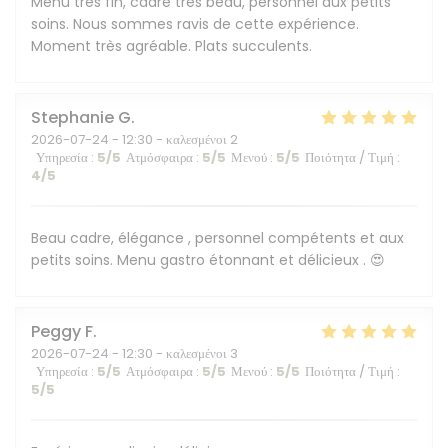
Menu très fin, cadre très beau, personnel aux petits
soins. Nous sommes ravis de cette expérience.
Moment très agréable. Plats succulents.
Stephanie
G
2026-07-24
- 12:30 - καλεσμένοι 2
Υπηρεσία
:
5
/5
Ατμόσφαιρα
:
5
/5
Μενού
:
5
/5
Ποιότητα / Τιμή
:
4
/5
Beau cadre, élégance , personnel compétents et aux
petits soins. Menu gastro étonnant et délicieux . 😍
Peggy
F
2026-07-24
- 12:30 - καλεσμένοι 3
Υπηρεσία
:
5
/5
Ατμόσφαιρα
:
5
/5
Μενού
:
5
/5
Ποιότητα / Τιμή
:
5
/5