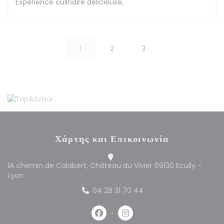
Expérience culinaire délicieuse,
1
2
3
Χάρτης και Επικοινωνία
1A chemin de Calabert, Château du Vivier 69130 Ecully -
((ανοίγει σε νέο παράθυρο))
Lyon
04 28 31 70 44
Facebook ((ανοίγει σε νέο παράθυρ
Instagram ((ανοίγει σε νέο