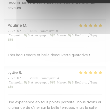
recommandons cet endroit plein de charme et de
saveurs.
Pauline
M
2026-07-30
- 19:30 - καλεσμένοι 6
Υπηρεσία
:
5
/5
Ατμόσφαιρα
:
5
/5
Μενού
:
5
/5
Ποιότητα / Τιμή
:
5
/5
Très beau cadre et belle découverte gustative !
Lydie
B
2026-07-30
- 20:30 - καλεσμένοι 4
Υπηρεσία
:
5
/5
Ατμόσφαιρα
:
5
/5
Μενού
:
5
/5
Ποιότητα / Τιμή
:
5
/5
Une expérience en tous points parfaite : nous avons eu
la chance de dîner sur la belle terrasse, mais la salle