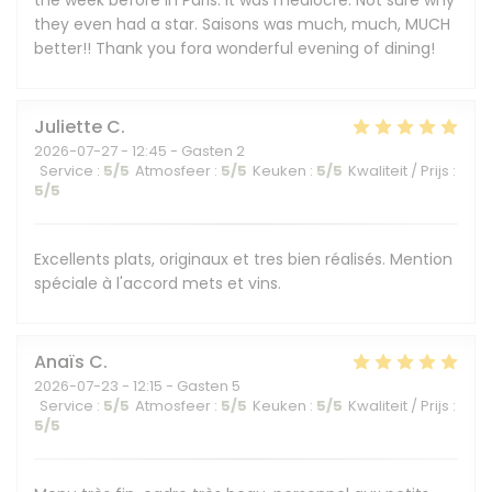
the week before in Paris. It was mediocre. Not sure why
they even had a star. Saisons was much, much, MUCH
better!! Thank you fora wonderful evening of dining!
Juliette
C
2026-07-27
- 12:45 - Gasten 2
Service
:
5
/5
Atmosfeer
:
5
/5
Keuken
:
5
/5
Kwaliteit / Prijs
:
5
/5
Excellents plats, originaux et tres bien réalisés. Mention
spéciale à l'accord mets et vins.
Anaïs
C
2026-07-23
- 12:15 - Gasten 5
Service
:
5
/5
Atmosfeer
:
5
/5
Keuken
:
5
/5
Kwaliteit / Prijs
:
5
/5