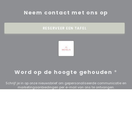
Neem contact met ons op
RESERVEER EEN TAFEL
Word op de hoogte gehouden
*
Schrijf je in op onze nieuwsbrief om gepersonaliseerde communicatie en
marketingaanbiedingen per e-mail van ons te ontvangen.
ABONNEREN
© 2026 RESTAURANT SAISONS — RESTAURANT WEBSITE
((OPENT IN EEN NIE
GECREËERD DOOR
ZENCHEF