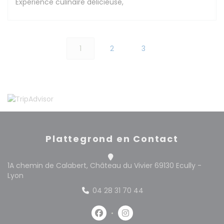
Expérience culinaire délicieuse,
1
2
3
Plattegrond en Contact
1A chemin de Calabert, Château du Vivier 69130 Ecully -
((opent in een nieuw venster))
Lyon
04 28 31 70 44
Facebook ((opent in een nieuw 
Instagram ((opent in een