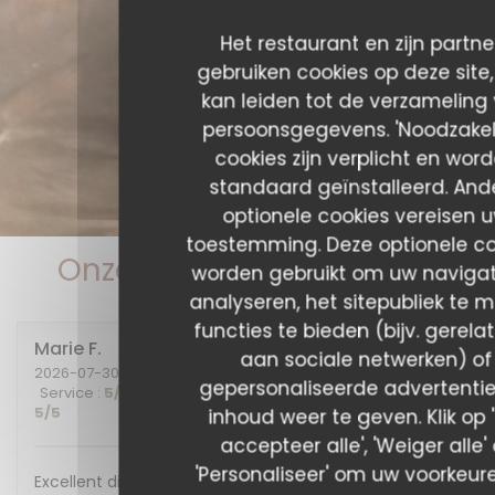
Het restaurant en zijn partne
gebruiken cookies op deze site
kan leiden tot de verzameling
persoonsgegevens. 'Noodzakeli
cookies zijn verplicht en wor
standaard geïnstalleerd. And
optionele cookies vereisen 
toestemming. Deze optionele co
Onze gastbeoordelingen
worden gebruikt om uw navigat
analyseren, het sitepubliek te m
functies te bieden (bijv. gerela
Marie
F
aan sociale netwerken) of
2026-07-30
- 20:00 - Gasten 2
gepersonaliseerde advertentie
Service
:
5
/5
Atmosfeer
:
5
/5
Keuken
:
5
/5
Kwaliteit / Prijs
:
5
/5
inhoud weer te geven. Klik op 
accepteer alle', 'Weiger alle' 
'Personaliseer' om uw voorkeur
Excellent diner et excellente soirée, nous