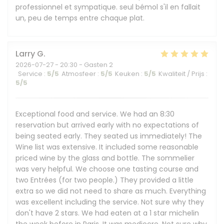
professionnel et sympatique. seul bémol s'il en fallait
un, peu de temps entre chaque plat.
Larry
G
2026-07-27
- 20:30 - Gasten 2
Service
:
5
/5
Atmosfeer
:
5
/5
Keuken
:
5
/5
Kwaliteit / Prijs
:
5
/5
Exceptional food and service. We had an 8:30
reservation but arrived early with no expectations of
being seated early. They seated us immediately! The
Wine list was extensive. It included some reasonable
priced wine by the glass and bottle. The sommelier
was very helpful. We choose one tasting course and
two Entrées (for two people.) They provided a little
extra so we did not need to share as much. Everything
was excellent including the service. Not sure why they
don't have 2 stars. We had eaten at a 1 star michelin