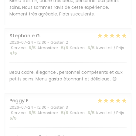
Menu très fin, cadre très beau, personnel aux petits
soins. Nous sommes ravis de cette expérience.
Moment très agréable. Plats succulents.
Stephanie
G
2026-07-24
- 12:30 - Gasten 2
Service
:
5
/5
Atmosfeer
:
5
/5
Keuken
:
5
/5
Kwaliteit / Prijs
:
4
/5
Beau cadre, élégance , personnel compétents et aux
petits soins. Menu gastro étonnant et délicieux . 😍
Peggy
F
2026-07-24
- 12:30 - Gasten 3
Service
:
5
/5
Atmosfeer
:
5
/5
Keuken
:
5
/5
Kwaliteit / Prijs
:
5
/5