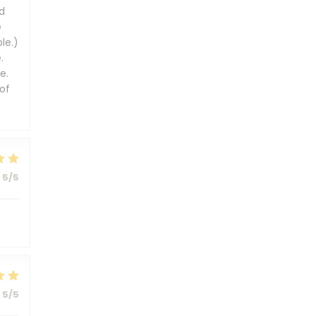
d
e
le.)
.
e.
of
5
/5
5
/5