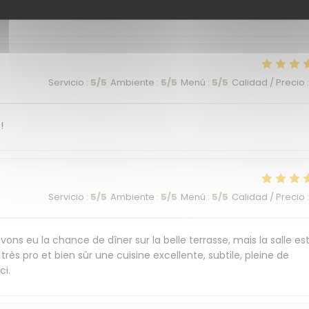
commandons cet endroit plein de charme et de saveurs.
Servicio
:
5
/5
Ambiente
:
5
/5
Menú
:
5
/5
Calidad / Precio
:
!
Servicio
:
5
/5
Ambiente
:
5
/5
Menú
:
5
/5
Calidad / Precio
:
ons eu la chance de dîner sur la belle terrasse, mais la salle es
très pro et bien sûr une cuisine excellente, subtile, pleine de
ci.