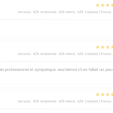
Servicio
:
5
/5
Ambiente
:
5
/5
Menú
:
5
/5
Calidad / Precio
:
Servicio
:
5
/5
Ambiente
:
5
/5
Menú
:
5
/5
Calidad / Precio
:
ès professionnel et sympatique. seul bémol s'il en fallait un, peu
Servicio
:
5
/5
Ambiente
:
5
/5
Menú
:
5
/5
Calidad / Precio
: