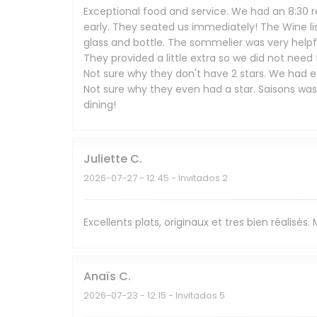
Exceptional food and service. We had an 8:30 r
early. They seated us immediately! The Wine li
glass and bottle. The sommelier was very help
They provided a little extra so we did not need
Not sure why they don't have 2 stars. We had ea
Not sure why they even had a star. Saisons wa
dining!
Juliette
C
2026-07-27
- 12:45 - Invitados 2
Excellents plats, originaux et tres bien réalisés
Anaïs
C
2026-07-23
- 12:15 - Invitados 5