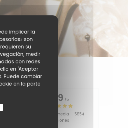
ede implicar la
cesarias» son
 requieren su
avegación, medir
ionadas con redes
clic en 'Aceptar
ias. Puede cambiar
okie en la parte
4.9
/5
r
Valoración media —
5854
5
/5
Opiniones