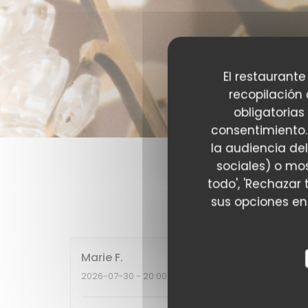
El restaurante
recopilación
obligatorias
consentimiento.
la audiencia del
sociales) o mos
todo', 'Rechazar 
Las opinion
sus opciones en
Marie
F
2026-07-30
- 20:00 - Invitados 2