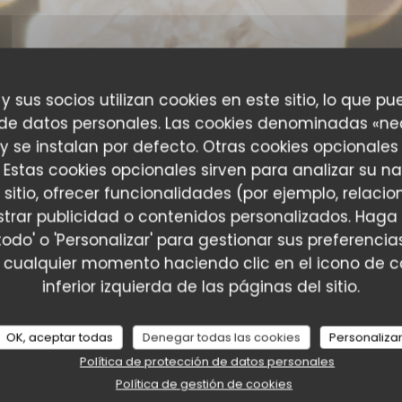
 y sus socios utilizan cookies en este sitio, lo que pu
 de datos personales. Las cookies denominadas «ne
 y se instalan por defecto. Otras cookies opcionales
 Estas cookies opcionales sirven para analizar su n
 sitio, ofrecer funcionalidades (por ejemplo, relac
trar publicidad o contenidos personalizados. Haga 
todo' o 'Personalizar' para gestionar sus preferenc
es de nuestros clientes
 cualquier momento haciendo clic en el icono de co
inferior izquierda de las páginas del sitio.
OK, aceptar todas
Denegar todas las cookies
Personaliza
Servicio
:
5
/5
Ambiente
:
5
/5
Menú
:
5
/5
Calidad / Precio
:
Política de protección de datos personales
Política de gestión de cookies