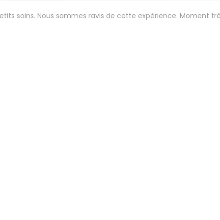
petits soins. Nous sommes ravis de cette expérience. Moment tr
Servicio
:
5
/5
Ambiente
:
5
/5
Menú
:
5
/5
Calidad / Precio
:
 aux petits soins. Menu gastro étonnant et délicieux . 😍
Servicio
:
5
/5
Ambiente
:
5
/5
Menú
:
5
/5
Calidad / Precio
: