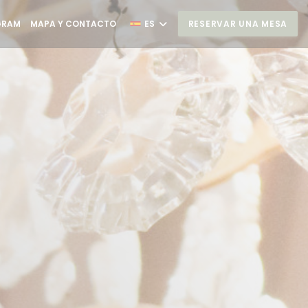
N UNA NUEVA VENTANA))
((ABRE EN UNA NUEVA VENTANA))
GRAM
MAPA Y CONTACTO
ES
RESERVAR UNA MESA