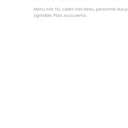
Menu très fin, cadre très beau, personnel aux 
agréable. Plats succulents.
Stephanie
G
2026-07-24
- 12:30 - Invitados 2
Beau cadre, élégance , personnel compétents et
Peggy
F
2026-07-24
- 12:30 - Invitados 3
Expérience culinaire délicieuse,