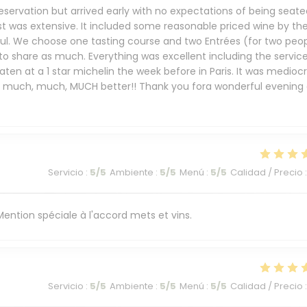
eservation but arrived early with no expectations of being seate
st was extensive. It included some reasonable priced wine by th
ful. We choose one tasting course and two Entrées (for two peop
 to share as much. Everything was excellent including the service
ten at a 1 star michelin the week before in Paris. It was mediocr
s much, much, MUCH better!! Thank you fora wonderful evening 
Servicio
:
5
/5
Ambiente
:
5
/5
Menú
:
5
/5
Calidad / Precio
:
. Mention spéciale à l'accord mets et vins.
Servicio
:
5
/5
Ambiente
:
5
/5
Menú
:
5
/5
Calidad / Precio
: