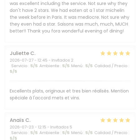
was excellent including the service. Not sure why they
don't have 2 stars. We had eaten at a 1 star michelin
the week before in Paris. It was mediocre. Not sure why
they even had a star. Saisons was much, much, MUCH
better!! Thank you fora wonderful evening of dining!
Juliette
C
2026-07-27
- 12:45 - Invitados 2
Servicio
:
5
/5
Ambiente
:
5
/5
Menú
:
5
/5
Calidad / Precio
:
5
/5
Excellents plats, originaux et tres bien réalisés. Mention
spéciale à l'accord mets et vins.
Anaïs
C
2026-07-23
- 12:15 - Invitados 5
Servicio
:
5
/5
Ambiente
:
5
/5
Menú
:
5
/5
Calidad / Precio
:
5
/5