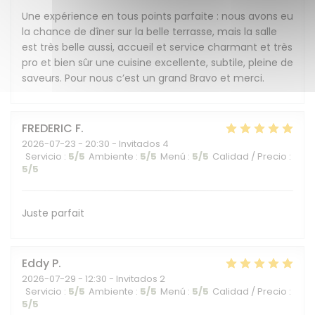
Une expérience en tous points parfaite : nous avons eu
la chance de dîner sur la belle terrasse, mais la salle
est très belle aussi, accueil et service charmant et très
pro et bien sûr une cuisine excellente, subtile, pleine de
saveurs. Pour nous c’est un grand Bravo et merci.
FREDERIC
F
2026-07-23
- 20:30 - Invitados 4
Servicio
:
5
/5
Ambiente
:
5
/5
Menú
:
5
/5
Calidad / Precio
:
5
/5
Juste parfait
Eddy
P
2026-07-29
- 12:30 - Invitados 2
Servicio
:
5
/5
Ambiente
:
5
/5
Menú
:
5
/5
Calidad / Precio
:
5
/5