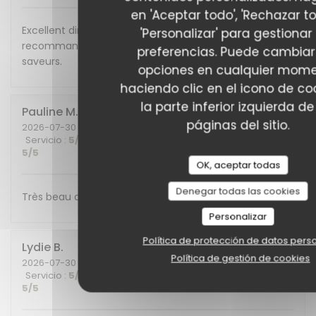
en 'Aceptar todo', 'Rechazar to
Excellent diner et excellente soirée, nous
'Personalizar' para gestionar
recommandons cet endroit plein de charme et de
preferencias. Puede cambiar
saveurs.
opciones en cualquier mom
haciendo clic en el icono de co
la parte inferior izquierda de
Pauline
M
páginas del sitio.
2026-07-30
- 19:30 - Invitados 6
Servicio
:
5
/5
Ambiente
:
5
/5
Menú
:
5
/5
Calidad / Precio
:
5
/5
OK, aceptar todas
Denegar todas las cookies
Très beau cadre et belle découverte gustative !
Personalizar
Política de protección de datos pers
Lydie
B
Política de gestión de cookies
2026-07-30
- 20:30 - Invitados 4
Servicio
:
5
/5
Ambiente
:
5
/5
Menú
:
5
/5
Calidad / Precio
:
5
/5