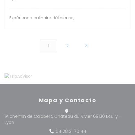
Expérience culinaire délicieuse,
1
2
3
Mapa y Contacto
1A chemin de Calabert, Château du Vivier 69130 Ecully -
((abre en una nueva ventana))
Lyon
04 28 31 70 44