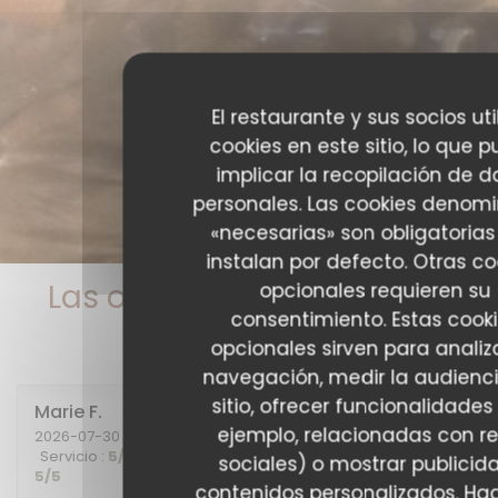
El restaurante y sus socios uti
cookies en este sitio, lo que 
implicar la recopilación de d
personales. Las cookies denom
«necesarias» son obligatorias
instalan por defecto. Otras co
Las opiniones de nuestros
opcionales requieren su
consentimiento. Estas cook
clientes
opcionales sirven para analiz
navegación, medir la audienci
sitio, ofrecer funcionalidades
Marie
F
ejemplo, relacionadas con r
2026-07-30
- 20:00 - Invitados 2
Servicio
:
5
/5
Ambiente
:
5
/5
Menú
:
5
/5
Calidad / Precio
:
sociales) o mostrar publicid
5
/5
contenidos personalizados. Hag