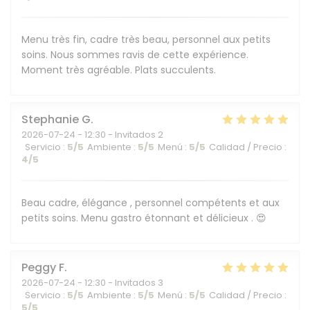
Menu très fin, cadre très beau, personnel aux petits
soins. Nous sommes ravis de cette expérience.
Moment très agréable. Plats succulents.
Stephanie
G
2026-07-24
- 12:30 - Invitados 2
Servicio
:
5
/5
Ambiente
:
5
/5
Menú
:
5
/5
Calidad / Precio
:
4
/5
Beau cadre, élégance , personnel compétents et aux
petits soins. Menu gastro étonnant et délicieux . 😍
Peggy
F
2026-07-24
- 12:30 - Invitados 3
Servicio
:
5
/5
Ambiente
:
5
/5
Menú
:
5
/5
Calidad / Precio
:
5
/5