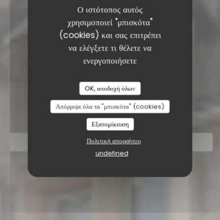
Ο ιστότοπος αυτός
χρησιμοποιεί "μπισκότα"
(cookies) και σας επιτρέπει
να ελέγξετε τι θέλετε να
ενεργοποιήσετε
RESTAURANT SAISONS
OK, αποδοχή όλων
Απόρριψε όλα τα "μπισκότα" (cookies)
Εξατομίκευση
Πολιτική απορρήτου
ΚΆΝΤΕ ΚΡΆΤΗΣΗ ΤΡΑΠΕΖΙΟΎ
undefined