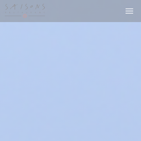
Πίνακας διαχείρισης "Μπισκότων" (Cookies)