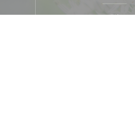
菜肴
法国
经营类型
美食餐厅
服务
私人租用, 阳光露台
支付方式
Paiement Sans联系人, 欧洲卡/万事达卡, Am
卡