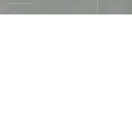
巴士
 S15 arrêt "Ecully le Trouillat"
停车
nade devant le restaurant