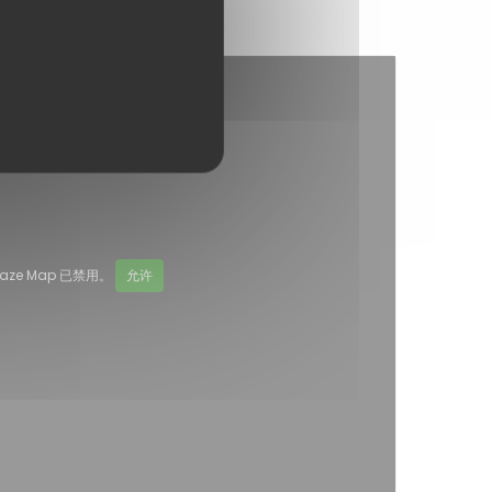
aze Map 已禁用。
允许