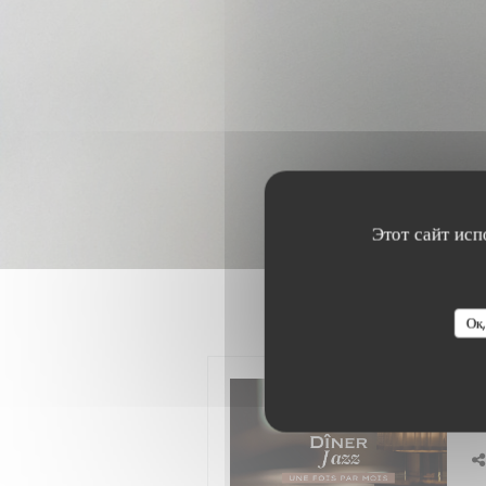
Этот сайт исп
Ок,
С 
S