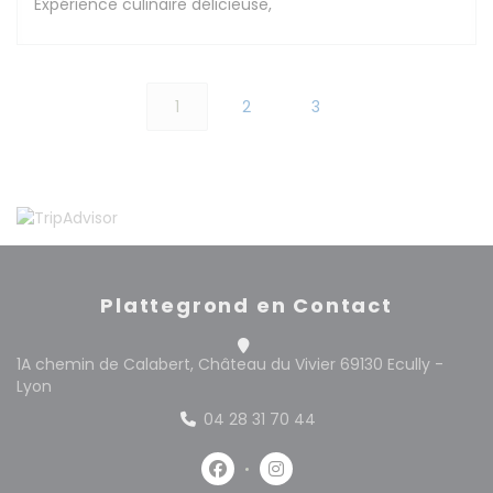
Expérience culinaire délicieuse,
1
2
3
Plattegrond en Contact
1A chemin de Calabert, Château du Vivier 69130 Ecully -
((opent in een nieuw venster))
Lyon
04 28 31 70 44
Facebook ((opent in een nieuw 
Instagram ((opent in een