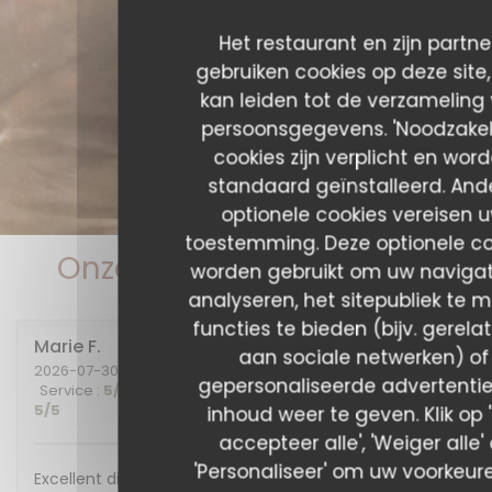
Het restaurant en zijn partne
gebruiken cookies op deze site
kan leiden tot de verzameling
persoonsgegevens. 'Noodzakeli
cookies zijn verplicht en wor
standaard geïnstalleerd. And
optionele cookies vereisen 
toestemming. Deze optionele co
Onze gastbeoordelingen
worden gebruikt om uw navigat
analyseren, het sitepubliek te m
functies te bieden (bijv. gerela
Marie
F
aan sociale netwerken) of
2026-07-30
- 20:00 - Gasten 2
gepersonaliseerde advertentie
Service
:
5
/5
Atmosfeer
:
5
/5
Keuken
:
5
/5
Kwaliteit / Prijs
:
5
/5
inhoud weer te geven. Klik op 
accepteer alle', 'Weiger alle' 
'Personaliseer' om uw voorkeur
Excellent diner et excellente soirée, nous