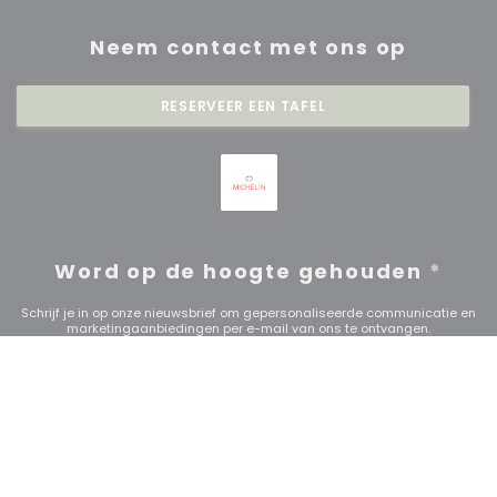
Neem contact met ons op
RESERVEER EEN TAFEL
Word op de hoogte gehouden
*
Schrijf je in op onze nieuwsbrief om gepersonaliseerde communicatie en
marketingaanbiedingen per e-mail van ons te ontvangen.
ABONNEREN
© 2026 RESTAURANT SAISONS — RESTAURANT WEBSITE
((OPENT IN EEN NIE
GECREËERD DOOR
ZENCHEF