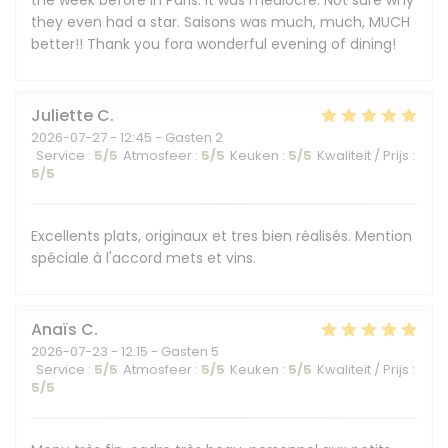
the week before in Paris. It was mediocre. Not sure why
they even had a star. Saisons was much, much, MUCH
better!! Thank you fora wonderful evening of dining!
Juliette
C
2026-07-27
- 12:45 - Gasten 2
Service
:
5
/5
Atmosfeer
:
5
/5
Keuken
:
5
/5
Kwaliteit / Prijs
:
5
/5
Excellents plats, originaux et tres bien réalisés. Mention
spéciale à l'accord mets et vins.
Anaïs
C
2026-07-23
- 12:15 - Gasten 5
Service
:
5
/5
Atmosfeer
:
5
/5
Keuken
:
5
/5
Kwaliteit / Prijs
:
5
/5