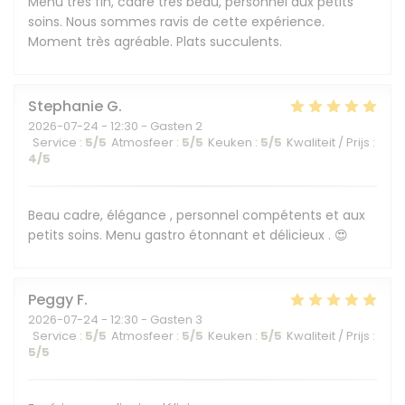
Menu très fin, cadre très beau, personnel aux petits
soins. Nous sommes ravis de cette expérience.
Moment très agréable. Plats succulents.
Stephanie
G
2026-07-24
- 12:30 - Gasten 2
Service
:
5
/5
Atmosfeer
:
5
/5
Keuken
:
5
/5
Kwaliteit / Prijs
:
4
/5
Beau cadre, élégance , personnel compétents et aux
petits soins. Menu gastro étonnant et délicieux . 😍
Peggy
F
2026-07-24
- 12:30 - Gasten 3
Service
:
5
/5
Atmosfeer
:
5
/5
Keuken
:
5
/5
Kwaliteit / Prijs
:
5
/5