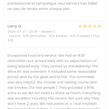
professionnel et sympatique. seul bémol s'il en fallait
un, peu de temps entre chaque plat.
Larry
G
2026-07-27
- 20:30 - Gasten 2
Service
:
5
/5
Atmosfeer
:
5
/5
Keuken
:
5
/5
Kwaliteit / Prijs
:
5
/5
Exceptional food and service. We had an 8:30
reservation but arrived early with no expectations of
being seated early. They seated us immediately! The
Wine list was extensive. It included some reasonable
priced wine by the glass and bottle. The sommelier
was very helpful. We choose one tasting course and
two Entrées (for two people.) They provided a little
extra so we did not need to share as much. Everything
was excellent including the service. Not sure why they
don't have 2 stars. We had eaten at a 1 star michelin