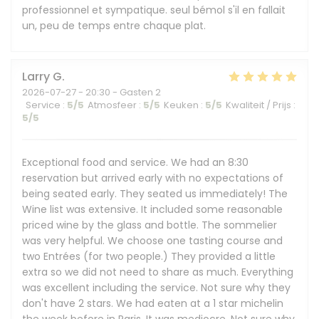
professionnel et sympatique. seul bémol s'il en fallait
un, peu de temps entre chaque plat.
Larry
G
2026-07-27
- 20:30 - Gasten 2
Service
:
5
/5
Atmosfeer
:
5
/5
Keuken
:
5
/5
Kwaliteit / Prijs
:
5
/5
Exceptional food and service. We had an 8:30
reservation but arrived early with no expectations of
being seated early. They seated us immediately! The
Wine list was extensive. It included some reasonable
priced wine by the glass and bottle. The sommelier
was very helpful. We choose one tasting course and
two Entrées (for two people.) They provided a little
extra so we did not need to share as much. Everything
was excellent including the service. Not sure why they
don't have 2 stars. We had eaten at a 1 star michelin