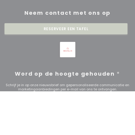
Neem contact met ons op
RESERVEER EEN TAFEL
Word op de hoogte gehouden
*
Schrijf je in op onze nieuwsbrief om gepersonaliseerde communicatie en
marketingaanbiedingen per e-mail van ons te ontvangen.
ABONNEREN
© 2026 RESTAURANT SAISONS — RESTAURANT WEBSITE
((OPENT IN EEN NIE
GECREËERD DOOR
ZENCHEF