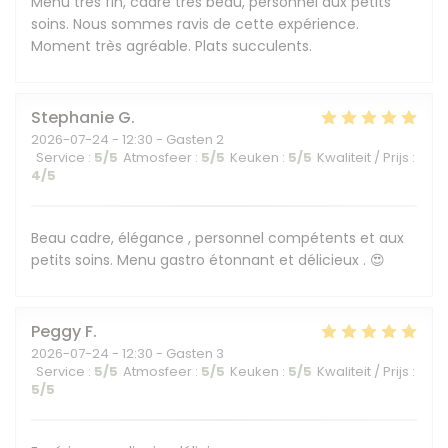
Menu très fin, cadre très beau, personnel aux petits
soins. Nous sommes ravis de cette expérience.
Moment très agréable. Plats succulents.
Stephanie
G
2026-07-24
- 12:30 - Gasten 2
Service
:
5
/5
Atmosfeer
:
5
/5
Keuken
:
5
/5
Kwaliteit / Prijs
:
4
/5
Beau cadre, élégance , personnel compétents et aux
petits soins. Menu gastro étonnant et délicieux . 😍
Peggy
F
2026-07-24
- 12:30 - Gasten 3
Service
:
5
/5
Atmosfeer
:
5
/5
Keuken
:
5
/5
Kwaliteit / Prijs
:
5
/5