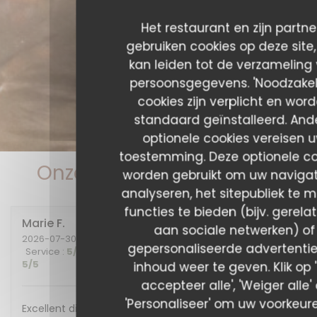
Het restaurant en zijn partne
gebruiken cookies op deze site
kan leiden tot de verzameling
persoonsgegevens. 'Noodzakeli
cookies zijn verplicht en wor
standaard geïnstalleerd. And
optionele cookies vereisen 
toestemming. Deze optionele co
Onze gastbeoordelingen
worden gebruikt om uw navigat
analyseren, het sitepubliek te m
functies te bieden (bijv. gerela
Marie
F
aan sociale netwerken) of
2026-07-30
- 20:00 - Gasten 2
gepersonaliseerde advertentie
Service
:
5
/5
Atmosfeer
:
5
/5
Keuken
:
5
/5
Kwaliteit / Prijs
:
5
/5
inhoud weer te geven. Klik op 
accepteer alle', 'Weiger alle' 
'Personaliseer' om uw voorkeur
Excellent diner et excellente soirée, nous