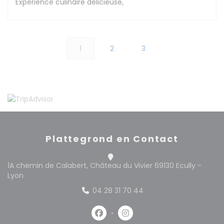
Expérience culinaire délicieuse,
1
2
3
Plattegrond en Contact
1A chemin de Calabert, Château du Vivier 69130 Ecully -
((opent in een nieuw venster))
Lyon
04 28 31 70 44
Facebook ((opent in een nieuw 
Instagram ((opent in een