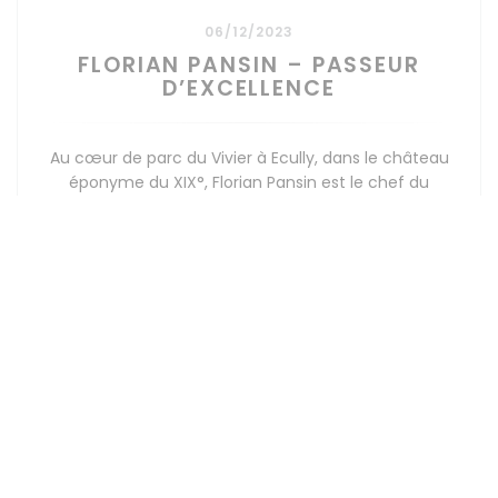
06/12/2023
FLORIAN PANSIN – PASSEUR
D’EXCELLENCE
Au cœur de parc du Vivier à Ecully, dans le château
éponyme du XIX°, Florian Pansin est le chef du
restaurant étoilé « Saisons ». Une cuisine signature
affirmée pour cet établissement atypique qui n’est
autre que le restaurant gastronomique pédagogique
((OTEVŘE SE V NOVÉM O
PŘEČÍST ČLÁNEK
de l’Institut Lyfe au renom international.