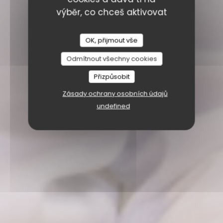
výběr, co chceš aktivovat
OK, přijmout vše
Odmítnout všechny cookies
Přizpůsobit
Zásady ochrany osobních údajů
undefined