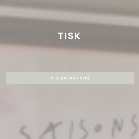
TISK
REZERVOVAT STŮL